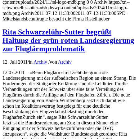
content/uploads/2024/11/rsl-logo-mdb.png
0
0
Archiv
https://xn--
schwarzelhr-sutter-u6b.de/wp-content/uploads/2024/11/rsl-logo-
mdb.png
Archiv
2011-07-12 11:33:00
2011-07-12 11:33:00
SPD-
Mittelstandsbeauftragte besucht die Firma Ristelhueber
Rita Schwarzelühr-Sutter begrüßt
Haltung der grün-roten Landesregierung
zur Fluglärmproblematik
12. Juli 2011
/
in
Archiv
/
von
Archiv
12.07.2011 – «Beim Fluglärmstreit zieht die grün-rote
Landesregierung mit der südbadischen Region an einem Strang. Die
Forderungen der Stuttgarter Erklärung sind die Leitlinien für die
Verhandlungen mit der Schweiz über eine faire Verteilung des
Fluglärms durch die Anflüge auf den Flughafen Zürich. Die neue
Landesregierung von Baden-Württemberg setzt sich damit wie
schon im Koalitionsvertrag festgelegt für eine deutliche
Beschränkung der Flugverkehrsbelastung durch den
FlughafenZürich ein“, sagte Rita Schwarzelühr-Sutter.
Jetzt ist die Bundesregierung am Zug in diesem Sinne, eine
Einigung mit der Schweiz herbeizuführen oder die DVO
anzupassen“, sagte die Waldshuter Bundestagsabgeordnete Rita