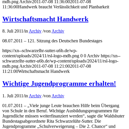
mdb.png
Archiv
2011-07-08 11:36:00
2011-07-08
11:36:00
Handwerk braucht Verlässlichkeit und Planbarkeit
Wirtschaftsmacht Handwerk
8. Juli 2011
/
in
Archiv
/
von
Archiv
08.07.2011 – 121. Sitzung des Deutschen Bundestages
https://xn--schwarzelhr-sutter-u6b.de/wp-
content/uploads/2024/11/rsl-logo-mdb.png
0
0
Archiv
https://xn--
schwarzelhr-sutter-u6b.de/wp-content/uploads/2024/11/rsl-logo-
mdb.png
Archiv
2011-07-08 11:21:00
2011-07-08
11:21:00
Wirtschaftsmacht Handwerk
Wichtige Jugendprogramme erhalten!
1. Juli 2011
/
in
Archiv
/
von
Archiv
01.07.2011 – „Viele junge Leute brauchen Hilfe beim Übergang
von Schule in den Beruf. Wichtige Ausbildungsprogrammen für
Jugendliche müssen weiterfinanziert werden“, sagte die Waldshuter
Bundestagsabgeordnete Rita Schwarzelühr-Sutter. Die
Jugendprogramme „Schulverweigerung – Die 2. Chance“ und