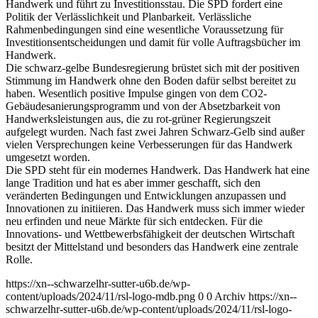
Handwerk und führt zu Investitionsstau. Die SPD fordert eine
Politik der Verlässlichkeit und Planbarkeit. Verlässliche
Rahmenbedingungen sind eine wesentliche Voraussetzung für
Investitionsentscheidungen und damit für volle Auftragsbücher im
Handwerk.
Die schwarz-gelbe Bundesregierung brüstet sich mit der positiven
Stimmung im Handwerk ohne den Boden dafür selbst bereitet zu
haben. Wesentlich positive Impulse gingen von dem CO2-
Gebäudesanierungsprogramm und von der Absetzbarkeit von
Handwerksleistungen aus, die zu rot-grüner Regierungszeit
aufgelegt wurden. Nach fast zwei Jahren Schwarz-Gelb sind außer
vielen Versprechungen keine Verbesserungen für das Handwerk
umgesetzt worden.
Die SPD steht für ein modernes Handwerk. Das Handwerk hat eine
lange Tradition und hat es aber immer geschafft, sich den
veränderten Bedingungen und Entwicklungen anzupassen und
Innovationen zu initiieren. Das Handwerk muss sich immer wieder
neu erfinden und neue Märkte für sich entdecken. Für die
Innovations- und Wettbewerbsfähigkeit der deutschen Wirtschaft
besitzt der Mittelstand und besonders das Handwerk eine zentrale
Rolle.
https://xn--schwarzelhr-sutter-u6b.de/wp-
content/uploads/2024/11/rsl-logo-mdb.png
0
0
Archiv
https://xn--
schwarzelhr-sutter-u6b.de/wp-content/uploads/2024/11/rsl-logo-