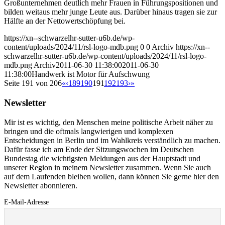
Großunternehmen deutlich mehr Frauen in Führungspositionen und
bilden weitaus mehr junge Leute aus. Darüber hinaus tragen sie zur
Hälfte an der Nettowertschöpfung bei.
https://xn--schwarzelhr-sutter-u6b.de/wp-
content/uploads/2024/11/rsl-logo-mdb.png
0
0
Archiv
https://xn--
schwarzelhr-sutter-u6b.de/wp-content/uploads/2024/11/rsl-logo-
mdb.png
Archiv
2011-06-30 11:38:00
2011-06-30
11:38:00
Handwerk ist Motor für Aufschwung
Seite 191 von 206
«
‹
189
190
191
192
193
›
»
Newsletter
Mir ist es wichtig, den Menschen meine politische Arbeit näher zu
bringen und die oftmals langwierigen und komplexen
Entscheidungen in Berlin und im Wahlkreis verständlich zu machen.
Dafür fasse ich am Ende der Sitzungswochen im Deutschen
Bundestag die wichtigsten Meldungen aus der Hauptstadt und
unserer Region in meinem Newsletter zusammen. Wenn Sie auch
auf dem Laufenden bleiben wollen, dann können Sie gerne hier den
Newsletter abonnieren.
E-Mail-Adresse