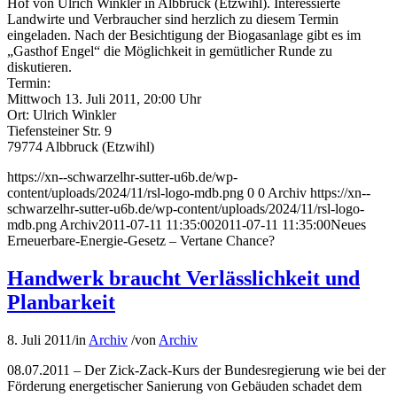
Hof von Ulrich Winkler in Albbruck (Etzwihl). Interessierte
Landwirte und Verbraucher sind herzlich zu diesem Termin
eingeladen. Nach der Besichtigung der Biogasanlage gibt es im
„Gasthof Engel“ die Möglichkeit in gemütlicher Runde zu
diskutieren.
Termin:
Mittwoch 13. Juli 2011, 20:00 Uhr
Ort: Ulrich Winkler
Tiefensteiner Str. 9
79774 Albbruck (Etzwihl)
https://xn--schwarzelhr-sutter-u6b.de/wp-
content/uploads/2024/11/rsl-logo-mdb.png
0
0
Archiv
https://xn--
schwarzelhr-sutter-u6b.de/wp-content/uploads/2024/11/rsl-logo-
mdb.png
Archiv
2011-07-11 11:35:00
2011-07-11 11:35:00
Neues
Erneuerbare-Energie-Gesetz – Vertane Chance?
Handwerk braucht Verlässlichkeit und
Planbarkeit
8. Juli 2011
/
in
Archiv
/
von
Archiv
08.07.2011 – Der Zick-Zack-Kurs der Bundesregierung wie bei der
Förderung energetischer Sanierung von Gebäuden schadet dem