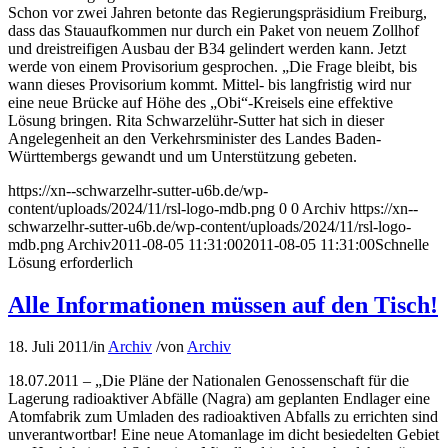
Schon vor zwei Jahren betonte das Regierungspräsidium Freiburg,
dass das Stauaufkommen nur durch ein Paket von neuem Zollhof
und dreistreifigen Ausbau der B34 gelindert werden kann. Jetzt
werde von einem Provisorium gesprochen. „Die Frage bleibt, bis
wann dieses Provisorium kommt. Mittel- bis langfristig wird nur
eine neue Brücke auf Höhe des „Obi“-Kreisels eine effektive
Lösung bringen. Rita Schwarzelühr-Sutter hat sich in dieser
Angelegenheit an den Verkehrsminister des Landes Baden-
Württembergs gewandt und um Unterstützung gebeten.
https://xn--schwarzelhr-sutter-u6b.de/wp-
content/uploads/2024/11/rsl-logo-mdb.png
0
0
Archiv
https://xn--
schwarzelhr-sutter-u6b.de/wp-content/uploads/2024/11/rsl-logo-
mdb.png
Archiv
2011-08-05 11:31:00
2011-08-05 11:31:00
Schnelle
Lösung erforderlich
Alle Informationen müssen auf den Tisch!
18. Juli 2011
/
in
Archiv
/
von
Archiv
18.07.2011 – „Die Pläne der Nationalen Genossenschaft für die
Lagerung radioaktiver Abfälle (Nagra) am geplanten Endlager eine
Atomfabrik zum Umladen des radioaktiven Abfalls zu errichten sind
unverantwortbar! Eine neue Atomanlage im dicht besiedelten Gebiet