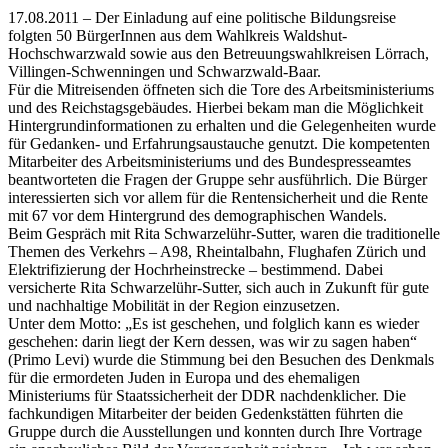
17.08.2011 – Der Einladung auf eine politische Bildungsreise
folgten 50 BürgerInnen aus dem Wahlkreis Waldshut-
Hochschwarzwald sowie aus den Betreuungswahlkreisen Lörrach,
Villingen-Schwenningen und Schwarzwald-Baar.
Für die Mitreisenden öffneten sich die Tore des Arbeitsministeriums
und des Reichstagsgebäudes. Hierbei bekam man die Möglichkeit
Hintergrundinformationen zu erhalten und die Gelegenheiten wurde
für Gedanken- und Erfahrungsaustauche genutzt. Die kompetenten
Mitarbeiter des Arbeitsministeriums und des Bundespresseamtes
beantworteten die Fragen der Gruppe sehr ausführlich. Die Bürger
interessierten sich vor allem für die Rentensicherheit und die Rente
mit 67 vor dem Hintergrund des demographischen Wandels.
Beim Gespräch mit Rita Schwarzelühr-Sutter, waren die traditionelle
Themen des Verkehrs – A98, Rheintalbahn, Flughafen Zürich und
Elektrifizierung der Hochrheinstrecke – bestimmend. Dabei
versicherte Rita Schwarzelühr-Sutter, sich auch in Zukunft für gute
und nachhaltige Mobilität in der Region einzusetzen.
Unter dem Motto: „Es ist geschehen, und folglich kann es wieder
geschehen: darin liegt der Kern dessen, was wir zu sagen haben“
(Primo Levi) wurde die Stimmung bei den Besuchen des Denkmals
für die ermordeten Juden in Europa und des ehemaligen
Ministeriums für Staatssicherheit der DDR nachdenklicher. Die
fachkundigen Mitarbeiter der beiden Gedenkstätten führten die
Gruppe durch die Ausstellungen und konnten durch Ihre Vortrage