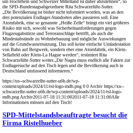
um Hochrhein und Schweizer Mittelland ist daher abzulehnen“, so
die SPD-Bundestagsabgeordnete Rita Schwarzelühr-Sutter.
„Die Bevölkerung ist bisher nicht informiert worden, was an den
drei potenzialen Endlager-Standorten alles passieren soll. Eine
Atomfabrik, eine so genannte „Heiße Zelle“ bringt ein viel größeres
Risiko mit sich, sowohl was Sicherheitsanforderungen gegen
Flugzeugabstürze und Terroranschläge betrifft, als auch die
Mindestabstände zu Wohnbebauung und mögliche Auswirkungen
auf die Grundwassernutzung. Das soll keine einfache Umladestation
von Bahn auf Bergwerk, sondern eher eine Atomfabrik, ein Klein-
Sellafield oder Klein-La Hague werden“, resümiert Rita
Schwarzelühr-Sutter weiter.„Die Nagra muss endlich alle Fakten zur
Endlagersuche auf den Tisch legen und die Bevölkerung auch in
Deutschland umfassend informieren.“
https://xn--schwarzelhr-sutter-u6b.de/wp-
content/uploads/2024/11/rsl-logo-mdb.png
0
0
Archiv
https://xn--
schwarzelhr-sutter-u6b.de/wp-content/uploads/2024/11/rsl-logo-
mdb.png
Archiv
2011-07-18 11:31:00
2011-07-18 11:31:00
Alle
Informationen müssen auf den Tisch!
SPD-Mittelstandsbeauftragte besucht die
Firma Ristelhueber