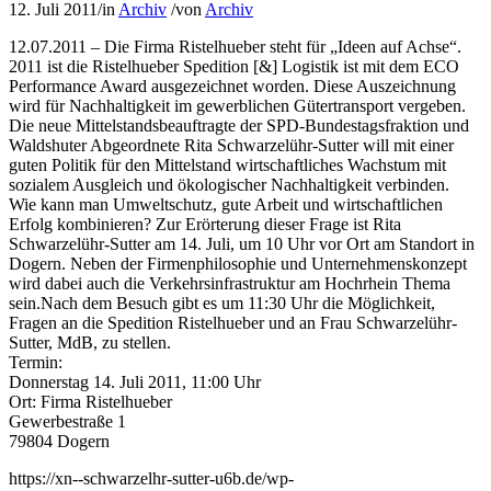
12. Juli 2011
/
in
Archiv
/
von
Archiv
12.07.2011 – Die Firma Ristelhueber steht für „Ideen auf Achse“.
2011 ist die Ristelhueber Spedition [&] Logistik ist mit dem ECO
Performance Award ausgezeichnet worden. Diese Auszeichnung
wird für Nachhaltigkeit im gewerblichen Gütertransport vergeben.
Die neue Mittelstandsbeauftragte der SPD-Bundestagsfraktion und
Waldshuter Abgeordnete Rita Schwarzelühr-Sutter will mit einer
guten Politik für den Mittelstand wirtschaftliches Wachstum mit
sozialem Ausgleich und ökologischer Nachhaltigkeit verbinden.
Wie kann man Umweltschutz, gute Arbeit und wirtschaftlichen
Erfolg kombinieren? Zur Erörterung dieser Frage ist Rita
Schwarzelühr-Sutter am 14. Juli, um 10 Uhr vor Ort am Standort in
Dogern. Neben der Firmenphilosophie und Unternehmenskonzept
wird dabei auch die Verkehrsinfrastruktur am Hochrhein Thema
sein.Nach dem Besuch gibt es um 11:30 Uhr die Möglichkeit,
Fragen an die Spedition Ristelhueber und an Frau Schwarzelühr-
Sutter, MdB, zu stellen.
Termin:
Donnerstag 14. Juli 2011, 11:00 Uhr
Ort: Firma Ristelhueber
Gewerbestraße 1
79804 Dogern
https://xn--schwarzelhr-sutter-u6b.de/wp-