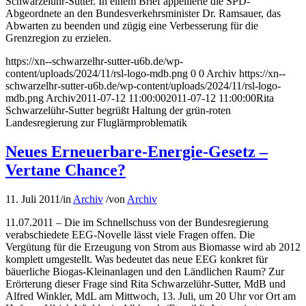
Schwarzelühr-Sutter. In einem Brief appellierte die SPD-
Abgeordnete an den Bundesverkehrsminister Dr. Ramsauer, das
Abwarten zu beenden und zügig eine Verbesserung für die
Grenzregion zu erzielen.
https://xn--schwarzelhr-sutter-u6b.de/wp-
content/uploads/2024/11/rsl-logo-mdb.png
0
0
Archiv
https://xn--
schwarzelhr-sutter-u6b.de/wp-content/uploads/2024/11/rsl-logo-
mdb.png
Archiv
2011-07-12 11:00:00
2011-07-12 11:00:00
Rita
Schwarzelühr-Sutter begrüßt Haltung der grün-roten
Landesregierung zur Fluglärmproblematik
Neues Erneuerbare-Energie-Gesetz –
Vertane Chance?
11. Juli 2011
/
in
Archiv
/
von
Archiv
11.07.2011 – Die im Schnellschuss von der Bundesregierung
verabschiedete EEG-Novelle lässt viele Fragen offen. Die
Vergütung für die Erzeugung von Strom aus Biomasse wird ab 2012
komplett umgestellt. Was bedeutet das neue EEG konkret für
bäuerliche Biogas-Kleinanlagen und den Ländlichen Raum? Zur
Erörterung dieser Frage sind Rita Schwarzelühr-Sutter, MdB und
Alfred Winkler, MdL am Mittwoch, 13. Juli, um 20 Uhr vor Ort am