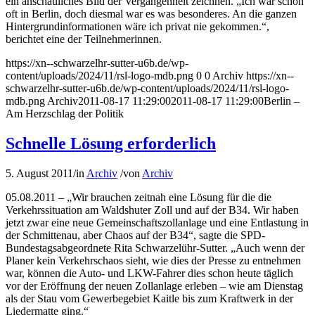
ein anschauliches Bild der Vergangenheit zeichnen. „Ich war schon
oft in Berlin, doch diesmal war es was besonderes. An die ganzen
Hintergrundinformationen wäre ich privat nie gekommen.“,
berichtet eine der Teilnehmerinnen.
https://xn--schwarzelhr-sutter-u6b.de/wp-
content/uploads/2024/11/rsl-logo-mdb.png
0
0
Archiv
https://xn--
schwarzelhr-sutter-u6b.de/wp-content/uploads/2024/11/rsl-logo-
mdb.png
Archiv
2011-08-17 11:29:00
2011-08-17 11:29:00
Berlin –
Am Herzschlag der Politik
Schnelle Lösung erforderlich
5. August 2011
/
in
Archiv
/
von
Archiv
05.08.2011 – „Wir brauchen zeitnah eine Lösung für die die
Verkehrssituation am Waldshuter Zoll und auf der B34. Wir haben
jetzt zwar eine neue Gemeinschaftszollanlage und eine Entlastung in
der Schmittenau, aber Chaos auf der B34“, sagte die SPD-
Bundestagsabgeordnete Rita Schwarzelühr-Sutter. „Auch wenn der
Planer kein Verkehrschaos sieht, wie dies der Presse zu entnehmen
war, können die Auto- und LKW-Fahrer dies schon heute täglich
vor der Eröffnung der neuen Zollanlage erleben – wie am Dienstag
als der Stau vom Gewerbegebiet Kaitle bis zum Kraftwerk in der
Liedermatte ging.“