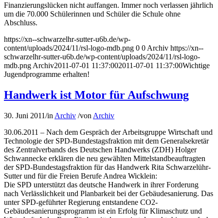
Finanzierungslücken nicht auffangen. Immer noch verlassen jährlich
um die 70.000 Schülerinnen und Schüler die Schule ohne
Abschluss.
https://xn--schwarzelhr-sutter-u6b.de/wp-
content/uploads/2024/11/rsl-logo-mdb.png
0
0
Archiv
https://xn--
schwarzelhr-sutter-u6b.de/wp-content/uploads/2024/11/rsl-logo-
mdb.png
Archiv
2011-07-01 11:37:00
2011-07-01 11:37:00
Wichtige
Jugendprogramme erhalten!
Handwerk ist Motor für Aufschwung
30. Juni 2011
/
in
Archiv
/
von
Archiv
30.06.2011 – Nach dem Gespräch der Arbeitsgruppe Wirtschaft und
Technologie der SPD-Bundestagsfraktion mit dem Generalsekretär
des Zentralverbands des Deutschen Handwerks (ZDH) Holger
Schwannecke erklären die neu gewählten Mittelstandbeauftragten
der SPD-Bundestagsfraktion für das Handwerk Rita Schwarzelühr-
Sutter und für die Freien Berufe Andrea Wicklein:
Die SPD unterstützt das deutsche Handwerk in ihrer Forderung
nach Verlässlichkeit und Planbarkeit bei der Gebäudesanierung. Das
unter SPD-geführter Regierung entstandene CO2-
Gebäudesanierungsprogramm ist ein Erfolg für Klimaschutz und