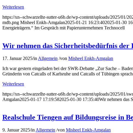
Weiterlesen
https://xn--schwarzelhr-sutter-u6b.de/wp-content/uploads/2025/01/20
mdb.png
Misheel Enkh-Amgalan
2025-01-21 16:23:40
2025-01-30 16
Energieträgern.“ Im Gespräch mit Papierunternehmen Technocell
Wir nehmen das Sicherheitsbedürfnis der 
17. Januar 2025
/
in
Allgemein
/
von
Misheel Enkh-Amgalan
Ich war gestern eingeladen bei der SWR-Debatte „Zur Sache – Baden
Gründerin von Catcalls of Karlsruhe und Catcalls of Tübingen sprach
Weiterlesen
https://xn--schwarzelhr-sutter-u6b.de/wp-content/uploads/2025/01/sw
Amgalan
2025-01-17 17:19:58
2025-01-30 17:35:40
Wir nehmen das Si
Realschule Tiengen auf Bildungsreise in Be
9. Januar 2025
/
in
Allgemein
/
von
Misheel Enkh-Amgalan