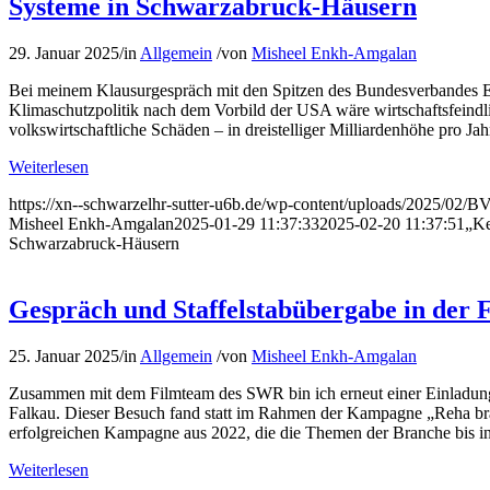
Systeme in Schwarzabruck-Häusern
29. Januar 2025
/
in
Allgemein
/
von
Misheel Enkh-Amgalan
Bei meinem Klausurgespräch mit den Spitzen des Bundesverbandes 
Klimaschutzpolitik nach dem Vorbild der USA wäre wirtschaftsfeindl
volkswirtschaftliche Schäden – in dreistelliger Milliardenhöhe pro Jah
Weiterlesen
https://xn--schwarzelhr-sutter-u6b.de/wp-content/uploads/2025/02/B
Misheel Enkh-Amgalan
2025-01-29 11:37:33
2025-02-20 11:37:51
„Ke
Schwarzabruck-Häusern
Gespräch und Staffelstabübergabe in der 
25. Januar 2025
/
in
Allgemein
/
von
Misheel Enkh-Amgalan
Zusammen mit dem Filmteam des SWR bin ich erneut einer Einladung d
Falkau. Dieser Besuch fand statt im Rahmen der Kampagne „Reha brau
erfolgreichen Kampagne aus 2022, die die Themen der Branche bis i
Weiterlesen