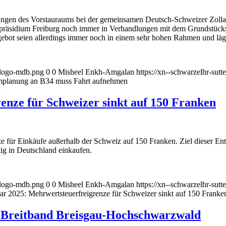
ngen des Vorstauraums bei der gemeinsamen Deutsch-Schweizer Zollab
präsidium Freiburg noch immer in Verhandlungen mit dem Grundstückse
gebot seien allerdings immer noch in einem sehr hohen Rahmen und läg
l-logo-mdb.png
0
0
Misheel Enkh-Amgalan
https://xn--schwarzelhr-sut
mplanung an B34 muss Fahrt aufnehmen
nze für Schweizer sinkt auf 150 Franken
für Einkäufe außerhalb der Schweiz auf 150 Franken. Ziel dieser Ents
ig in Deutschland einkaufen.
l-logo-mdb.png
0
0
Misheel Enkh-Amgalan
https://xn--schwarzelhr-sut
r 2025: Mehrwertsteuerfreigrenze für Schweizer sinkt auf 150 Franke
d Breitband Breisgau-Hochschwarzwald