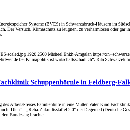
Energiespeicher Systeme (BVES) in Schwarzabruck-Häusern im Südsch
ich. Der Versuch, Klimaschutz zu leugnen, zu verharmlosen oder gar i
r.
VES-scaled.jpg
1920
2560
Misheel Enkh-Amgalan
https://xn--schwarz
hrtwende bei Klimapolitik ist wirtschaftsschädlich“: Rita Schwarzelüh
Fachklinik Schuppenhörnle in Feldberg-Fal
es Arbeitskreises Familienhilfe in eine Mutter-Vater-Kind Fachklinik 
cht Dich“ – „Reha-Zukunftsstaffel 2.0“ der Degemed (Deutsche Gesells
n den Bundestag brachte.