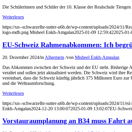
Die Schülerinnen und Schüler der 10. Klasse der Realschule Tiengen 
Weiterlesen
https://xn--schwarzelhr-sutter-u6b.de/wp-content/uploads/2024/11/
logo-mdb.png
Misheel Enkh-Amgalan
2025-01-09 12:59:42
2025-01-
EU-Schweiz Rahmenabkommen: Ich begrüß
20. Dezember 2024
/
in
Allgemein
/
von
Misheel Enkh-Amgalan
Das Abkommen zwischen der Schweiz und der EU steht. Bisherige 
veraltet und sollen jetzt aktualisiert werden. Die Schweiz wird ih
vereinbart, dass die Schweiz künftig jährlich 375 Millionen Euro zu
und die Weltraumforschung.
Weiterlesen
https://xn--schwarzelhr-sutter-u6b.de/wp-content/uploads/2024/11/rs
Enkh-Amgalan
2024-12-20 13:00:07
2025-01-09 13:02:07
EU-Schweiz
Vorstauraumplanung an B34 muss Fahrt 