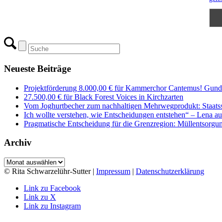
Neueste Beiträge
Projektförderung 8.000,00 € für Kammerchor Cantemus! Gunde
27.500,00 € für Black Forest Voices in Kirchzarten
Vom Joghurtbecher zum nachhaltigen Mehrwegprodukt: Staatss
Ich wollte verstehen, wie Entscheidungen entstehen“ – Lena 
Pragmatische Entscheidung für die Grenzregion: Müllentsorgung
Archiv
Archiv
© Rita Schwarzelühr-Sutter |
Impressum
|
Datenschutzerklärung
Link zu Facebook
Link zu X
Link zu Instagram