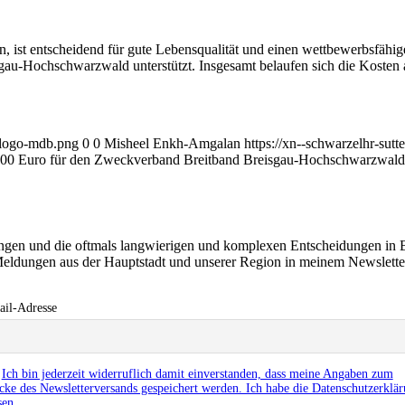
, ist entscheidend für gute Lebensqualität und einen wettbewerbsfähigen
au-Hochschwarzwald unterstützt. Insgesamt belaufen sich die Kosten 
l-logo-mdb.png
0
0
Misheel Enkh-Amgalan
https://xn--schwarzelhr-sut
,00 Euro für den Zweckverband Breitband Breisgau-Hochschwarzwald
ringen und die oftmals langwierigen und komplexen Entscheidungen in 
eldungen aus der Hauptstadt und unserer Region in meinem Newslett
il-Adresse
Ich bin jederzeit widerruflich damit einverstanden, dass meine Angaben zum
ke des Newsletterversands gespeichert werden. Ich habe die Datenschutzerklä
sen.