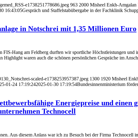
1/Degemed_RSS-e1738251778686.jpeg
963
2000
Misheel Enkh-Amgalan
30 16:43:05
Gespräch und Staffelstabübergabe in der Fachklinik Schup
nlage in Notschrei mit 1,35 Millionen Euro
em FIS-Hang am Feldberg durften wir sportliche Höchstleistungen und i
Ein Highlight waren auch die schönen persönlichen Gespräche im Ansch
250130_Notschrei-scaled-e1738253957387.jpeg
1300
1920
Misheel Enk
25-01-24 17:19:24
2025-01-30 17:19:54
Bundesinnenministerium fördert
wettbewerbsfähige Energiepreise und einen
unternehmen Technocell
ionen. Aus diesem Anlass war ich zu Besuch bei der Firma Technocell in