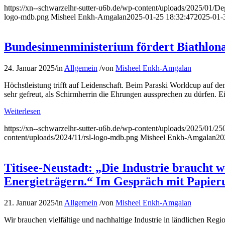
https://xn--schwarzelhr-sutter-u6b.de/wp-content/uploads/2025/0
logo-mdb.png
Misheel Enkh-Amgalan
2025-01-25 18:32:47
2025-01-
Bundesinnenministerium fördert Biathlona
24. Januar 2025
/
in
Allgemein
/
von
Misheel Enkh-Amgalan
Höchstleistung trifft auf Leidenschaft. Beim Paraski Worldcup auf d
sehr gefreut, als Schirmherrin die Ehrungen aussprechen zu dürfen. 
Weiterlesen
https://xn--schwarzelhr-sutter-u6b.de/wp-content/uploads/2025/01/
content/uploads/2024/11/rsl-logo-mdb.png
Misheel Enkh-Amgalan
20
Titisee-Neustadt: „Die Industrie braucht 
Energieträgern.“ Im Gespräch mit Papier
21. Januar 2025
/
in
Allgemein
/
von
Misheel Enkh-Amgalan
Wir brauchen vielfältige und nachhaltige Industrie in ländlichen Reg