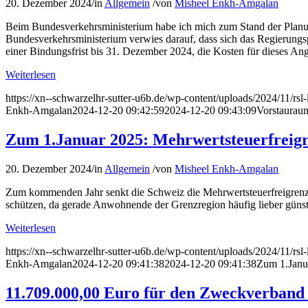
20. Dezember 2024
/
in
Allgemein
/
von
Misheel Enkh-Amgalan
Beim Bundesverkehrsministerium habe ich mich zum Stand der Planu
Bundesverkehrsministerium verwies darauf, dass sich das Regierungs
einer Bindungsfrist bis 31. Dezember 2024, die Kosten für dieses An
Weiterlesen
https://xn--schwarzelhr-sutter-u6b.de/wp-content/uploads/2024/11/rs
Enkh-Amgalan
2024-12-20 09:42:59
2024-12-20 09:43:09
Vorstaurau
Zum 1.Januar 2025: Mehrwertsteuerfreigre
20. Dezember 2024
/
in
Allgemein
/
von
Misheel Enkh-Amgalan
Zum kommenden Jahr senkt die Schweiz die Mehrwertsteuerfreigrenze 
schützen, da gerade Anwohnende der Grenzregion häufig lieber günst
Weiterlesen
https://xn--schwarzelhr-sutter-u6b.de/wp-content/uploads/2024/11/rs
Enkh-Amgalan
2024-12-20 09:41:38
2024-12-20 09:41:38
Zum 1.Janua
11.709.000,00 Euro für den Zweckverban