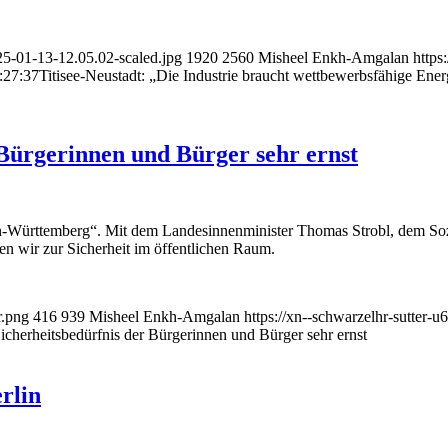
25-01-13-12.05.02-scaled.jpg
1920
2560
Misheel Enkh-Amgalan
https
:27:37
Titisee-Neustadt: „Die Industrie braucht wettbewerbsfähige Ene
Bürgerinnen und Bürger sehr ernst
-Württemberg“. Mit dem Landesinnenminister Thomas Strobl, dem Sozi
en wir zur Sicherheit im öffentlichen Raum.
r.png
416
939
Misheel Enkh-Amgalan
https://xn--schwarzelhr-sutter-
cherheitsbedürfnis der Bürgerinnen und Bürger sehr ernst
rlin