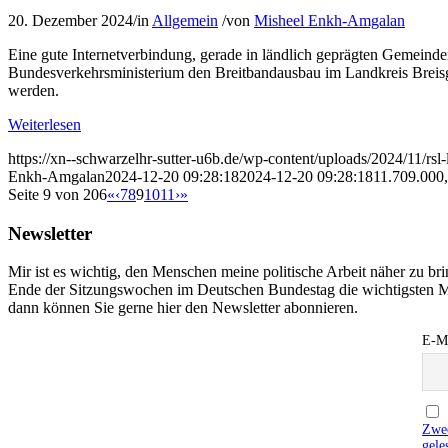
20. Dezember 2024
/
in
Allgemein
/
von
Misheel Enkh-Amgalan
Eine gute Internetverbindung, gerade in ländlich geprägten Gemeinden
Bundesverkehrsministerium den Breitbandausbau im Landkreis Breisg
werden.
Weiterlesen
https://xn--schwarzelhr-sutter-u6b.de/wp-content/uploads/2024/11/rs
Enkh-Amgalan
2024-12-20 09:28:18
2024-12-20 09:28:18
11.709.000
Seite 9 von 206
«
‹
7
8
9
10
11
›
»
Newsletter
Mir ist es wichtig, den Menschen meine politische Arbeit näher zu b
Ende der Sitzungswochen im Deutschen Bundestag die wichtigsten M
dann können Sie gerne hier den Newsletter abonnieren.
E-Ma
Zwec
gele