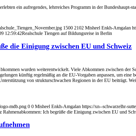
erlebten ein aufregendes, lehrreiches Programm in der Bundeshaupt-sta
Realschule_Tiengen_November.jpg
1500
2102
Misheel Enkh-Amgalan
ht
09 12:59:42
Realschule Tiengen auf Bildungsreise in Berlin
e die Einigung zwischen EU und Schweiz
Abkommen wurden weiterentwickelt. Viele Abkommen zwischen der Sc
re Regelungen künftig regelmäßig an die EU-Vorgaben anpassen, um ein
r Unterstützung von strukturschwachen Regionen in der EU beiträgt. W
l-logo-mdb.png
0
0
Misheel Enkh-Amgalan
https://xn--schwarzelhr-sut
 Rahmenabkommen: Ich begrüße die Einigung zwischen EU und Sch
aufnehmen