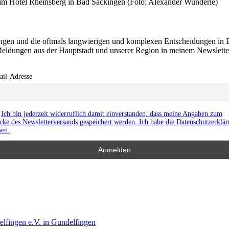
im Hotel Rheinsberg in Bad Säckingen (Foto: Alexander Wunderle)
ringen und die oftmals langwierigen und komplexen Entscheidungen in 
eldungen aus der Hauptstadt und unserer Region in meinem Newslett
il-Adresse
Ich bin jederzeit widerruflich damit einverstanden, dass meine Angaben zum
ke des Newsletterversands gespeichert werden. Ich habe die Datenschutzerklä
sen.
lfingen e.V. in Gundelfingen