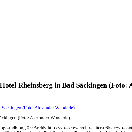
 Hotel Rheinsberg in Bad Säckingen (Foto:
Säckingen (Foto: Alexander Wunderle)
l-logo-mdb.png
0
0
Archiv
https://xn--schwarzelhr-sutter-u6b.de/wp-co