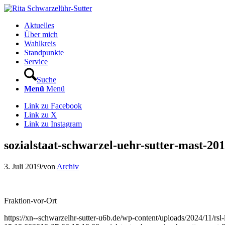
Aktuelles
Über mich
Wahlkreis
Standpunkte
Service
Suche
Menü
Menü
Link zu Facebook
Link zu X
Link zu Instagram
sozialstaat-schwarzel-uehr-sutter-mast-20
3. Juli 2019
/
von
Archiv
Fraktion-vor-Ort
https://xn--schwarzelhr-sutter-u6b.de/wp-content/uploads/2024/11/rs