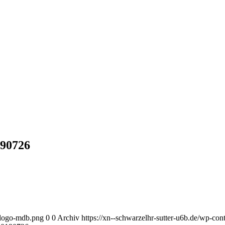
190726
l-logo-mdb.png
0
0
Archiv
https://xn--schwarzelhr-sutter-u6b.de/wp-co