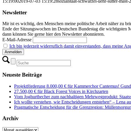
15:19:00
2019-07-03 15:19:28
sozialstaat-schwarzel-uehr-sutter-mast
Newsletter
Mir ist es wichtig, den Menschen meine politische Arbeit näher zu b
Ende der Sitzungswochen im Deutschen Bundestag die wichtigsten M
dann können Sie gerne hier den Newsletter abonnieren.
E-Mail-Adresse
Ich bin jederzeit widerruflich damit einverstanden, dass meine 
Neueste Beiträge
Projektförderung 8.000,00 € für Kammerchor Cantemus! Gunde
27.500,00 € für Black Forest Voices in Kirchzarten
Vom Joghurtbecher zum nachhaltigen Mehrwegprodukt: Staatss
Ich wollte verstehen, wie Entscheidungen entstehen“ – Lena 
Pragmatische Entscheidung für die Grenzregion: Müllentsorgung
Archiv
Archiv