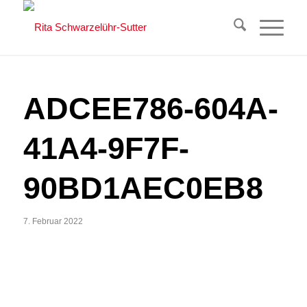
ADCEE786-604A-
41A4-9F7F-
90BD1AEC0EB8
7. Februar 2022