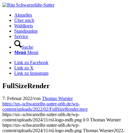
Aktuelles
Über mich
Wahlkreis
Standpunkte
Service
Suche
Menü
Menü
Link zu Facebook
Link zu X
Link zu Instagram
FullSizeRender
7. Februar 2022
/
von
Thomas Wurster
https://xn--schwarzelhr-sutter-u6b.de/wp-
content/uploads/2022/02/FullSizeRender.mov
https://xn--schwarzelhr-sutter-u6b.de/wp-
content/uploads/2024/11/rsl-logo-mdb.png
0
0
Thomas Wurster
https://xn--schwarzelhr-sutter-u6b.de/wp-
content/uploads/2024/11/rsl-logo-mdb.png
Thomas Wurster
2022-