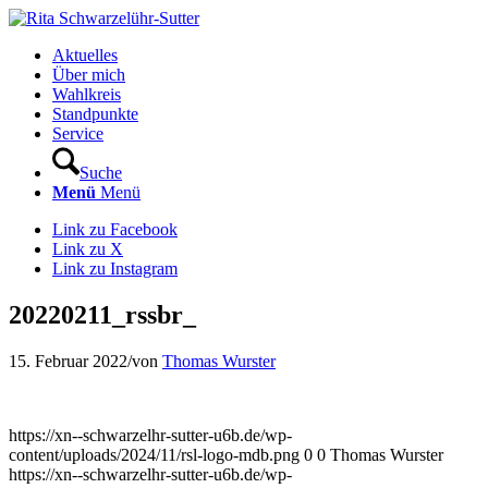
Aktuelles
Über mich
Wahlkreis
Standpunkte
Service
Suche
Menü
Menü
Link zu Facebook
Link zu X
Link zu Instagram
20220211_rssbr_
15. Februar 2022
/
von
Thomas Wurster
https://xn--schwarzelhr-sutter-u6b.de/wp-
content/uploads/2024/11/rsl-logo-mdb.png
0
0
Thomas Wurster
https://xn--schwarzelhr-sutter-u6b.de/wp-