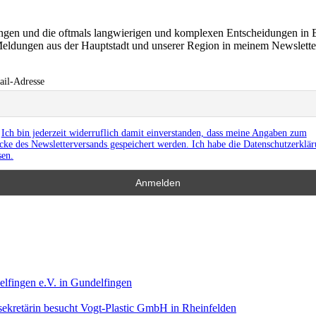
ringen und die oftmals langwierigen und komplexen Entscheidungen in 
eldungen aus der Hauptstadt und unserer Region in meinem Newslett
il-Adresse
Ich bin jederzeit widerruflich damit einverstanden, dass meine Angaben zum
ke des Newsletterversands gespeichert werden. Ich habe die Datenschutzerklä
sen.
lfingen e.V. in Gundelfingen
ekretärin besucht Vogt-Plastic GmbH in Rheinfelden