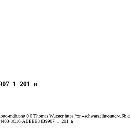
07_1_201_a
l-logo-mdb.png
0
0
Thomas Wurster
https://xn--schwarzelhr-sutter-u6b
4403-8C10-ABEEE84B9907_1_201_a