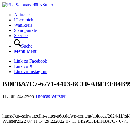
Aktuelles
Über mich
Wahlkreis
Standpunkte
Service
Suche
Menü
Menü
Link zu Facebook
Link zu X
Link zu Instagram
BDFBA7C7-6771-4403-8C10-ABEEE84B99
11. Juli 2022
/
von
Thomas Wurster
https://xn--schwarzelhr-sutter-u6b.de/wp-content/uploads/2024/11/rs
Wurster
2022-07-11 14:29:22
2022-07-11 14:29:33
BDFBA7C7-6771-