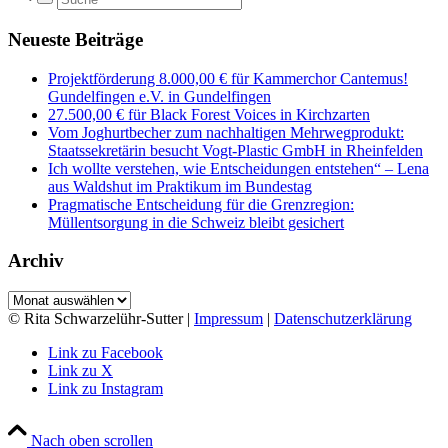
Neueste Beiträge
Projektförderung 8.000,00 € für Kammerchor Cantemus!
Gundelfingen e.V. in Gundelfingen
27.500,00 € für Black Forest Voices in Kirchzarten
Vom Joghurtbecher zum nachhaltigen Mehrwegprodukt:
Staatssekretärin besucht Vogt-Plastic GmbH in Rheinfelden
Ich wollte verstehen, wie Entscheidungen entstehen“ – Lena
aus Waldshut im Praktikum im Bundestag
Pragmatische Entscheidung für die Grenzregion:
Müllentsorgung in die Schweiz bleibt gesichert
Archiv
Archiv
© Rita Schwarzelühr-Sutter |
Impressum
|
Datenschutzerklärung
Link zu Facebook
Link zu X
Link zu Instagram
Nach oben scrollen