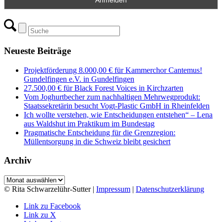
Neueste Beiträge
Projektförderung 8.000,00 € für Kammerchor Cantemus!
Gundelfingen e.V. in Gundelfingen
27.500,00 € für Black Forest Voices in Kirchzarten
Vom Joghurtbecher zum nachhaltigen Mehrwegprodukt:
Staatssekretärin besucht Vogt-Plastic GmbH in Rheinfelden
Ich wollte verstehen, wie Entscheidungen entstehen“ – Lena
aus Waldshut im Praktikum im Bundestag
Pragmatische Entscheidung für die Grenzregion:
Müllentsorgung in die Schweiz bleibt gesichert
Archiv
Archiv
© Rita Schwarzelühr-Sutter |
Impressum
|
Datenschutzerklärung
Link zu Facebook
Link zu X