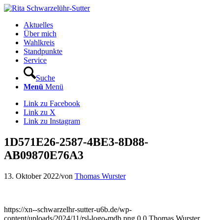
Aktuelles
Über mich
Wahlkreis
Standpunkte
Service
Suche
Menü
Menü
Link zu Facebook
Link zu X
Link zu Instagram
1D571E26-2587-4BE3-8D88-
AB09870E76A3
13. Oktober 2022
/
von
Thomas Wurster
https://xn--schwarzelhr-sutter-u6b.de/wp-
content/uploads/2024/11/rsl-logo-mdb.png
0
0
Thomas Wurster