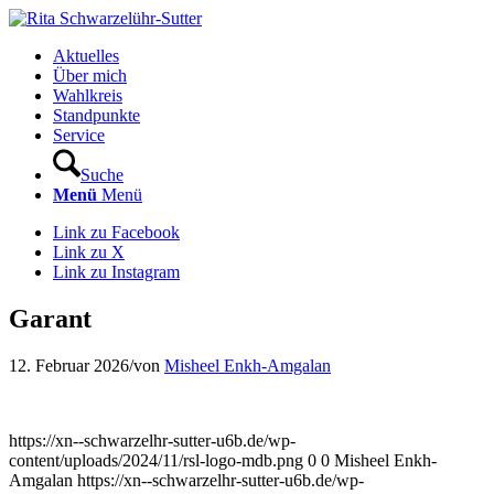
Aktuelles
Über mich
Wahlkreis
Standpunkte
Service
Suche
Menü
Menü
Link zu Facebook
Link zu X
Link zu Instagram
Garant
12. Februar 2026
/
von
Misheel Enkh-Amgalan
https://xn--schwarzelhr-sutter-u6b.de/wp-
content/uploads/2024/11/rsl-logo-mdb.png
0
0
Misheel Enkh-
Amgalan
https://xn--schwarzelhr-sutter-u6b.de/wp-