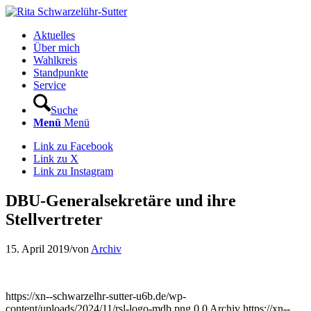
Aktuelles
Über mich
Wahlkreis
Standpunkte
Service
Suche
Menü
Menü
Link zu Facebook
Link zu X
Link zu Instagram
DBU-Generalsekretäre und ihre
Stellvertreter
15. April 2019
/
von
Archiv
https://xn--schwarzelhr-sutter-u6b.de/wp-
content/uploads/2024/11/rsl-logo-mdb.png
0
0
Archiv
https://xn--