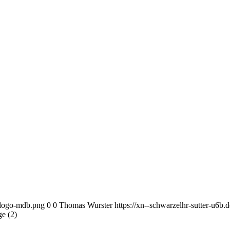
l-logo-mdb.png
0
0
Thomas Wurster
https://xn--schwarzelhr-sutter-u6b
ge (2)