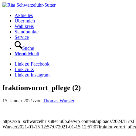
Aktuelles
Über mich
Wahlkreis
Standpunkte
Service
Suche
Menü
Menü
Link zu Facebook
Link zu X
Link zu Instagram
fraktionvorort_pflege (2)
15. Januar 2021
/
von
Thomas Wurster
https://xn--schwarzelhr-sutter-u6b.de/wp-content/uploads/2024/11/rs
Wurster
2021-01-15 12:57:07
2021-01-15 12:57:07
fraktionvorort_pfle