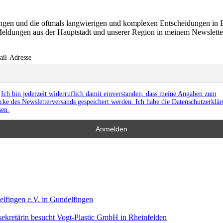
ringen und die oftmals langwierigen und komplexen Entscheidungen in 
eldungen aus der Hauptstadt und unserer Region in meinem Newslett
il-Adresse
Ich bin jederzeit widerruflich damit einverstanden, dass meine Angaben zum
ke des Newsletterversands gespeichert werden. Ich habe die Datenschutzerklä
sen.
lfingen e.V. in Gundelfingen
ekretärin besucht Vogt-Plastic GmbH in Rheinfelden