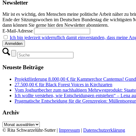
Newsletter
Mir ist es wichtig, den Menschen meine politische Arbeit näher zu b
Ende der Sitzungswochen im Deutschen Bundestag die wichtigsten M
dann können Sie gerne hier den Newsletter abonnieren.
E-Mail-Adresse
Ich bin jederzeit widerruflich damit einverstanden, dass meine 
Neueste Beiträge
Projektförderung 8.000,00 € für Kammerchor Cantemus! Gunde
27.500,00 € für Black Forest Voices in Kirchzarten
Vom Joghurtbecher zum nachhaltigen Mehrwegprodukt: Staatss
Ich wollte verstehen, wie Entscheidungen entstehen“ – Lena 
Pragmatische Entscheidung für die Grenzregion: Müllentsorgung
Archiv
Archiv
© Rita Schwarzelühr-Sutter |
Impressum
|
Datenschutzerklärung