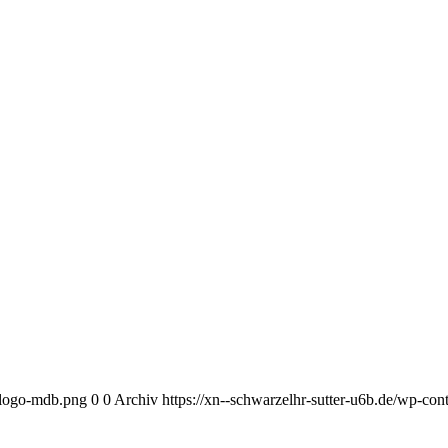
l-logo-mdb.png
0
0
Archiv
https://xn--schwarzelhr-sutter-u6b.de/wp-co