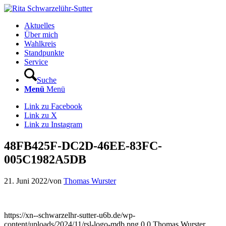
Aktuelles
Über mich
Wahlkreis
Standpunkte
Service
Suche
Menü
Menü
Link zu Facebook
Link zu X
Link zu Instagram
48FB425F-DC2D-46EE-83FC-
005C1982A5DB
21. Juni 2022
/
von
Thomas Wurster
https://xn--schwarzelhr-sutter-u6b.de/wp-
content/uploads/2024/11/rsl-logo-mdb.png
0
0
Thomas Wurster