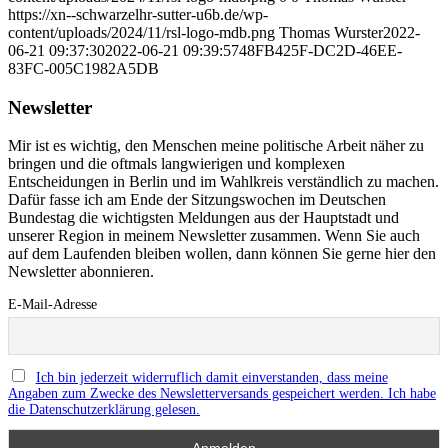
https://xn--schwarzelhr-sutter-u6b.de/wp-
content/uploads/2024/11/rsl-logo-mdb.png
Thomas Wurster
2022-
06-21 09:37:30
2022-06-21 09:39:57
48FB425F-DC2D-46EE-
83FC-005C1982A5DB
Newsletter
Mir ist es wichtig, den Menschen meine politische Arbeit näher zu
bringen und die oftmals langwierigen und komplexen
Entscheidungen in Berlin und im Wahlkreis verständlich zu machen.
Dafür fasse ich am Ende der Sitzungswochen im Deutschen
Bundestag die wichtigsten Meldungen aus der Hauptstadt und
unserer Region in meinem Newsletter zusammen. Wenn Sie auch
auf dem Laufenden bleiben wollen, dann können Sie gerne hier den
Newsletter abonnieren.
E-Mail-Adresse
Ich bin jederzeit widerruflich damit einverstanden, dass meine
Angaben zum Zwecke des Newsletterversands gespeichert werden. Ich habe
die Datenschutzerklärung gelesen.