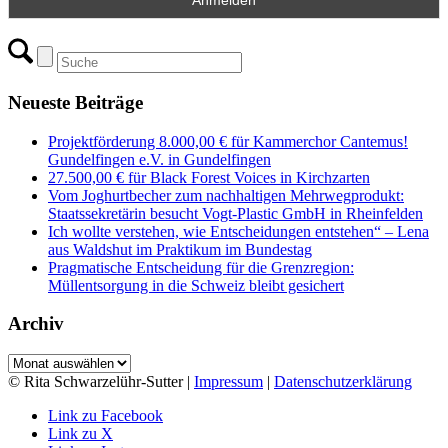
Neueste Beiträge
Projektförderung 8.000,00 € für Kammerchor Cantemus!
Gundelfingen e.V. in Gundelfingen
27.500,00 € für Black Forest Voices in Kirchzarten
Vom Joghurtbecher zum nachhaltigen Mehrwegprodukt:
Staatssekretärin besucht Vogt-Plastic GmbH in Rheinfelden
Ich wollte verstehen, wie Entscheidungen entstehen“ – Lena
aus Waldshut im Praktikum im Bundestag
Pragmatische Entscheidung für die Grenzregion:
Müllentsorgung in die Schweiz bleibt gesichert
Archiv
Archiv
© Rita Schwarzelühr-Sutter |
Impressum
|
Datenschutzerklärung
Link zu Facebook
Link zu X