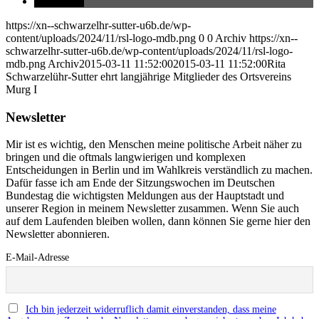
teilen
https://xn--schwarzelhr-sutter-u6b.de/wp-
content/uploads/2024/11/rsl-logo-mdb.png
0
0
Archiv
https://xn--
schwarzelhr-sutter-u6b.de/wp-content/uploads/2024/11/rsl-logo-
mdb.png
Archiv
2015-03-11 11:52:00
2015-03-11 11:52:00
Rita
Schwarzelühr-Sutter ehrt langjährige Mitglieder des Ortsvereins
Murg I
Newsletter
Mir ist es wichtig, den Menschen meine politische Arbeit näher zu
bringen und die oftmals langwierigen und komplexen
Entscheidungen in Berlin und im Wahlkreis verständlich zu machen.
Dafür fasse ich am Ende der Sitzungswochen im Deutschen
Bundestag die wichtigsten Meldungen aus der Hauptstadt und
unserer Region in meinem Newsletter zusammen. Wenn Sie auch
auf dem Laufenden bleiben wollen, dann können Sie gerne hier den
Newsletter abonnieren.
E-Mail-Adresse
Ich bin jederzeit widerruflich damit einverstanden, dass meine