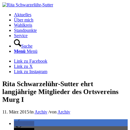
Aktuelles
Über mich
Wahlkreis
Standpunkte
Service
Suche
Menü
Menü
Link zu Facebook
Link zu X
Link zu Instagram
Rita Schwarzelühr-Sutter ehrt
langjährige Mitglieder des Ortsvereins
Murg I
11. März 2015
/
in
Archiv
/
von
Archiv
teilen