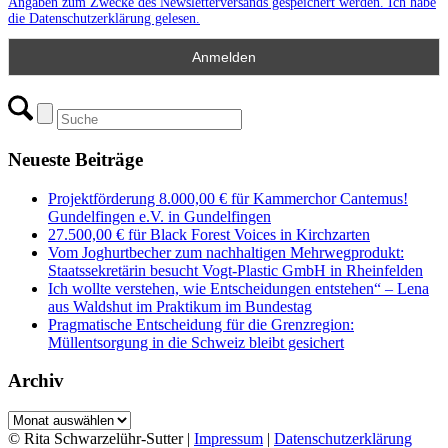
Angaben zum Zwecke des Newsletterversands gespeichert werden. Ich habe
die Datenschutzerklärung gelesen.
Neueste Beiträge
Projektförderung 8.000,00 € für Kammerchor Cantemus!
Gundelfingen e.V. in Gundelfingen
27.500,00 € für Black Forest Voices in Kirchzarten
Vom Joghurtbecher zum nachhaltigen Mehrwegprodukt:
Staatssekretärin besucht Vogt-Plastic GmbH in Rheinfelden
Ich wollte verstehen, wie Entscheidungen entstehen“ – Lena
aus Waldshut im Praktikum im Bundestag
Pragmatische Entscheidung für die Grenzregion:
Müllentsorgung in die Schweiz bleibt gesichert
Archiv
Archiv
© Rita Schwarzelühr-Sutter |
Impressum
|
Datenschutzerklärung