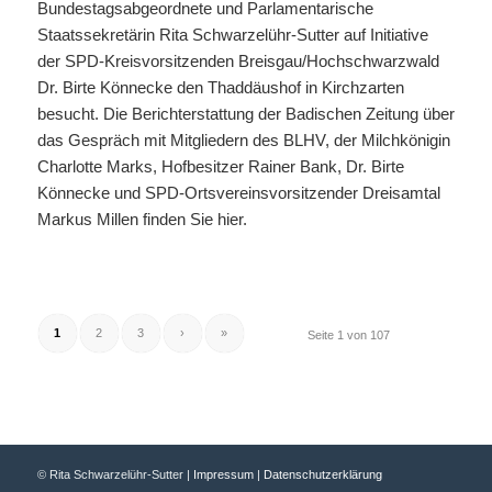
Bundestagsabgeordnete und Parlamentarische
Staatssekretärin Rita Schwarzelühr-Sutter auf Initiative
der SPD-Kreisvorsitzenden Breisgau/Hochschwarzwald
Dr. Birte Könnecke den Thaddäushof in Kirchzarten
besucht. Die Berichterstattung der Badischen Zeitung über
das Gespräch mit Mitgliedern des BLHV, der Milchkönigin
Charlotte Marks, Hofbesitzer Rainer Bank, Dr. Birte
Könnecke und SPD-Ortsvereinsvorsitzender Dreisamtal
Markus Millen finden Sie hier.
1
2
3
›
»
Seite 1 von 107
© Rita Schwarzelühr-Sutter |
Impressum
|
Datenschutzerklärung