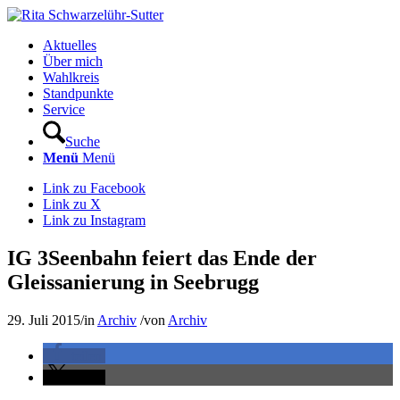
Aktuelles
Über mich
Wahlkreis
Standpunkte
Service
Suche
Menü
Menü
Link zu Facebook
Link zu X
Link zu Instagram
IG 3Seenbahn feiert das Ende der
Gleissanierung in Seebrugg
29. Juli 2015
/
in
Archiv
/
von
Archiv
teilen
teilen