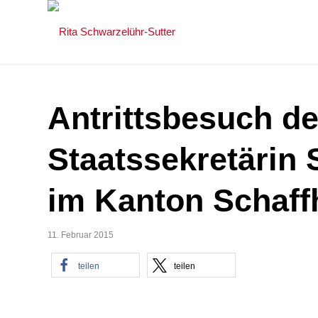
Antrittsbesuch d
Staatssekretärin 
im Kanton Schaff
11. Februar 2015
teilen
teilen