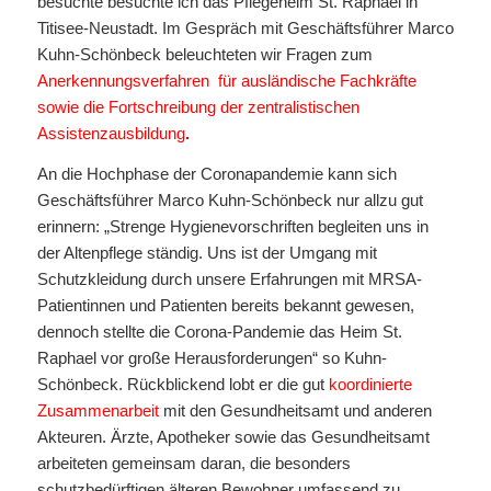
besuchte besuchte ich das Pflegeheim St. Raphael in
Titisee-Neustadt. Im Gespräch mit Geschäftsführer Marco
Kuhn-Schönbeck beleuchteten wir Fragen zum
Anerkennungsverfahren für ausländische Fachkräfte
sowie die Fortschreibung der zentralistischen
Assistenzausbildung
.
An die Hochphase der Coronapandemie kann sich
Geschäftsführer Marco Kuhn-Schönbeck nur allzu gut
erinnern: „Strenge Hygienevorschriften begleiten uns in
der Altenpflege ständig. Uns ist der Umgang mit
Schutzkleidung durch unsere Erfahrungen mit MRSA-
Patientinnen und Patienten bereits bekannt gewesen,
dennoch stellte die Corona-Pandemie das Heim St.
Raphael vor große Herausforderungen“ so Kuhn-
Schönbeck. Rückblickend lobt er die gut
koordinierte
Zusammenarbeit
mit den Gesundheitsamt und anderen
Akteuren. Ärzte, Apotheker sowie das Gesundheitsamt
arbeiteten gemeinsam daran, die besonders
schutzbedürftigen älteren Bewohner umfassend zu