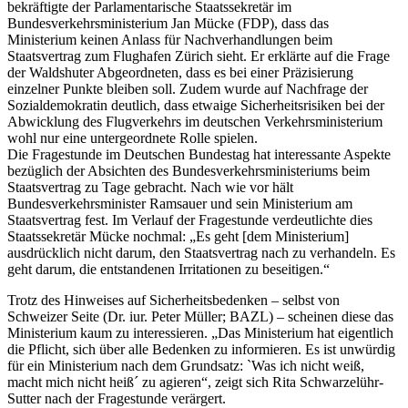
bekräftigte der Parlamentarische Staatssekretär im
Bundesverkehrsministerium Jan Mücke (FDP), dass das
Ministerium keinen Anlass für Nachverhandlungen beim
Staatsvertrag zum Flughafen Zürich sieht. Er erklärte auf die Frage
der Waldshuter Abgeordneten, dass es bei einer Präzisierung
einzelner Punkte bleiben soll. Zudem wurde auf Nachfrage der
Sozialdemokratin deutlich, dass etwaige Sicherheitsrisiken bei der
Abwicklung des Flugverkehrs im deutschen Verkehrsministerium
wohl nur eine untergeordnete Rolle spielen.
Die Fragestunde im Deutschen Bundestag hat interessante Aspekte
bezüglich der Absichten des Bundesverkehrsministeriums beim
Staatsvertrag zu Tage gebracht. Nach wie vor hält
Bundesverkehrsminister Ramsauer und sein Ministerium am
Staatsvertrag fest. Im Verlauf der Fragestunde verdeutlichte dies
Staatssekretär Mücke nochmal: „Es geht [dem Ministerium]
ausdrücklich nicht darum, den Staatsvertrag nach zu verhandeln. Es
geht darum, die entstandenen Irritationen zu beseitigen.“
Trotz des Hinweises auf Sicherheitsbedenken – selbst von
Schweizer Seite (Dr. iur. Peter Müller; BAZL) – scheinen diese das
Ministerium kaum zu interessieren. „Das Ministerium hat eigentlich
die Pflicht, sich über alle Bedenken zu informieren. Es ist unwürdig
für ein Ministerium nach dem Grundsatz: `Was ich nicht weiß,
macht mich nicht heiß´ zu agieren“, zeigt sich Rita Schwarzelühr-
Sutter nach der Fragestunde verärgert.