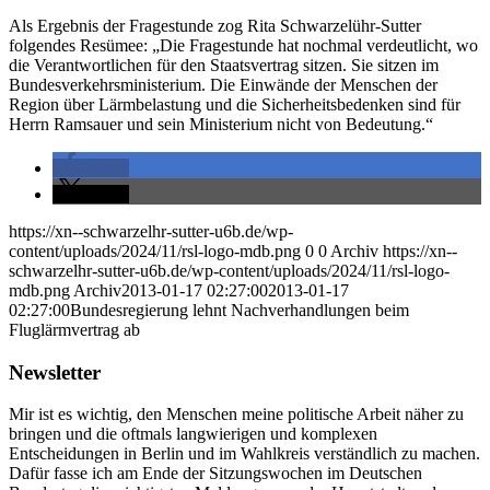
Als Ergebnis der Fragestunde zog Rita Schwarzelühr-Sutter
folgendes Resümee: „Die Fragestunde hat nochmal verdeutlicht, wo
die Verantwortlichen für den Staatsvertrag sitzen. Sie sitzen im
Bundesverkehrsministerium. Die Einwände der Menschen der
Region über Lärmbelastung und die Sicherheitsbedenken sind für
Herrn Ramsauer und sein Ministerium nicht von Bedeutung.“
teilen
teilen
https://xn--schwarzelhr-sutter-u6b.de/wp-
content/uploads/2024/11/rsl-logo-mdb.png
0
0
Archiv
https://xn--
schwarzelhr-sutter-u6b.de/wp-content/uploads/2024/11/rsl-logo-
mdb.png
Archiv
2013-01-17 02:27:00
2013-01-17
02:27:00
Bundesregierung lehnt Nachverhandlungen beim
Fluglärmvertrag ab
Newsletter
Mir ist es wichtig, den Menschen meine politische Arbeit näher zu
bringen und die oftmals langwierigen und komplexen
Entscheidungen in Berlin und im Wahlkreis verständlich zu machen.
Dafür fasse ich am Ende der Sitzungswochen im Deutschen