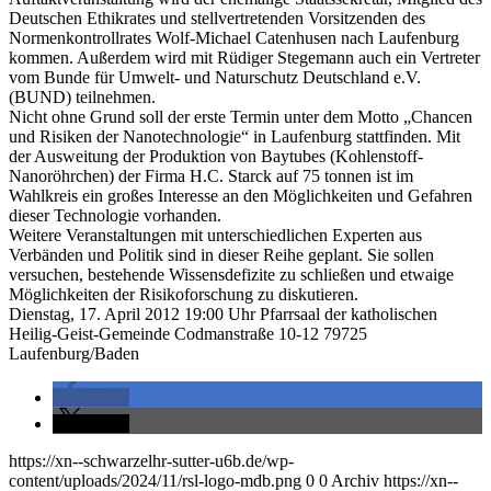
Deutschen Ethikrates und stellvertretenden Vorsitzenden des
Normenkontrollrates Wolf-Michael Catenhusen nach Laufenburg
kommen. Außerdem wird mit Rüdiger Stegemann auch ein Vertreter
vom Bunde für Umwelt- und Naturschutz Deutschland e.V.
(BUND) teilnehmen.
Nicht ohne Grund soll der erste Termin unter dem Motto „Chancen
und Risiken der Nanotechnologie“ in Laufenburg stattfinden. Mit
der Ausweitung der Produktion von Baytubes (Kohlenstoff-
Nanoröhrchen) der Firma H.C. Starck auf 75 tonnen ist im
Wahlkreis ein großes Interesse an den Möglichkeiten und Gefahren
dieser Technologie vorhanden.
Weitere Veranstaltungen mit unterschiedlichen Experten aus
Verbänden und Politik sind in dieser Reihe geplant. Sie sollen
versuchen, bestehende Wissensdefizite zu schließen und etwaige
Möglichkeiten der Risikoforschung zu diskutieren.
Dienstag, 17. April 2012 19:00 Uhr Pfarrsaal der katholischen
Heilig-Geist-Gemeinde Codmanstraße 10-12 79725
Laufenburg/Baden
teilen
teilen
https://xn--schwarzelhr-sutter-u6b.de/wp-
content/uploads/2024/11/rsl-logo-mdb.png
0
0
Archiv
https://xn--