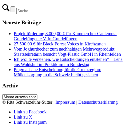
Neueste Beiträge
Projektförderung 8.000,00 € für Kammerchor Cantemus!
Gundelfingen e.V. in Gundelfingen
27.500,00 € für Black Forest Voices in Kirchzarten
Vom Joghurtbecher zum nachhaltigen Mehrwegprodukt:
Staatssekretärin besucht Vogt-Plastic GmbH in Rheinfelden
Ich wollte verstehen, wie Entscheidungen entstehen“ – Lena
aus Waldshut im Praktikum im Bundestag
Pragmatische Entscheidung für die Grenzregion:
Müllentsorgung in die Schweiz bleibt gesichert
Archiv
Archiv
© Rita Schwarzelühr-Sutter |
Impressum
|
Datenschutzerklärung
Link zu Facebook
Link zu X
Link zu Instagram