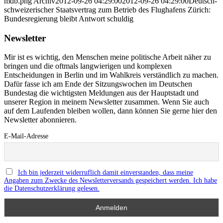
mdb.png
Archiv
2012-09-26 04:29:00
2012-09-26 04:29:00
Deutsch-
schweizerischer Staatsvertrag zum Betrieb des Flughafens Zürich:
Bundesregierung bleibt Antwort schuldig
Newsletter
Mir ist es wichtig, den Menschen meine politische Arbeit näher zu
bringen und die oftmals langwierigen und komplexen
Entscheidungen in Berlin und im Wahlkreis verständlich zu machen.
Dafür fasse ich am Ende der Sitzungswochen im Deutschen
Bundestag die wichtigsten Meldungen aus der Hauptstadt und
unserer Region in meinem Newsletter zusammen. Wenn Sie auch
auf dem Laufenden bleiben wollen, dann können Sie gerne hier den
Newsletter abonnieren.
E-Mail-Adresse
Ich bin jederzeit widerruflich damit einverstanden, dass meine
Angaben zum Zwecke des Newsletterversands gespeichert werden. Ich habe
die Datenschutzerklärung gelesen.