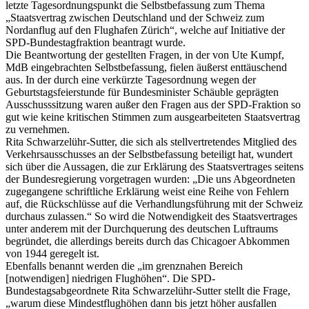
letzte Tagesordnungspunkt die Selbstbefassung zum Thema
„Staatsvertrag zwischen Deutschland und der Schweiz zum
Nordanflug auf den Flughafen Zürich“, welche auf Initiative der
SPD-Bundestagfraktion beantragt wurde.
Die Beantwortung der gestellten Fragen, in der von Ute Kumpf,
MdB eingebrachten Selbstbefassung, fielen äußerst enttäuschend
aus. In der durch eine verkürzte Tagesordnung wegen der
Geburtstagsfeierstunde für Bundesminister Schäuble geprägten
Ausschusssitzung waren außer den Fragen aus der SPD-Fraktion so
gut wie keine kritischen Stimmen zum ausgearbeiteten Staatsvertrag
zu vernehmen.
Rita Schwarzelühr-Sutter, die sich als stellvertretendes Mitglied des
Verkehrsausschusses an der Selbstbefassung beteiligt hat, wundert
sich über die Aussagen, die zur Erklärung des Staatsvertrages seitens
der Bundesregierung vorgetragen wurden: „Die uns Abgeordneten
zugegangene schriftliche Erklärung weist eine Reihe von Fehlern
auf, die Rückschlüsse auf die Verhandlungsführung mit der Schweiz
durchaus zulassen.“ So wird die Notwendigkeit des Staatsvertrages
unter anderem mit der Durchquerung des deutschen Luftraums
begründet, die allerdings bereits durch das Chicagoer Abkommen
von 1944 geregelt ist.
Ebenfalls benannt werden die „im grenznahen Bereich
[notwendigen] niedrigen Flughöhen“. Die SPD-
Bundestagsabgeordnete Rita Schwarzelühr-Sutter stellt die Frage,
„warum diese Mindestflughöhen dann bis jetzt höher ausfallen