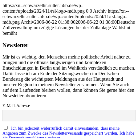
https://xn--schwarzelhr-sutter-u6b.de/wp-
content/uploads/2024/11/rsl-logo-mdb.png
0
0
Archiv
https://xn--
schwarzelhr-sutter-u6b.de/wp-content/uploads/2024/11/rsl-logo-
mdb.png
Archiv
2006-06-22 01:38:00
2006-06-22 01:38:00
Deutsche
Zollverwaltung um zügige Lösungen bei der Zollanlage Waldshut
bemüht
Newsletter
Mir ist es wichtig, den Menschen meine politische Arbeit näher zu
bringen und die oftmals langwierigen und komplexen
Entscheidungen in Berlin und im Wahlkreis verständlich zu machen.
Dafür fasse ich am Ende der Sitzungswochen im Deutschen
Bundestag die wichtigsten Meldungen aus der Hauptstadt und
unserer Region in meinem Newsletter zusammen. Wenn Sie auch
auf dem Laufenden bleiben wollen, dann können Sie gerne hier den
Newsletter abonnieren.
E-Mail-Adresse
Ich bin jederzeit widerruflich damit einverstanden, dass meine
Angaben zum Zwecke des Newsletterversands gespeichert werden. Ich habe