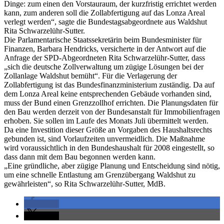
Dinge: zum einen den Vorstauraum, der kurzfristig errichtet werden
kann, zum anderen soll die Zollabfertigung auf das Lonza Areal
verlegt werden“, sagte die Bundestagsabgeordnete aus Waldshut
Rita Schwarzelühr-Sutter.
Die Parlamentarische Staatssekretärin beim Bundesminister für
Finanzen, Barbara Hendricks, versicherte in der Antwort auf die
Anfrage der SPD-Abgeordneten Rita Schwarzelühr-Sutter, dass
„sich die deutsche Zollverwaltung um zügige Lösungen bei der
Zollanlage Waldshut bemüht“. Für die Verlagerung der
Zollabfertigung ist das Bundesfinanzministerium zuständig. Da auf
dem Lonza Areal keine entsprechenden Gebäude vorhanden sind,
muss der Bund einen Grenzzollhof errichten. Die Planungsdaten für
den Bau werden derzeit von der Bundesanstalt für Immobilienfragen
erhoben. Sie sollen im Laufe des Monats Juli übermittelt werden.
Da eine Investition dieser Größe an Vorgaben des Haushaltsrechts
gebunden ist, sind Vorlaufzeiten unvermeidlich. Die Maßnahme
wird voraussichtlich in den Bundeshaushalt für 2008 eingestellt, so
dass dann mit dem Bau begonnen werden kann.
„Eine gründliche, aber zügige Planung und Entscheidung sind nötig,
um eine schnelle Entlastung am Grenzübergang Waldshut zu
gewährleisten“, so Rita Schwarzelühr-Sutter, MdB.
teilen
teilen