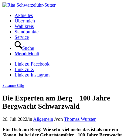
Aktuelles
Über mich
Wahlkreis
Standpunkte
Service
Suche
Menü
Menü
Link zu Facebook
Link zu X
Link zu Instagram
Susanne Gilg
Die Experten am Berg – 100 Jahre
Bergwacht Schwarzwald
26. Juli 2022
/
in
Allgemein
/
von
Thomas Wurster
Für Dich am Berg! Wie sehr viel mehr das ist als nur ein
Slogan, ist bei der Geburtstagsfeier „100 Jahre Bergwacht