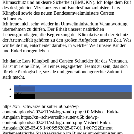
Klimaschutz und nukleare Sicherheit (BMUKN). Ich folge dem Ruf
des designierten Vizekanzlers und Bundesfinanzministers Lars
Klingbeil sowie des neuen Bundesumweltministers Carsten
Schneider.
Ich freue mich sehr, wieder im Umweltministerium Verantwortung
übernehmen zu dürfen. Der Erhalt unserer natürlichen
Lebensgrundlagen, die Begrenzung der Klimakrise und der Schutz
der Artenvielfalt gehören zu den großen Aufgaben unserer Zeit. Was
wir heute tun, entscheidet darüber, in welcher Welt unsere Kinder
und Enkel morgen leben.
Ich danke Lars Klingbeil und Carsten Schneider für das Vertrauen.
Es ist mir eine Ehre, Teil eines engagierten Teams zu sein, das sich
für eine ökologische, soziale und generationengerechte Zukunft
stark macht.
teilen
teilen
https://xn--schwarzelhr-sutter-u6b.de/wp-
content/uploads/2024/11/rsl-logo-mdb.png
0
0
Misheel Enkh-
Amgalan
https://xn--schwarzelhr-sutter-u6b.de/wp-
content/uploads/2024/11/rsl-logo-mdb.png
Misheel Enkh-
Amgalan
2025-05-05 14:06:56
2025-07-01 14:07:22
Erneut
Parlamentarische Staatssekretärin im Bundesumweltministerium