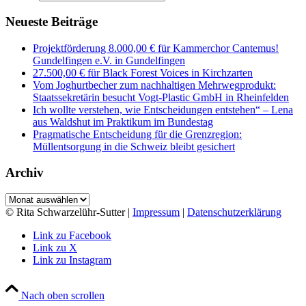
Neueste Beiträge
Projektförderung 8.000,00 € für Kammerchor Cantemus!
Gundelfingen e.V. in Gundelfingen
27.500,00 € für Black Forest Voices in Kirchzarten
Vom Joghurtbecher zum nachhaltigen Mehrwegprodukt:
Staatssekretärin besucht Vogt-Plastic GmbH in Rheinfelden
Ich wollte verstehen, wie Entscheidungen entstehen“ – Lena
aus Waldshut im Praktikum im Bundestag
Pragmatische Entscheidung für die Grenzregion:
Müllentsorgung in die Schweiz bleibt gesichert
Archiv
Archiv
© Rita Schwarzelühr-Sutter |
Impressum
|
Datenschutzerklärung
Link zu Facebook
Link zu X
Link zu Instagram
Nach oben scrollen