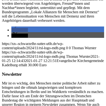
werden überwiegend von Angehörigen, Freund*innen und
Nachbar*innen begleitet, unterstützt und gepflegt. Mit dem
Bundesprogramm „Lokale Allianzen für Menschen mit Demenz“
soll die Lebenssituation von Menschen mit Demenz und ihren
Angehörigen dauerhaft verbessert werden.
teilen
teilen
https://xn--schwarzelhr-sutter-u6b.de/wp-
content/uploads/2024/11/rsl-logo-mdb.png
0
0
Thomas Wurster
https://xn--schwarzelhr-sutter-u6b.de/wp-
content/uploads/2024/11/rsl-logo-mdb.png
Thomas Wurster
2021-
01-25 12:14:43
2021-01-27 12:21:51
Evangelische Kirchengemeinde
Kadelburg erhält 30.000 Euro
Newsletter
Mir ist es wichtig, den Menschen meine politische Arbeit näher zu
bringen und die oftmals langwierigen und komplexen
Entscheidungen in Berlin und im Wahlkreis verständlich zu machen.
Dafür fasse ich am Ende der Sitzungswochen im Deutschen
Bundestag die wichtigsten Meldungen aus der Hauptstadt und
unserer Region in meinem Newsletter zusammen. Wenn Sie auch