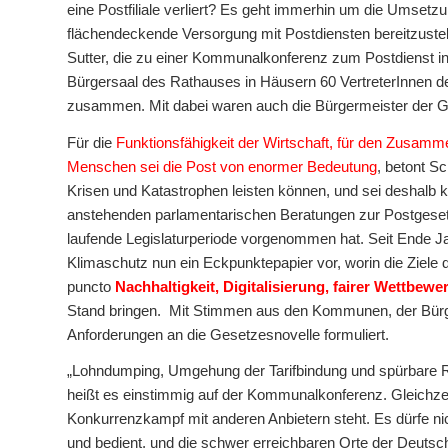
eine Postfiliale verliert? Es geht immerhin um die Umsetz
flächendeckende Versorgung mit Postdiensten bereitzuste
Sutter, die zu einer Kommunalkonferenz zum Postdienst in
Bürgersaal des Rathauses in Häusern 60 VertreterInnen 
zusammen. Mit dabei waren auch die Bürgermeister der
Für die
Funktionsfähigkeit der Wirtschaft, für den Zusam
Menschen sei die Post von enormer Bedeutung
, betont S
Krisen und Katastrophen leisten können, und sei deshalb kr
anstehenden parlamentarischen Beratungen zur Postgesetze
laufende Legislaturperiode vorgenommen hat. Seit Ende Ja
Klimaschutz nun ein Eckpunktepapier vor, worin die Ziele de
puncto
Nachhaltigkeit, Digitalisierung, fairer Wettbe
Stand bringen. Mit Stimmen aus den Kommunen, der Bürg
Anforderungen an die Gesetzesnovelle formuliert.
„Lohndumping, Umgehung der Tarifbindung und spürbare Re
heißt es einstimmig auf der Kommunalkonferenz. Gleichzei
Konkurrenzkampf mit anderen Anbietern steht. Es dürfe ni
und bedient, und die schwer erreichbaren Orte der Deuts