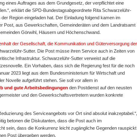
ung eines Auftrages aus dem Grundgesetz, der verpflichtet eine
llen.“, erklärt die SPD-Bundestagsabgeordnete Rita Schwarzelühr-
 der Region eingeladen hat. Der Einladung folgend kamen im
der Post, aus Gewerkschaften, Gemeinderäten und dem Landratsamt
 Gemeinden Görwihl, Häusern und Höchenschwand.
menhalt der Gesellschaft, die Kommunikation und Güterversorgung der
chwarzelühr-Sutter. Die Post müsse ihren Service auch in Zeiten von
itische Infrastruktur. Schwarzelühr-Sutter verweist auf die
snovelle. Ein Vorhaben, dass sich die Regierung fest für die noch
nuar 2023 liegt aus dem Bundesministerium für Wirtschaft und
r Novelle aufgeführt stehen. Sie soll vor allem in
werb und gute Arbeitsbedingungen
den Postdienst auf den neusten
ermeister und den Gewerkschaftsvertretern wurden konkrete
duzierung des Serviceangebots vor Ort sind absolut inakzeptabel.“
tig betonen die Diskutanten, dass die Post auch im
cht sein, dass die Konkurrenz leicht zugängliche Gegenden rauspickt
chen Post übergeben werden.