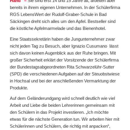
Hand“ –
Sie sind erst 14 und 15 Jahre alt, arbeiten aber
bereits in ihrem eigenen Unternehmen. In der Schülerfirma
RGS LebensWert der Rudolf-Graber-Schule in Bad
Säckingen dreht sich alles um den Apfel. Bestseller sind
die köstliche Apfelmarmelade und das Bienenhotel.
Eine Staatssekretärin haben die Jungunternehmer zwar
nicht jeden Tag zu Besuch, aber Ignazio Cusumano lässt
sich davon keinen Augenblick aus der Ruhe bringen. Mit
großer Sicherheit erklärt der Vorsitzende der Schülerfirma
der Bundestagsabgeordneten Rita Schwarzelühr-Sutter
(SPD) die verschiedenen Aufgaben auf der Steuobstwiese
in Hochsal und bei der anschließenden Vermarktung der
Produkte.
Auf dem Geländerundgang wird schnell deutlich wie viel
Arbeit und Liebe die beiden Lehrerinnen gemeinsam mit
den Schülern in das Projekt investieren. „Ich möchte
etwas für die nächste Generation tun. Wir arbeiten hier mit
Schülerinnen und Schülern, die richtig mit anpacken“,