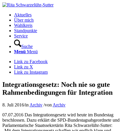
Aktuelles
Über mich
Wahlkreis
Standpunkte
Service
Suche
Menü
Menü
Link zu Facebook
Link zu X
Link zu Instagram
Integrationsgesetz: Noch nie so gute
Rahmenbedingungen für Integration
8. Juli 2016
/
in
Archiv
/
von
Archiv
07.07.2016 Das Integrationsgesetz wird heute im Bundestag
beschlossen. Dazu erklärt die SPD-Bundestagsabgeordnete und
Parlamentarische Staatssekretärin Rita Schwarzelühr-Sutter:
„Mit dem Integrationsgesetz schaffen wir endlich klare und