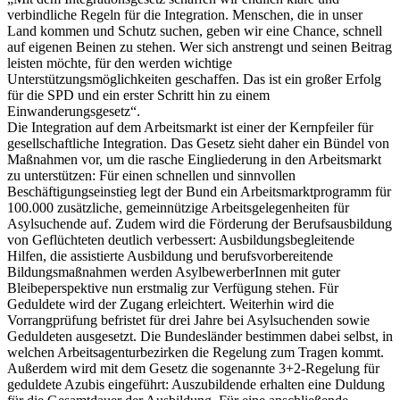
verbindliche Regeln für die Integration. Menschen, die in unser
Land kommen und Schutz suchen, geben wir eine Chance, schnell
auf eigenen Beinen zu stehen. Wer sich anstrengt und seinen Beitrag
leisten möchte, für den werden wichtige
Unterstützungsmöglichkeiten geschaffen. Das ist ein großer Erfolg
für die SPD und ein erster Schritt hin zu einem
Einwanderungsgesetz“.
Die Integration auf dem Arbeitsmarkt ist einer der Kernpfeiler für
gesellschaftliche Integration. Das Gesetz sieht daher ein Bündel von
Maßnahmen vor, um die rasche Eingliederung in den Arbeitsmarkt
zu unterstützen: Für einen schnellen und sinnvollen
Beschäftigungseinstieg legt der Bund ein Arbeitsmarktprogramm für
100.000 zusätzliche, gemeinnützige Arbeitsgelegenheiten für
Asylsuchende auf. Zudem wird die Förderung der Berufsausbildung
von Geflüchteten deutlich verbessert: Ausbildungsbegleitende
Hilfen, die assistierte Ausbildung und berufsvorbereitende
Bildungsmaßnahmen werden AsylbewerberInnen mit guter
Bleibeperspektive nun erstmalig zur Verfügung stehen. Für
Geduldete wird der Zugang erleichtert. Weiterhin wird die
Vorrangprüfung befristet für drei Jahre bei Asylsuchenden sowie
Geduldeten ausgesetzt. Die Bundesländer bestimmen dabei selbst, in
welchen Arbeitsagenturbezirken die Regelung zum Tragen kommt.
Außerdem wird mit dem Gesetz die sogenannte 3+2-Regelung für
geduldete Azubis eingeführt: Auszubildende erhalten eine Duldung