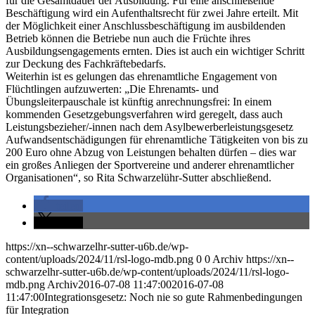
für die Gesamtdauer der Ausbildung. Für eine anschließende
Beschäftigung wird ein Aufenthaltsrecht für zwei Jahre erteilt. Mit
der Möglichkeit einer Anschlussbeschäftigung im ausbildenden
Betrieb können die Betriebe nun auch die Früchte ihres
Ausbildungsengagements ernten. Dies ist auch ein wichtiger Schritt
zur Deckung des Fachkräftebedarfs.
Weiterhin ist es gelungen das ehrenamtliche Engagement von
Flüchtlingen aufzuwerten: „Die Ehrenamts- und
Übungsleiterpauschale ist künftig anrechnungsfrei: In einem
kommenden Gesetzgebungsverfahren wird geregelt, dass auch
Leistungsbezieher/-innen nach dem Asylbewerberleistungsgesetz
Aufwandsentschädigungen für ehrenamtliche Tätigkeiten von bis zu
200 Euro ohne Abzug von Leistungen behalten dürfen – dies war
ein großes Anliegen der Sportvereine und anderer ehrenamtlicher
Organisationen“, so Rita Schwarzelühr-Sutter abschließend.
teilen
teilen
https://xn--schwarzelhr-sutter-u6b.de/wp-
content/uploads/2024/11/rsl-logo-mdb.png
0
0
Archiv
https://xn--
schwarzelhr-sutter-u6b.de/wp-content/uploads/2024/11/rsl-logo-
mdb.png
Archiv
2016-07-08 11:47:00
2016-07-08
11:47:00
Integrationsgesetz: Noch nie so gute Rahmenbedingungen
für Integration