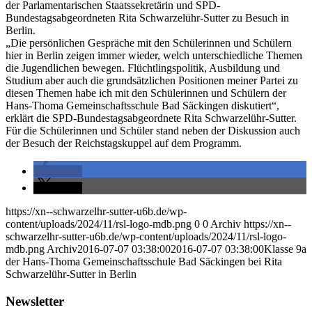
der Parlamentarischen Staatssekretärin und SPD-
Bundestagsabgeordneten Rita Schwarzelühr-Sutter zu Besuch in
Berlin.
„Die persönlichen Gespräche mit den Schülerinnen und Schülern
hier in Berlin zeigen immer wieder, welch unterschiedliche Themen
die Jugendlichen bewegen. Flüchtlingspolitik, Ausbildung und
Studium aber auch die grundsätzlichen Positionen meiner Partei zu
diesen Themen habe ich mit den Schülerinnen und Schülern der
Hans-Thoma Gemeinschaftsschule Bad Säckingen diskutiert“,
erklärt die SPD-Bundestagsabgeordnete Rita Schwarzelühr-Sutter.
Für die Schülerinnen und Schüler stand neben der Diskussion auch
der Besuch der Reichstagskuppel auf dem Programm.
teilen
teilen
https://xn--schwarzelhr-sutter-u6b.de/wp-
content/uploads/2024/11/rsl-logo-mdb.png
0
0
Archiv
https://xn--
schwarzelhr-sutter-u6b.de/wp-content/uploads/2024/11/rsl-logo-
mdb.png
Archiv
2016-07-07 03:38:00
2016-07-07 03:38:00
Klasse 9a
der Hans-Thoma Gemeinschaftsschule Bad Säckingen bei Rita
Schwarzelühr-Sutter in Berlin
Newsletter