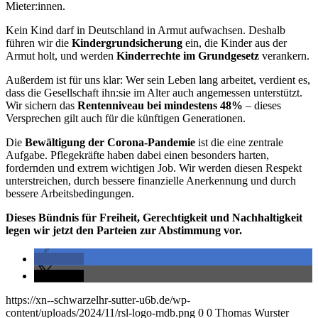
Mieter:innen.
Kein Kind darf in Deutschland in Armut aufwachsen. Deshalb
führen wir die
Kindergrundsicherung
ein, die Kinder aus der
Armut holt, und werden
Kinderrechte im Grundgesetz
verankern.
Außerdem ist für uns klar: Wer sein Leben lang arbeitet, verdient es,
dass die Gesellschaft ihn:sie im Alter auch angemessen unterstützt.
Wir sichern das
Rentenniveau bei mindestens 48%
– dieses
Versprechen gilt auch für die künftigen Generationen.
Die
Bewältigung der Corona-Pandemie
ist die eine zentrale
Aufgabe. Pflegekräfte haben dabei einen besonders harten,
fordernden und extrem wichtigen Job. Wir werden diesen Respekt
unterstreichen, durch bessere finanzielle Anerkennung und durch
bessere Arbeitsbedingungen.
Dieses Bündnis für Freiheit, Gerechtigkeit und Nachhaltigkeit
legen wir jetzt den Parteien zur Abstimmung vor.
teilen
teilen
https://xn--schwarzelhr-sutter-u6b.de/wp-
content/uploads/2024/11/rsl-logo-mdb.png
0
0
Thomas Wurster