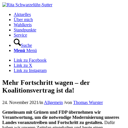
Aktuelles
Über mich
Wahlkreis
Standpunkte
Service
Suche
Menü
Menü
Link zu Facebook
Link zu X
Link zu Instagram
Mehr Fortschritt wagen – der
Koalitionsvertrag ist da!
24. November 2021
/
in
Allgemein
/
von
Thomas Wurster
Gemeinsam mit Grünen und FDP übernehmen wir
Verantwortung, um die notwendige Modernisierung unseres
Landes voranzutreiben und Fortschritt zu gestalten.
Dafür
haben wir unseren Zeitplan eingehalten und heute einen