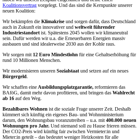
Koalitionsvertrag
vorgelegt. Und das sind die Kernpunkte unserer
neuen Koalition:
Wir bekämpfen die
Klimakrise
und sorgen dafür, dass Deutschland
auch in Zukunft ein innovativer und
weltweit führender
Industriestandort
ist. Spätestens 2045 wollen wir klimaneutral
sein. Dafür werden wir u.a. die Erneuerbaren Energien massiv
ausbauen und sind idealerweise 2030 aus der Kohle raus.
Wir sorgen mit
12 Euro Mindestlohn
für eine Gehaltserhöhung für
rund 10 Millionen Menschen.
Wir modernisieren unseren
Sozialstaat
und setzen auf ein neues
Bürgergeld
.
Wir schaffen eine
Ausbildungsplatzgarantie,
reformieren das
BAföG, damit mehr davon profitieren, und bringen das
Wahlrecht
ab 16
auf den Weg.
Bezahlbares Wohnen
ist die soziale Frage unserer Zeit. Deshalb
kümmert sich künftig ein eigenes Bau- und Wohnministerium
darum, den Wohnungsbau voranzutreiben – u.a. mit
400.000 neuen
Wohnungen pro Jahr.
Und niemand soll zu Hause frieren müssen.
Der CO2-Preis wird künftig fair zwischen Vermieter:in und
Mieter:in geteilt – das bedeutet weniger Heizkosten für alle