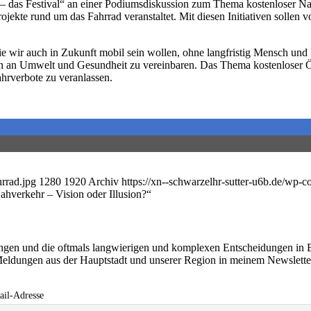
 das Festival“ an einer Podiumsdiskussion zum Thema kostenloser Na
te rund um das Fahrrad veranstaltet. Mit diesen Initiativen sollen vor
, wie wir auch in Zukunft mobil sein wollen, ohne langfristig Mensch un
en an Umwelt und Gesundheit zu vereinbaren. Das Thema kostenloser Ö
hrverbote zu veranlassen.
hrrad.jpg
1280
1920
Archiv
https://xn--schwarzelhr-sutter-u6b.de/wp-
hverkehr – Vision oder Illusion?“
ringen und die oftmals langwierigen und komplexen Entscheidungen in 
eldungen aus der Hauptstadt und unserer Region in meinem Newslett
il-Adresse