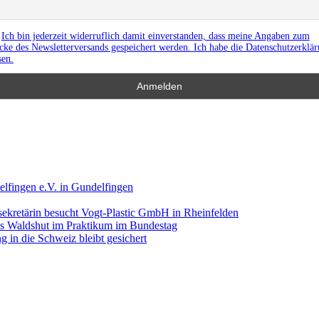
Ich bin jederzeit widerruflich damit einverstanden, dass meine Angaben zum
ke des Newsletterversands gespeichert werden. Ich habe die Datenschutzerklä
sen.
lfingen e.V. in Gundelfingen
ekretärin besucht Vogt-Plastic GmbH in Rheinfelden
aus Waldshut im Praktikum im Bundestag
 in die Schweiz bleibt gesichert