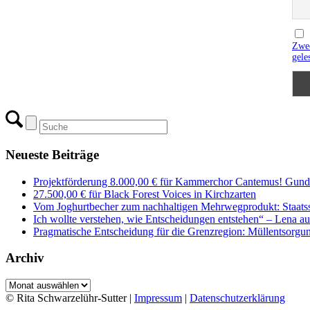
Zwec
gele
Neueste Beiträge
Projektförderung 8.000,00 € für Kammerchor Cantemus! Gunde
27.500,00 € für Black Forest Voices in Kirchzarten
Vom Joghurtbecher zum nachhaltigen Mehrwegprodukt: Staatss
Ich wollte verstehen, wie Entscheidungen entstehen“ – Lena 
Pragmatische Entscheidung für die Grenzregion: Müllentsorgung
Archiv
Archiv
© Rita Schwarzelühr-Sutter |
Impressum
|
Datenschutzerklärung