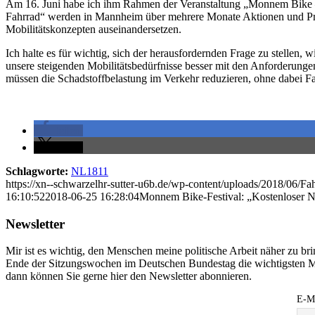
Am 16. Juni habe ich ihm Rahmen der Veranstaltung „Monnem Bike –
Fahrrad“ werden in Mannheim über mehrere Monate Aktionen und Projek
Mobilitätskonzepten auseinandersetzen.
Ich halte es für wichtig, sich der herausfordernden Frage zu stellen
unsere steigenden Mobilitätsbedürfnisse besser mit den Anforderung
müssen die Schadstoffbelastung im Verkehr reduzieren, ohne dabei Fa
teilen
teilen
Schlagworte:
NL1811
https://xn--schwarzelhr-sutter-u6b.de/wp-content/uploads/2018/06/Fa
16:10:52
2018-06-25 16:28:04
Monnem Bike-Festival: „Kostenloser Na
Newsletter
Mir ist es wichtig, den Menschen meine politische Arbeit näher zu b
Ende der Sitzungswochen im Deutschen Bundestag die wichtigsten M
dann können Sie gerne hier den Newsletter abonnieren.
E-Ma