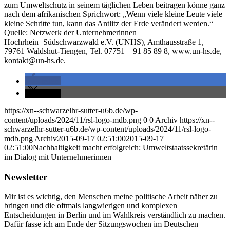
zum Umweltschutz in seinem täglichen Leben beitragen könne ganz
nach dem afrikanischen Sprichwort: „Wenn viele kleine Leute viele
kleine Schritte tun, kann das Antlitz der Erde verändert werden.“
Quelle: Netzwerk der Unternehmerinnen
Hochrhein+Südschwarzwald e.V. (UNHS), Amthausstraße 1,
79761 Waldshut-Tiengen, Tel. 07751 – 91 85 89 8, www.un-hs.de,
kontakt@un-hs.de.
teilen
teilen
https://xn--schwarzelhr-sutter-u6b.de/wp-
content/uploads/2024/11/rsl-logo-mdb.png
0
0
Archiv
https://xn--
schwarzelhr-sutter-u6b.de/wp-content/uploads/2024/11/rsl-logo-
mdb.png
Archiv
2015-09-17 02:51:00
2015-09-17
02:51:00
Nachhaltigkeit macht erfolgreich: Umweltstaatssekretärin
im Dialog mit Unternehmerinnen
Newsletter
Mir ist es wichtig, den Menschen meine politische Arbeit näher zu
bringen und die oftmals langwierigen und komplexen
Entscheidungen in Berlin und im Wahlkreis verständlich zu machen.
Dafür fasse ich am Ende der Sitzungswochen im Deutschen