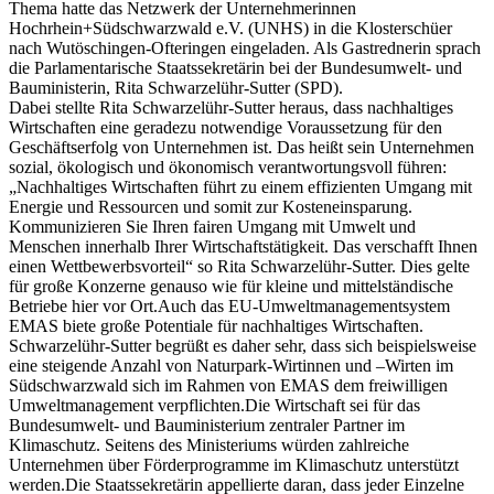
Thema hatte das Netzwerk der Unternehmerinnen
Hochrhein+Südschwarzwald e.V. (UNHS) in die Klosterschüer
nach Wutöschingen-Ofteringen eingeladen. Als Gastrednerin sprach
die Parlamentarische Staatssekretärin bei der Bundesumwelt- und
Bauministerin, Rita Schwarzelühr-Sutter (SPD).
Dabei stellte Rita Schwarzelühr-Sutter heraus, dass nachhaltiges
Wirtschaften eine geradezu notwendige Voraussetzung für den
Geschäftserfolg von Unternehmen ist. Das heißt sein Unternehmen
sozial, ökologisch und ökonomisch verantwortungsvoll führen:
„Nachhaltiges Wirtschaften führt zu einem effizienten Umgang mit
Energie und Ressourcen und somit zur Kosteneinsparung.
Kommunizieren Sie Ihren fairen Umgang mit Umwelt und
Menschen innerhalb Ihrer Wirtschaftstätigkeit. Das verschafft Ihnen
einen Wettbewerbsvorteil“ so Rita Schwarzelühr-Sutter. Dies gelte
für große Konzerne genauso wie für kleine und mittelständische
Betriebe hier vor Ort.Auch das EU-Umweltmanagementsystem
EMAS biete große Potentiale für nachhaltiges Wirtschaften.
Schwarzelühr-Sutter begrüßt es daher sehr, dass sich beispielsweise
eine steigende Anzahl von Naturpark-Wirtinnen und –Wirten im
Südschwarzwald sich im Rahmen von EMAS dem freiwilligen
Umweltmanagement verpflichten.Die Wirtschaft sei für das
Bundesumwelt- und Bauministerium zentraler Partner im
Klimaschutz. Seitens des Ministeriums würden zahlreiche
Unternehmen über Förderprogramme im Klimaschutz unterstützt
werden.Die Staatssekretärin appellierte daran, dass jeder Einzelne