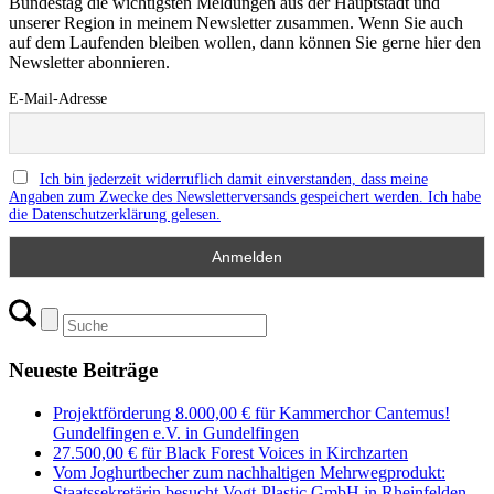
Bundestag die wichtigsten Meldungen aus der Hauptstadt und
unserer Region in meinem Newsletter zusammen. Wenn Sie auch
auf dem Laufenden bleiben wollen, dann können Sie gerne hier den
Newsletter abonnieren.
E-Mail-Adresse
Ich bin jederzeit widerruflich damit einverstanden, dass meine
Angaben zum Zwecke des Newsletterversands gespeichert werden. Ich habe
die Datenschutzerklärung gelesen.
Neueste Beiträge
Projektförderung 8.000,00 € für Kammerchor Cantemus!
Gundelfingen e.V. in Gundelfingen
27.500,00 € für Black Forest Voices in Kirchzarten
Vom Joghurtbecher zum nachhaltigen Mehrwegprodukt:
Staatssekretärin besucht Vogt-Plastic GmbH in Rheinfelden