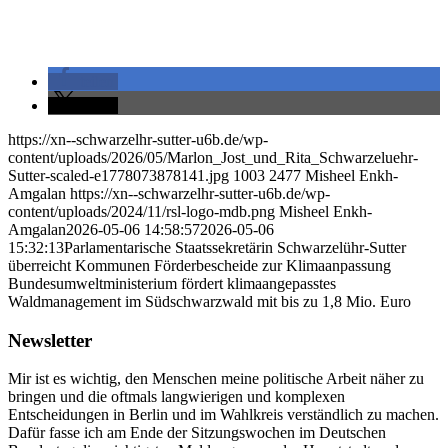
teilen
teilen
https://xn--schwarzelhr-sutter-u6b.de/wp-
content/uploads/2026/05/Marlon_Jost_und_Rita_Schwarzeluehr-
Sutter-scaled-e1778073878141.jpg
1003
2477
Misheel Enkh-
Amgalan
https://xn--schwarzelhr-sutter-u6b.de/wp-
content/uploads/2024/11/rsl-logo-mdb.png
Misheel Enkh-
Amgalan
2026-05-06 14:58:57
2026-05-06
15:32:13
Parlamentarische Staatssekretärin Schwarzelühr-Sutter
überreicht Kommunen Förderbescheide zur Klimaanpassung
Bundesumweltministerium fördert klimaangepasstes
Waldmanagement im Südschwarzwald mit bis zu 1,8 Mio. Euro
Newsletter
Mir ist es wichtig, den Menschen meine politische Arbeit näher zu
bringen und die oftmals langwierigen und komplexen
Entscheidungen in Berlin und im Wahlkreis verständlich zu machen.
Dafür fasse ich am Ende der Sitzungswochen im Deutschen