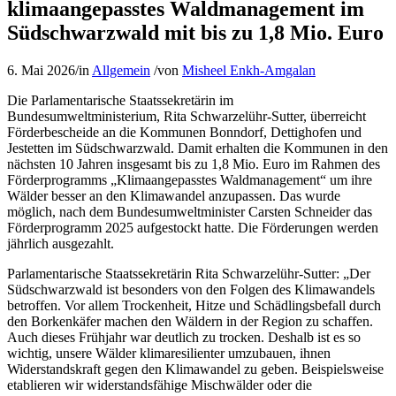
klimaangepasstes Waldmanagement im
Südschwarzwald mit bis zu 1,8 Mio. Euro
6. Mai 2026
/
in
Allgemein
/
von
Misheel Enkh-Amgalan
Die Parlamentarische Staatssekretärin im
Bundesumweltministerium, Rita Schwarzelühr-Sutter, überreicht
Förderbescheide an die Kommunen Bonndorf, Dettighofen und
Jestetten im Südschwarzwald. Damit erhalten die Kommunen in den
nächsten 10 Jahren insgesamt bis zu 1,8 Mio. Euro im Rahmen des
Förderprogramms „Klimaangepasstes Waldmanagement“ um ihre
Wälder besser an den Klimawandel anzupassen. Das wurde
möglich, nach dem Bundesumweltminister Carsten Schneider das
Förderprogramm 2025 aufgestockt hatte. Die Förderungen werden
jährlich ausgezahlt.
Parlamentarische Staatssekretärin Rita Schwarzelühr-Sutter: „Der
Südschwarzwald ist besonders von den Folgen des Klimawandels
betroffen. Vor allem Trockenheit, Hitze und Schädlingsbefall durch
den Borkenkäfer machen den Wäldern in der Region zu schaffen.
Auch dieses Frühjahr war deutlich zu trocken. Deshalb ist es so
wichtig, unsere Wälder klimaresilienter umzubauen, ihnen
Widerstandskraft gegen den Klimawandel zu geben. Beispielsweise
etablieren wir widerstandsfähige Mischwälder oder die