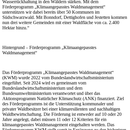
Wasserrückhaltung in den Wäldern stärken. Mit dem
Förderprogramm „Klimaangepasstes Waldmanagement“
unterstützen wir dabei bereits über 50 Kommunen im
Südschwarzwald. Mit Bonndorf, Dettighofen und Jestetten kommen
nun drei weitere Gemeinden mit einer Waldfläche von ca. 2.400
Hektar hinzu.“
Hintergrund – Förderprogramm „Klimaangepasstes
Waldmanagement“
Das Förderprogramm „Klimaangepasstes Waldmanagement“
(KWM) wurde 2022 vom Bundeslandwirtschaftsministerium
eingeführt. Seit 2024 wird es gemeinsam vom
Bundeslandwirtschaftsministerium und dem
Bundesumweltministerium verantwortet und über das
Aktionsprogramm Natürlicher Klimaschutz (ANK) finanziert. Ziel
des Förderprogramms ist die Unterstützung kommunaler und
privater Waldbesitzer bei einer klimaresilienten und nachhaltigen
Waldbewirtschaftung. Die Förderung ist entweder auf 10 oder 20
Jahre angelegt, dabei müssen 11 oder 12 Kriterien für ein
klimaangepasstes Waldmanagement eingehalten werden. Das
Förderprogramm KWM stellt somit in Ergänzung zu den bisherigen