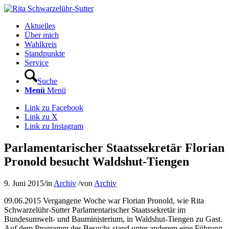
Aktuelles
Über mich
Wahlkreis
Standpunkte
Service
Suche
Menü
Menü
Link zu Facebook
Link zu X
Link zu Instagram
Parlamentarischer Staatssekretär Florian
Pronold besucht Waldshut-Tiengen
9. Juni 2015
/
in
Archiv
/
von
Archiv
09.06.2015 Vergangene Woche war Florian Pronold, wie Rita
Schwarzelühr-Sutter Parlamentarischer Staatssekretär im
Bundesumwelt- und Bauministerium, in Waldshut-Tiengen zu Gast.
Auf dem Programm des Besuchs stand unter anderem eine Führung