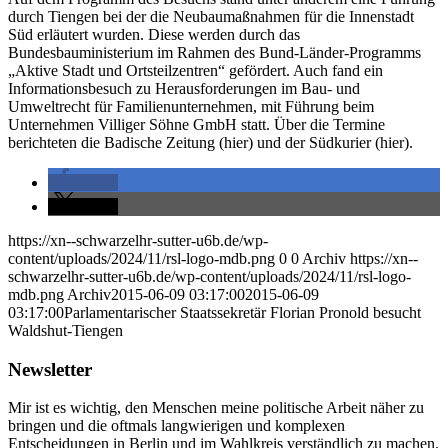
durch Tiengen bei der die Neubaumaßnahmen für die Innenstadt
Süd erläutert wurden. Diese werden durch das
Bundesbauministerium im Rahmen des Bund-Länder-Programms
„Aktive Stadt und Ortsteilzentren“ gefördert. Auch fand ein
Informationsbesuch zu Herausforderungen im Bau- und
Umweltrecht für Familienunternehmen, mit Führung beim
Unternehmen Villiger Söhne GmbH statt. Über die Termine
berichteten die Badische Zeitung (hier) und der Südkurier (hier).
teilen
teilen
https://xn--schwarzelhr-sutter-u6b.de/wp-
content/uploads/2024/11/rsl-logo-mdb.png
0
0
Archiv
https://xn--
schwarzelhr-sutter-u6b.de/wp-content/uploads/2024/11/rsl-logo-
mdb.png
Archiv
2015-06-09 03:17:00
2015-06-09
03:17:00
Parlamentarischer Staatssekretär Florian Pronold besucht
Waldshut-Tiengen
Newsletter
Mir ist es wichtig, den Menschen meine politische Arbeit näher zu
bringen und die oftmals langwierigen und komplexen
Entscheidungen in Berlin und im Wahlkreis verständlich zu machen.