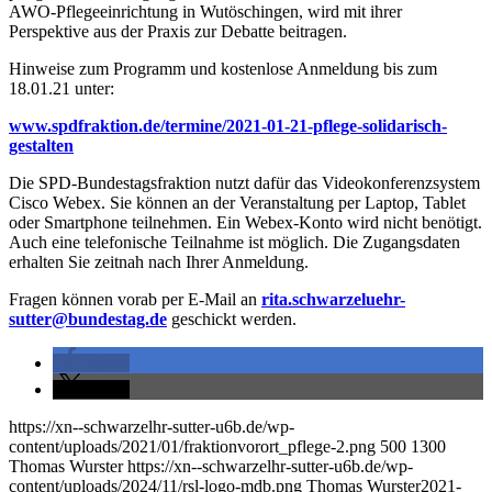
AWO-Pflegeeinrichtung in Wutöschingen, wird mit ihrer
Perspektive aus der Praxis zur Debatte beitragen.
Hinweise zum Programm und kostenlose Anmeldung bis zum
18.01.21 unter:
www.spdfraktion.de/termine/2021-01-21-pflege-solidarisch-
gestalten
Die SPD-Bundestagsfraktion nutzt dafür das Videokonferenzsystem
Cisco Webex. Sie können an der Veranstaltung per Laptop, Tablet
oder Smartphone teilnehmen. Ein Webex-Konto wird nicht benötigt.
Auch eine telefonische Teilnahme ist möglich. Die Zugangsdaten
erhalten Sie zeitnah nach Ihrer Anmeldung.
Fragen können vorab per E-Mail an
rita.schwarzeluehr-
sutter@bundestag.de
geschickt werden.
teilen
teilen
https://xn--schwarzelhr-sutter-u6b.de/wp-
content/uploads/2021/01/fraktionvorort_pflege-2.png
500
1300
Thomas Wurster
https://xn--schwarzelhr-sutter-u6b.de/wp-
content/uploads/2024/11/rsl-logo-mdb.png
Thomas Wurster
2021-