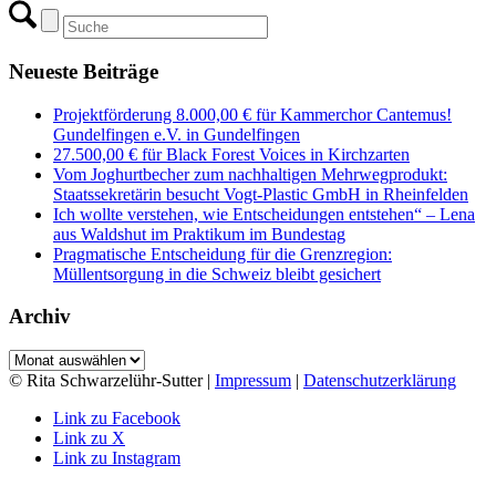
Neueste Beiträge
Projektförderung 8.000,00 € für Kammerchor Cantemus!
Gundelfingen e.V. in Gundelfingen
27.500,00 € für Black Forest Voices in Kirchzarten
Vom Joghurtbecher zum nachhaltigen Mehrwegprodukt:
Staatssekretärin besucht Vogt-Plastic GmbH in Rheinfelden
Ich wollte verstehen, wie Entscheidungen entstehen“ – Lena
aus Waldshut im Praktikum im Bundestag
Pragmatische Entscheidung für die Grenzregion:
Müllentsorgung in die Schweiz bleibt gesichert
Archiv
Archiv
© Rita Schwarzelühr-Sutter |
Impressum
|
Datenschutzerklärung
Link zu Facebook
Link zu X
Link zu Instagram