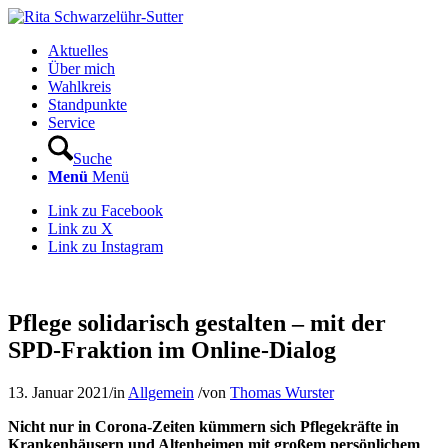
Aktuelles
Über mich
Wahlkreis
Standpunkte
Service
Suche
Menü
Menü
Link zu Facebook
Link zu X
Link zu Instagram
Pflege solidarisch gestalten – mit der
SPD-Fraktion im Online-Dialog
13. Januar 2021
/
in
Allgemein
/
von
Thomas Wurster
Nicht nur in Corona-Zeiten kümmern sich Pflegekräfte in
Krankenhäusern und Altenheimen mit großem persönlichem