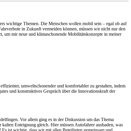
ers wichtige Themen. Die Menschen wollen mobil sein – egal ob auf
 Fahrverbote in Zukunft vermeiden können, müssen wir nicht nur den
zt, um mir neue und klimaschonende Mobilitätskonzepte in meiner
effizienter, umweltschonender und komfortabler zu gestalten, indem
tes und konstruktives Gespräch über die Innovationskraft der
lfingen. Vor allem ging es in der Diskussion um das Thema
er kalten Enteignung gleich. Hier müssen Autofahrer ausbaden, was
Es ist wichtig, dass wir mit allen Beteiligten gemeinsam und