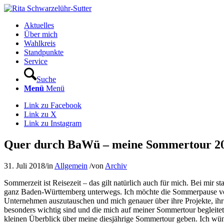
Aktuelles
Über mich
Wahlkreis
Standpunkte
Service
Suche
Menü
Menü
Link zu Facebook
Link zu X
Link zu Instagram
Quer durch BaWü – meine Sommertour 2
31. Juli 2018
/
in
Allgemein
/
von
Archiv
Sommerzeit ist Reisezeit – das gilt natürlich auch für mich. Bei mir s
ganz Baden-Württemberg unterwegs. Ich möchte die Sommerpause vom B
Unternehmen auszutauschen und mich genauer über ihre Projekte, ihr
besonders wichtig sind und die mich auf meiner Sommertour begleite
kleinen Überblick über meine diesjährige Sommertour geben. Ich wü