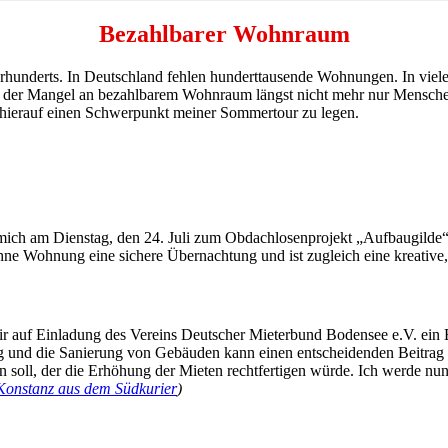
Bezahlbarer Wohnraum
hrhunderts. In Deutschland fehlen hunderttausende Wohnungen. In viel
fft der Mangel an bezahlbarem Wohnraum längst nicht mehr nur Mensch
 hierauf einen Schwerpunkt meiner Sommertour zu legen.
ch am Dienstag, den 24. Juli zum Obdachlosenprojekt „Aufbaugilde“ i
e Wohnung eine sichere Übernachtung und ist zugleich eine kreative,
r auf Einladung des Vereins Deutscher Mieterbund Bodensee e.V. ein B
g und die Sanierung von Gebäuden kann einen entscheidenden Beitrag daz
en soll, der die Erhöhung der Mieten rechtfertigen würde. Ich werde
 Konstanz aus dem Südkurier
)