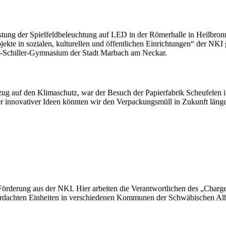
mrüstung der Spielfeldbeleuchtung auf LED in der Römerhalle in Heil
 in sozialen, kulturellen und öffentlichen Einrichtungen“ der NKI gef
ch-Schiller-Gymnasium der Stadt Marbach am Neckar.
zug auf den Klimaschutz, war der Besuch der Papierfabrik Scheufelen
 innovativer Ideen könnten wir den Verpackungsmüll in Zukunft länge
örderung aus der NKI. Hier arbeiten die Verantwortlichen des „Charger
berdachten Einheiten in verschiedenen Kommunen der Schwäbischen Al