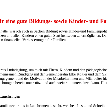
r eine gute Bildungs- sowie Kinder- und Fa
te, war ich auch in Sachen Bildung sowie Kinder-und Familienpolitik
tzen und allen Kindern einen guten Start ins Leben zu ermöglichen. Dara
 finanziellen Verbesserungen für Familien.
eis Ludwigsburg, um mich mit Eltern, Kindern und den pädagogischen
m gemeinsamen Rundgang mit der Gemeinderätin Elke Kogler und dem SP
 Engagement und der Motivation der Mitarbeiterinnen und Mitarbeiter 
chtungen bereits unterstützt und auch weiterhin unterstützen kann. Hie
 Lauchringen
milienzentrums in Lauchringen besucht, welches Lese- und Schreibkurs