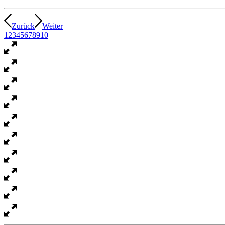
Zurück
Weiter
1
2
3
4
5
6
7
8
9
10