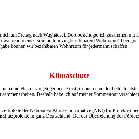
ich am Freitag nach Waghäusel. Dort besichtigte ich zusammen mit d
 mir während meiner Sommertour zu „bezahlbarem Wohnraum“ begegnet
ufgabe können wir bezahlbaren Wohnraum für jedermann schaffen.
Klimaschutz
 mich eine Herzensangelegenheit. Er ist für mich eine der bedeutendst
usammenarbeiten. Deshalb habe ich auf meiner Sommertour verschied
rtifikate der Nationalen Klimaschutziniative (NKI) für Projekte überr
hutzprojekte in ganz Deutschland. Bei der Überreichung der Förderzert