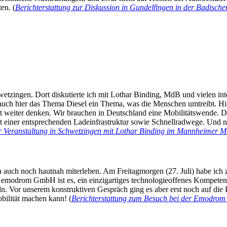
en. (
Berichterstattung zur Diskussion in Gundelfingen in der Badische
wetzingen. Dort diskutierte ich mit Lothar Binding, MdB und vielen i
ch hier das Thema Diesel ein Thema, was die Menschen umtreibt. Hier 
tät weiter denken. Wir brauchen in Deutschland eine Mobilitätswende. D
t einer entsprechenden Ladeinfrastruktur sowie Schnellradwege. Und ni
ur Veranstaltung in Schwetzingen mit Lothar Binding im Mannheimer 
n auch noch hautnah miterleben. Am Freitagmorgen (27. Juli) habe i
odrom GmbH ist es, ein einzigartiges technologieoffenes Kompetenz-
n. Vor unserem konstruktiven Gespräch ging es aber erst noch auf die 
obilität machen kann! (
Berichterstattung zum Besuch bei der Emodr