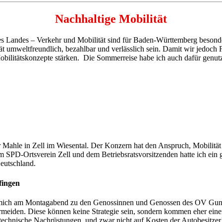
Nachhaltige Mobilität
res Landes – Verkehr und Mobilität sind für Baden-Württemberg besond
t umweltfreundlich, bezahlbar und verlässlich sein. Damit wir jedoch
bilitätskonzepte stärken. Die Sommerreise habe ich auch dafür genut
 Mahle in Zell im Wiesental. Der Konzern hat den Anspruch, Mobilität 
SPD-Ortsverein Zell und dem Betriebsratsvorsitzenden hatte ich ein gu
Deutschland.
fingen
 mich am Montagabend zu den Genossinnen und Genossen des OV Gunde
ermeiden. Diese können keine Strategie sein, sondern kommen eher ein
echnische Nachrüstungen, und zwar nicht auf Kosten der Autobesitzer! 