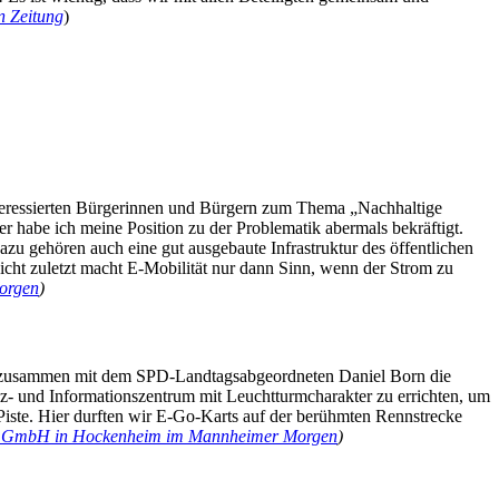
n Zeitung
)
nteressierten Bürgerinnen und Bürgern zum Thema „Nachhaltige
habe ich meine Position zu der Problematik abermals bekräftigt.
azu gehören auch eine gut ausgebaute Infrastruktur des öffentlichen
cht zuletzt macht E-Mobilität nur dann Sinn, wenn der Strom zu
Morgen
)
ch zusammen mit dem SPD-Landtagsabgeordneten Daniel Born die
 und Informationszentrum mit Leuchtturmcharakter zu errichten, um
Piste. Hier durften wir E-Go-Karts auf der berühmten Rennstrecke
om GmbH in Hockenheim im Mannheimer Morgen
)