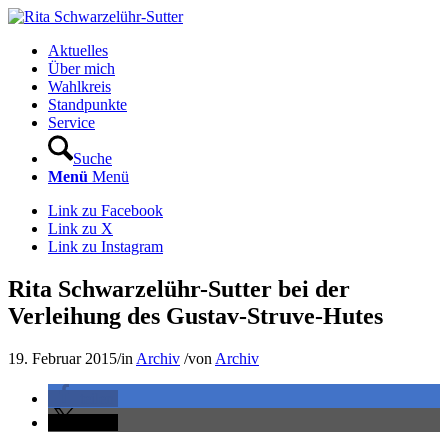
Aktuelles
Über mich
Wahlkreis
Standpunkte
Service
Suche
Menü
Menü
Link zu Facebook
Link zu X
Link zu Instagram
Rita Schwarzelühr-Sutter bei der
Verleihung des Gustav-Struve-Hutes
19. Februar 2015
/
in
Archiv
/
von
Archiv
teilen
teilen