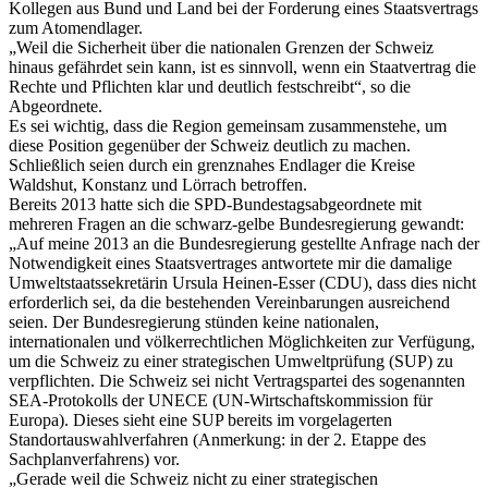
Kollegen aus Bund und Land bei der Forderung eines Staatsvertrags
zum Atomendlager.
„Weil die Sicherheit über die nationalen Grenzen der Schweiz
hinaus gefährdet sein kann, ist es sinnvoll, wenn ein Staatvertrag die
Rechte und Pflichten klar und deutlich festschreibt“, so die
Abgeordnete.
Es sei wichtig, dass die Region gemeinsam zusammenstehe, um
diese Position gegenüber der Schweiz deutlich zu machen.
Schließlich seien durch ein grenznahes Endlager die Kreise
Waldshut, Konstanz und Lörrach betroffen.
Bereits 2013 hatte sich die SPD-Bundestagsabgeordnete mit
mehreren Fragen an die schwarz-gelbe Bundesregierung gewandt:
„Auf meine 2013 an die Bundesregierung gestellte Anfrage nach der
Notwendigkeit eines Staatsvertrages antwortete mir die damalige
Umweltstaatssekretärin Ursula Heinen-Esser (CDU), dass dies nicht
erforderlich sei, da die bestehenden Vereinbarungen ausreichend
seien. Der Bundesregierung stünden keine nationalen,
internationalen und völkerrechtlichen Möglichkeiten zur Verfügung,
um die Schweiz zu einer strategischen Umweltprüfung (SUP) zu
verpflichten. Die Schweiz sei nicht Vertragspartei des sogenannten
SEA-Protokolls der UNECE (UN-Wirtschaftskommission für
Europa). Dieses sieht eine SUP bereits im vorgelagerten
Standortauswahlverfahren (Anmerkung: in der 2. Etappe des
Sachplanverfahrens) vor.
„Gerade weil die Schweiz nicht zu einer strategischen