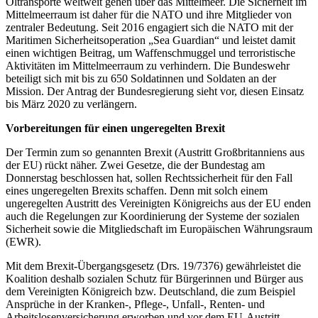
Öltransporte weltweit gehen über das Mittelmeer. Die Sicherheit im
Mittelmeerraum ist daher für die NATO und ihre Mitglieder von
zentraler Bedeutung. Seit 2016 engagiert sich die NATO mit der
Maritimen Sicherheitsoperation „Sea Guardian“ und leistet damit
einen wichtigen Beitrag, um Waffenschmuggel und terroristische
Aktivitäten im Mittelmeerraum zu verhindern. Die Bundeswehr
beteiligt sich mit bis zu 650 Soldatinnen und Soldaten an der
Mission. Der Antrag der Bundesregierung sieht vor, diesen Einsatz
bis März 2020 zu verlängern.
Vorbereitungen für einen ungeregelten Brexit
Der Termin zum so genannten Brexit (Austritt Großbritanniens aus
der EU) rückt näher. Zwei Gesetze, die der Bundestag am
Donnerstag beschlossen hat, sollen Rechtssicherheit für den Fall
eines ungeregelten Brexits schaffen. Denn mit solch einem
ungeregelten Austritt des Vereinigten Königreichs aus der EU enden
auch die Regelungen zur Koordinierung der Systeme der sozialen
Sicherheit sowie die Mitgliedschaft im Europäischen Währungsraum
(EWR).
Mit dem Brexit-Übergangsgesetz (Drs. 19/7376) gewährleistet die
Koalition deshalb sozialen Schutz für Bürgerinnen und Bürger aus
dem Vereinigten Königreich bzw. Deutschland, die zum Beispiel
Ansprüche in der Kranken-, Pflege-, Unfall-, Renten- und
Arbeitslosenversicherung erworben und vor dem EU-Austritt