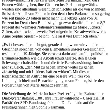
Frauenwahlrechts ist es zwar eine Selbstverständlichkeit, dass
Frauen wählen gehen, ihre Chancen ins Parlament gewählt zu
werden sind allerdings wesentlich schlechter als die von Männern.
So ist der Anteil von Frauen in den deutschen Parlamenten so gering
wie seit knapp 20 Jahren nicht mehr. Die jetzige Zahl von 31
Prozent im Deutschen Bundestag liegt zwar deutlich über den 8,7
Prozent der Weimarer Nationalversammlung zu Marie Juchacz‘
Zeiten, aber – wie die zweite Preisträgerin im Kreativwettbewerbs
Anne Sophie Spieler – betont: „Sie lässt viel Luft nach oben.“
„Es ist besser, aber nicht gut, gerade dann, wenn wir von der
Gleichheit sprechen, von dem Elementaren unserer Gesellschaft“,
resümiert die 19-Jährige. Sie verweist darin auch auf die politischen
Errungenschaften wie die Arbeitsschutzgesetze, den legalen
Schwangerschaftsabbruch und die freie Berufsausübung, fordert
aber zugleich, „den Mut zu haben, immer weiter zu gehen,
zielstrebig und mit Leidenschaft zu wirken“. Mit diesem
leidenschaftlichen Aufruf für eine bessere Welt, frei von
Lohnungleichheit und Benachteiligungen von Frauen, ist sie den
Forderungen von Marie Juchacz sehr nah.
Die Verleihung des Marie-Juchacz-Preis erfolgte im Rahmen der
Dialogveranstaltung ‚100 Jahre Frauenwahlrecht – Unser Ziel ist
Parität‘ der SPD-Bundestagsfraktion. Die Laudatio auf die
Preisträgerinnen hielt Sophie Passmann.