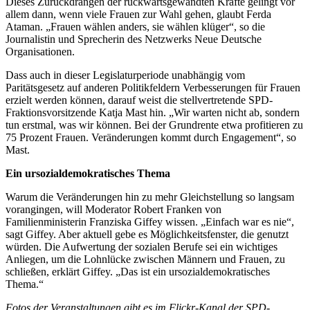
Dieses Zurückdrängen der rückwärtsgewandten Kräfte gelingt vor
allem dann, wenn viele Frauen zur Wahl gehen, glaubt Ferda
Ataman. „Frauen wählen anders, sie wählen klüger“, so die
Journalistin und Sprecherin des Netzwerks Neue Deutsche
Organisationen.
Dass auch in dieser Legislaturperiode unabhängig vom
Paritätsgesetz auf anderen Politikfeldern Verbesserungen für Frauen
erzielt werden können, darauf weist die stellvertretende SPD-
Fraktionsvorsitzende Katja Mast hin. „Wir warten nicht ab, sondern
tun erstmal, was wir können. Bei der Grundrente etwa profitieren zu
75 Prozent Frauen. Veränderungen kommt durch Engagement“, so
Mast.
Ein ursozialdemokratisches Thema
Warum die Veränderungen hin zu mehr Gleichstellung so langsam
vorangingen, will Moderator Robert Franken von
Familienministerin Franziska Giffey wissen. „Einfach war es nie“,
sagt Giffey. Aber aktuell gebe es Möglichkeitsfenster, die genutzt
würden. Die Aufwertung der sozialen Berufe sei ein wichtiges
Anliegen, um die Lohnlücke zwischen Männern und Frauen, zu
schließen, erklärt Giffey. „Das ist ein ursozialdemokratisches
Thema.“
Fotos der Veranstaltungen gibt es im Flickr-Kanal der SPD-