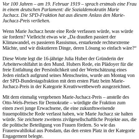
Vor 100 Jahren – am 19. Februar 1919 – sprach erstmals eine Frau
in einem deutschen Parlament: die Sozialdemokratin Marie
Juchacz. Die SPD-Fraktion hat aus diesem Anlass den Marie-
Juchacz-Preis verliehen.
Wenn Marie Juchacz heute eine Rede verfassen würde, was würde
sie fordern? Vielleicht etwas wie „Da draußen passiert der
Klimawandel, es passieren Rassismus, erstarkende rechtsextreme
Mächte, und wir diskutieren Dinge, deren Lösung so einfach wäre?“
Diese Worte legt die 16-jährige Julia Huber der Gründerin der
Arbeiterwohlfahrt in den Mund. Hubers Rede, ein Plädoyer für die
freie Entfaltung der Persönlichkeit und der Wertschätzung eines
Jeden einfach aufgrund seines Menschseins, wurde am Montag von
der SPD-Bundestagsfraktion mit dem ersten Platz beim Marie-
Juchacz-Preis in der Kategorie Kreativwettbewerb ausgezeichnet.
Mit dem einmalig vergebenen Marie-Juchacz-Preis – anstelle des
Otto-Wels-Preises für Demokratie – würdigte die Fraktion zum
einen zwei junge Erwachsene, die eine zukunftsweisende
frauenpolitische Rede verfasst haben, wie Marie Juchacz sie halten
würde. Sie zeichnete zweitens zivilgesellschaftliche Projekte aus, die
die politische Beteiligung von Frauen fördern. So wie das
Frauenwahllokal aus Potsdam, das den ersten Platz in der Kategorie
Engagement belegte.