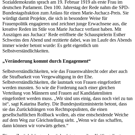
Sozialdemokratin sprach am 19. Februar 1919 als erste Frau im
deutschen Parlament. Den 100. Jahrestag der Rede nahm die SPD-
Bundestagsfraktion zum Anlass für einen Marie-Juchacz-Preis. Sie
würdigt damit Projekte, die sich in besondere Weise für
Frauenpolitik engagieren und zeichnet junge Erwachsene aus, die
kreative Reden im Stile von Marie Juchacz verfasst haben. Mit
Auszügen aus Juchacz‘ Rede eröffnete die Schauspielerin Esther
Schweins den Abend und rezitierte dabei, was im Laufe des Abends
immer wieder betont wurde: Es geht eigentlich um
Selbstverständlichkeiten.
„Veränderung kommt durch Engagement“
Selbstverständlichkeiten, wie das Frauenwahlrecht oder aber auch
die Strafbarkeit von Vergewaltigung in der Ehe.
Selbstverständlichkeiten, die lautstark von Frauen eingefordert
werden mussten. So wie die Forderung nach einer gleichen
Verteilung von Männern und Frauen auf Kandidatenlisten
eingefordert werden muss. „Wir sind uns einig, dass noch viel zu tun
ist“, sagt Katarina Barley. Die Bundesjustizministerin betont, dass
sie das Zurückdrängen von Rechtspopulisten, die einen
gesellschaftlichen Rollback wollen, als eine entscheidende Weiche
auf dem Weg zur Gleichstellung sieht. „Wenn wir das schaffen,
dann können wir vorwärts gehen.“