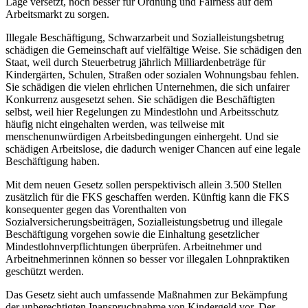
Lage versetzt, noch besser für Ordnung und Fairness auf dem
Arbeitsmarkt zu sorgen.
Illegale Beschäftigung, Schwarzarbeit und Sozialleistungsbetrug
schädigen die Gemeinschaft auf vielfältige Weise. Sie schädigen den
Staat, weil durch Steuerbetrug jährlich Milliardenbeträge für
Kindergärten, Schulen, Straßen oder sozialen Wohnungsbau fehlen.
Sie schädigen die vielen ehrlichen Unternehmen, die sich unfairer
Konkurrenz ausgesetzt sehen. Sie schädigen die Beschäftigten
selbst, weil hier Regelungen zu Mindestlohn und Arbeitsschutz
häufig nicht eingehalten werden, was teilweise mit
menschenunwürdigen Arbeitsbedingungen einhergeht. Und sie
schädigen Arbeitslose, die dadurch weniger Chancen auf eine legale
Beschäftigung haben.
Mit dem neuen Gesetz sollen perspektivisch allein 3.500 Stellen
zusätzlich für die FKS geschaffen werden. Künftig kann die FKS
konsequenter gegen das Vorenthalten von
Sozialversicherungsbeiträgen, Sozialleistungsbetrug und illegale
Beschäftigung vorgehen sowie die Einhaltung gesetzlicher
Mindestlohnverpflichtungen überprüfen. Arbeitnehmer und
Arbeitnehmerinnen können so besser vor illegalen Lohnpraktiken
geschützt werden.
Das Gesetz sieht auch umfassende Maßnahmen zur Bekämpfung
der unberechtigten Inanspruchnahme von Kindergeld vor. Der