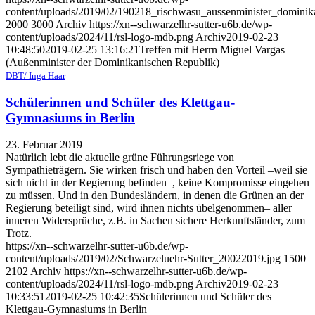
content/uploads/2019/02/190218_rischwasu_aussenminister_dominik
2000
3000
Archiv
https://xn--schwarzelhr-sutter-u6b.de/wp-
content/uploads/2024/11/rsl-logo-mdb.png
Archiv
2019-02-23
10:48:50
2019-02-25 13:16:21
Treffen mit Herrn Miguel Vargas
(Außenminister der Dominikanischen Republik)
DBT/ Inga Haar
Schülerinnen und Schüler des Klettgau-
Gymnasiums in Berlin
23. Februar 2019
Natürlich lebt die aktuelle grüne Führungsriege von
Sympathieträgern. Sie wirken frisch und haben den Vorteil –weil sie
sich nicht in der Regierung befinden–, keine Kompromisse eingehen
zu müssen. Und in den Bundesländern, in denen die Grünen an der
Regierung beteiligt sind, wird ihnen nichts übelgenommen– aller
inneren Widersprüche, z.B. in Sachen sichere Herkunftsländer, zum
Trotz.
https://xn--schwarzelhr-sutter-u6b.de/wp-
content/uploads/2019/02/Schwarzeluehr-Sutter_20022019.jpg
1500
2102
Archiv
https://xn--schwarzelhr-sutter-u6b.de/wp-
content/uploads/2024/11/rsl-logo-mdb.png
Archiv
2019-02-23
10:33:51
2019-02-25 10:42:35
Schülerinnen und Schüler des
Klettgau-Gymnasiums in Berlin