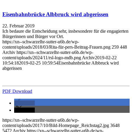
Eisenbahnbrücke Albbruck wird abgerissen
22. Februar 2019
Ich bedaure die Entscheidung sehr, insbesondere für die engagierten
Bürgerinnen und Bürger vor Ort.
https://xn--schwarzelhr-sutter-u6b.de/wp-
content/uploads/2018/03/Rita-für-pers-Beitrag-Frauen.png
259
448
Archiv
https://xn--schwarzelhr-sutter-u6b.de/wp-
content/uploads/2024/11/rsl-logo-mdb.png
Archiv
2019-02-22
10:54:18
2019-02-25 10:59:54
Eisenbahnbrücke Albbruck wird
abgerissen
PDF Download
teilen
teilen
https://xn--schwarzelhr-sutter-u6b.de/wp-
content/uploads/2017/10/Bild-Homepage_Reichstag2.jpg
3648
5472
Archiv
https://xn--schwarzelhr-sutter-u6b.de/wp-