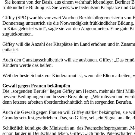
| Sie kommt von der Basis, aus einem wahrhaft lebendigen Berliner B
frühkindliche Bildung ist. Sie weiß, wie bedeutsam Kitaplätze und G
Giffey (SPD) war bis vor zwei Wochen Bezirksbürgermeisterin von Be
Donnerstag unterstrich sie die Notwendigkeit frühkindlicher Bildung.
in Kitas geleistet wird“, sagte sie vor den Abgeordneten. Eine gute
zugutekommen.
Giffey will die Anzahl der Kitaplätze im Land erhöhen und in Zusam
entlastet.
Auch den Ganztagsschulbetrieb will sie ausbauen. Giffey: „Das erm
Kindern werde das helfen.
Weil der beste Schutz vor Kinderarmut ist, wenn die Eltern arbeiten, 
Gewalt gegen Frauen bekämpfen
Die „sorgenden Berufe“ liegen Giffey am Herzen, mehr als fünf Mill
bessere Bedingungen und bessere Bezahlung. „Wir müssen und werden 
denn letztere arbeiten überdurchschnittlich oft in sorgenden Berufen.
Auch die Gewalt gegen Frauen will Giffey stärker bekämpfen, sie wil
Grundgesetz festgeschrieben. Das, so Giffey, sei „ein Signal an alle, 
Schließlich kündigte die Ministerin an, das Patenschaftsprogramm ‚M
schon länger in Deutschland leben. Giffey: „Ich finde, Patenschafte