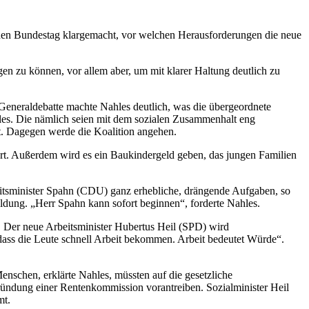
chen Bundestag klargemacht, vor welchen Herausforderungen die neue
en zu können, vor allem aber, um mit klarer Haltung deutlich zu
eneraldebatte machte Nahles deutlich, was die übergeordnete
hles. Die nämlich seien mit dem sozialen Zusammenhalt eng
t. Dagegen werde die Koalition angehen.
ert. Außerdem wird es ein Baukindergeld geben, das jungen Familien
eitsminister Spahn (CDU) ganz erhebliche, drängende Aufgaben, so
ildung. „Herr Spahn kann sofort beginnen“, forderte Nahles.
h. Der neue Arbeitsminister Hubertus Heil (SPD) wird
, dass die Leute schnell Arbeit bekommen. Arbeit bedeutet Würde“.
enschen, erklärte Nahles, müssten auf die gesetzliche
Gründung einer Rentenkommission vorantreiben. Sozialminister Heil
mt.