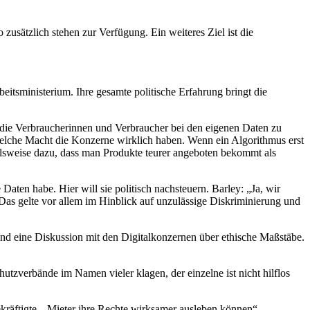
usätzlich stehen zur Verfügung. Ein weiteres Ziel ist die
eitsministerium. Ihre gesamte politische Erfahrung bringt die
die Verbraucherinnen und Verbraucher bei den eigenen Daten zu
 welche Macht die Konzerne wirklich haben. Wenn ein Algorithmus erst
pielsweise dazu, dass man Produkte teurer angeboten bekommt als
Daten habe. Hier will sie politisch nachsteuern. Barley: „Ja, wir
as gelte vor allem im Hinblick auf unzulässige Diskriminierung und
d eine Diskussion mit den Digitalkonzernen über ethische Maßstäbe.
tzverbände im Namen vieler klagen, der einzelne ist nicht hilflos
kräftigte, „Mieter ihre Rechte wirksamer ausleben können“.