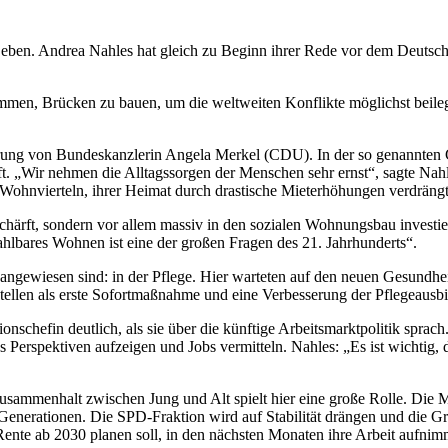
r Leben. Andrea Nahles hat gleich zu Beginn ihrer Rede vor dem Deuts
ommen, Brücken zu bauen, um die weltweiten Konflikte möglichst beileg
rung von Bundeskanzlerin Angela Merkel (CDU). In der so genannten G
ft. „Wir nehmen die Alltagssorgen der Menschen sehr ernst“, sagte Na
Wohnvierteln, ihrer Heimat durch drastische Mieterhöhungen verdräng
chärft, sondern vor allem massiv in den sozialen Wohnungsbau investi
hlbares Wohnen ist eine der großen Fragen des 21. Jahrhunderts“.
angewiesen sind: in der Pflege. Hier warteten auf den neuen Gesundh
Stellen als erste Sofortmaßnahme und eine Verbesserung der Pflegeausb
nschefin deutlich, als sie über die künftige Arbeitsmarktpolitik sprac
es Perspektiven aufzeigen und Jobs vermitteln. Nahles: „Es ist wichtig
Zusammenhalt zwischen Jung und Alt spielt hier eine große Rolle. Die M
 Generationen. Die SPD-Fraktion wird auf Stabilität drängen und die 
Rente ab 2030 planen soll, in den nächsten Monaten ihre Arbeit aufnim