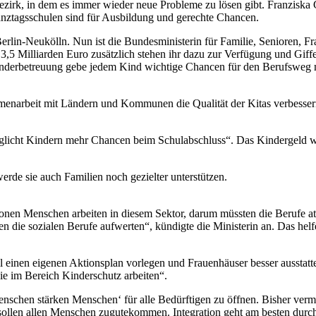
ezirk, in dem es immer wieder neue Probleme zu lösen gibt. Franziska 
anztagsschulen sind für Ausbildung und gerechte Chancen.
rlin-Neukölln. Nun ist die Bundesministerin für Familie, Senioren, F
 3,5 Milliarden Euro zusätzlich stehen ihr dazu zur Verfügung und Gif
 Kinderbetreuung gebe jedem Kind wichtige Chancen für den Berufsweg 
menarbeit mit Ländern und Kommunen die Qualität der Kitas verbesser
öglicht Kindern mehr Chancen beim Schulabschluss“. Das Kindergeld w
werde sie auch Familien noch gezielter unterstützen.
ionen Menschen arbeiten in diesem Sektor, darum müssten die Berufe a
die sozialen Berufe aufwerten“, kündigte die Ministerin an. Das helf
l einen eigenen Aktionsplan vorlegen und Frauenhäuser besser ausstat
die im Bereich Kinderschutz arbeiten“.
enschen stärken Menschen‘ für alle Bedürftigen zu öffnen. Bisher verm
n sollen allen Menschen zugutekommen. Integration geht am besten durc