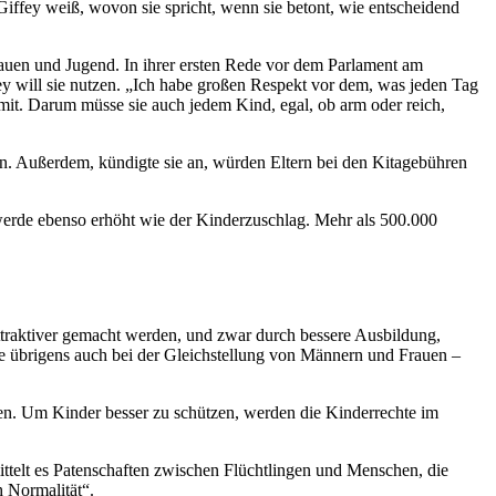
Giffey weiß, wovon sie spricht, wenn sie betont, wie entscheidend
rauen und Jugend. In ihrer ersten Rede vor dem Parlament am
fey will sie nutzen. „Ich habe großen Respekt vor dem, was jeden Tag
mit. Darum müsse sie auch jedem Kind, egal, ob arm oder reich,
n. Außerdem, kündigte sie an, würden Eltern bei den Kitagebühren
erde ebenso erhöht wie der Kinderzuschlag. Mehr als 500.000
ttraktiver gemacht werden, und zwar durch bessere Ausbildung,
e übrigens auch bei der Gleichstellung von Männern und Frauen –
ten. Um Kinder besser zu schützen, werden die Kinderrechte im
ittelt es Patenschaften zwischen Flüchtlingen und Menschen, die
h Normalität“.