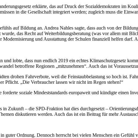
nderungsgesetz erklärte, das auf Druck der Sozialdemokraten im Koaliti
müssen in die Gesellschaft integriert werden; zugleich muss die Einwan
ls auf Bildung an. Andrea Nahles sagte, dass auch von der Bildungspo
t wurde, das Recht auf Weiterbildungsberatung (was vor allem mit Blick
 Modernisierung und Ausstattung der Schulen finanziell helfen darf.
in und lobte, dass nun endlich 2019 ein echtes Klimaschutzgesetz komm
wandel betroffene Regionen „mitzunehmen“. Auch das ist Voraussetz
en drohen Fahrverbote, weil die Feinstaubbelastung so hoch ist. Fahr
er Pflicht. „Die Verbraucher lassen wir nicht im Regen stehen!“
 forderte soziale Mindeststandards europaweit und kündigte einen Inve
es in Zukunft – die SPD-Fraktion hat dies durchgesetzt – Orientierung
 Themen diskutieren werden. Auch das ist ein Beitrag für mehr Austau
nd in guter Ordnung. Dennoch herrscht bei vielen Menschen ein Gefühl v