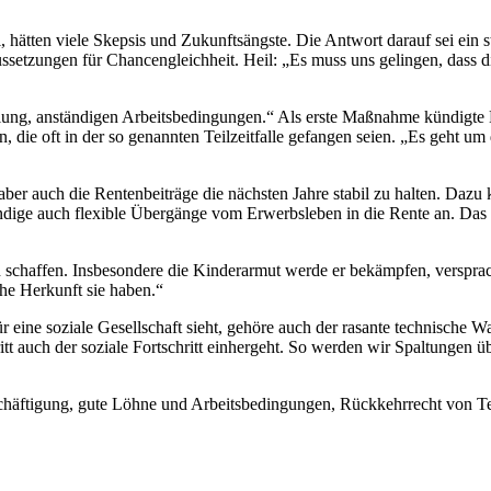
ätten viele Skepsis und Zukunftsängste. Die Antwort darauf sei ein star
ssetzungen für Chancengleichheit. Heil: „Es muss uns gelingen, dass d
lung, anständigen Arbeitsbedingungen.“ Als erste Maßnahme kündigte Hei
en, die oft in der so genannten Teilzeitfalle gefangen seien. „Es geh
 aber auch die Rentenbeiträge die nächsten Jahre stabil zu halten. Da
ündige auch flexible Übergänge vom Erwerbsleben in die Rente an. Das Z
 schaffen. Insbesondere die Kinderarmut werde er bekämpfen, versprach
he Herkunft sie haben.“
ür eine soziale Gesellschaft sieht, gehöre auch der rasante technisch
tt auch der soziale Fortschritt einhergeht. So werden wir Spaltungen 
chäftigung, gute Löhne und Arbeitsbedingungen, Rückkehrrecht von Teil