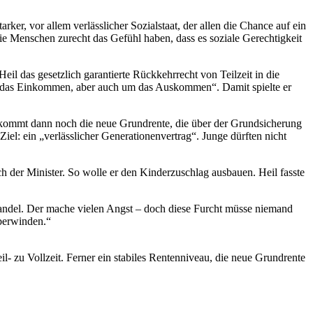
ker, vor allem verlässlicher Sozialstaat, der allen die Chance auf ein
ie Menschen zurecht das Gefühl haben, dass es soziale Gerechtigkeit
l das gesetzlich garantierte Rückkehrrecht von Teilzeit in die
t um das Einkommen, aber auch um das Auskommen“. Damit spielte er
zu kommt dann noch die neue Grundrente, die über der Grundsicherung
iel: ein „verlässlicher Generationenvertrag“. Junge dürften nicht
 der Minister. So wolle er den Kinderzuschlag ausbauen. Heil fasste
e Wandel. Der mache vielen Angst – doch diese Furcht müsse niemand
überwinden.“
- zu Vollzeit. Ferner ein stabiles Rentenniveau, die neue Grundrente