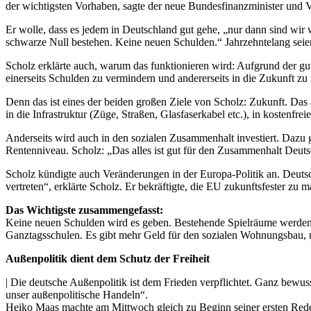
der wichtigsten Vorhaben, sagte der neue Bundesfinanzminister und
Er wolle, dass es jedem in Deutschland gut gehe, „nur dann sind wir 
schwarze Null bestehen. Keine neuen Schulden.“ Jahrzehntelang se
Scholz erklärte auch, warum das funktionieren wird: Aufgrund der gut
einerseits Schulden zu vermindern und andererseits in die Zukunft zu 
Denn das ist eines der beiden großen Ziele von Scholz: Zukunft. Das
in die Infrastruktur (Züge, Straßen, Glasfaserkabel etc.), in kostenfre
Anderseits wird auch in den sozialen Zusammenhalt investiert. Dazu
Rentenniveau. Scholz: „Das alles ist gut für den Zusammenhalt Deuts
Scholz kündigte auch Veränderungen in der Europa-Politik an. Deutsch
vertreten“, erklärte Scholz. Er bekräftigte, die EU zukunftsfester zu 
Das Wichtigste zusammengefasst:
Keine neuen Schulden wird es geben. Bestehende Spielräume werden aber
Ganztagsschulen. Es gibt mehr Geld für den sozialen Wohnungsbau, m
Außenpolitik dient dem Schutz der Freiheit
| Die deutsche Außenpolitik ist dem Frieden verpflichtet. Ganz bewus
unser außenpolitische Handeln“.
Heiko Maas machte am Mittwoch gleich zu Beginn seiner ersten Rede 