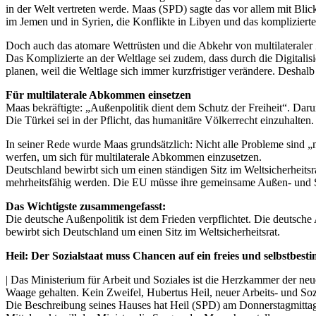
in der Welt vertreten werde. Maas (SPD) sagte das vor allem mit Blick
im Jemen und in Syrien, die Konflikte in Libyen und das komplizierte 
Doch auch das atomare Wettrüsten und die Abkehr von multilaterale
Das Komplizierte an der Weltlage sei zudem, dass durch die Digitali
planen, weil die Weltlage sich immer kurzfristiger verändere. Deshalb 
Für multilaterale Abkommen einsetzen
Maas bekräftigte: „Außenpolitik dient dem Schutz der Freiheit“. Daru
Die Türkei sei in der Pflicht, das humanitäre Völkerrecht einzuhalte
In seiner Rede wurde Maas grundsätzlich: Nicht alle Probleme sind 
werfen, um sich für multilaterale Abkommen einzusetzen.
Deutschland bewirbt sich um einen ständigen Sitz im Weltsicherheits
mehrheitsfähig werden. Die EU müsse ihre gemeinsame Außen- und Sic
Das Wichtigste zusammengefasst:
Die deutsche Außenpolitik ist dem Frieden verpflichtet. Die deutsche
bewirbt sich Deutschland um einen Sitz im Weltsicherheitsrat.
Heil: Der Sozialstaat muss Chancen auf ein freies und selbstbes
| Das Ministerium für Arbeit und Soziales ist die Herzkammer der neu
Waage gehalten. Kein Zweifel, Hubertus Heil, neuer Arbeits- und Sozi
Die Beschreibung seines Hauses hat Heil (SPD) am Donnerstagmittag i