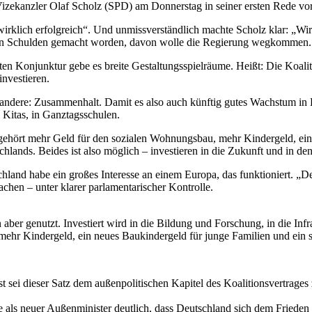
 Vizekanzler Olaf Scholz (SPD) am Donnerstag in seiner ersten Rede v
wirklich erfolgreich“. Und unmissverständlich machte Scholz klar: „Wir 
ien Schulden gemacht worden, davon wolle die Regierung wegkommen. 
en Konjunktur gebe es breite Gestaltungsspielräume. Heißt: Die Koalit
investieren.
 andere: Zusammenhalt. Damit es also auch künftig gutes Wachstum in D
ie Kitas, in Ganztagsschulen.
 gehört mehr Geld für den sozialen Wohnungsbau, mehr Kindergeld, ein 
chlands. Beides ist also möglich – investieren in die Zukunft und in d
land habe ein großes Interesse an einem Europa, das funktioniert. „De
machen – unter klarer parlamentarischer Kontrolle.
 genutzt. Investiert wird in die Bildung und Forschung, in die Infrast
ehr Kindergeld, ein neues Baukindergeld für junge Familien und ein s
st sei dieser Satz dem außenpolitischen Kapitel des Koalitionsvertrages
als neuer Außenminister deutlich, dass Deutschland sich dem Frieden 