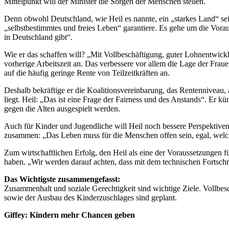
Mittelpunkt will der Minister die Sorgen der Menschen stellen.
Denn obwohl Deutschland, wie Heil es nannte, ein „starkes Land“ sei, h
„selbstbestimmtes und freies Leben“ garantiere. Es gehe um die Vorau
in Deutschland gibt“.
Wie er das schaffen will? „Mit Vollbeschäftigung, guter Lohnentwick
vorherige Arbeitszeit an. Das verbessere vor allem die Lage der Frau
auf die häufig geringe Rente von Teilzeitkräften an.
Deshalb bekräftige er die Koalitionsvereinbarung, das Rentenniveau,
liegt. Heil: „Das ist eine Frage der Fairness und des Anstands“. Er k
gegen die Alten ausgespielt werden.
Auch für Kinder und Jugendliche will Heil noch bessere Perspektiven
zusammen: „Das Leben muss für die Menschen offen sein, egal, welc
Zum wirtschaftlichen Erfolg, den Heil als eine der Voraussetzungen f
haben. „Wir werden darauf achten, dass mit dem technischen Fortschri
Das Wichtigste zusammengefasst:
Zusammenhalt und soziale Gerechtigkeit sind wichtige Ziele. Vollbes
sowie der Ausbau des Kinderzuschlages sind geplant.
Giffey: Kindern mehr Chancen geben