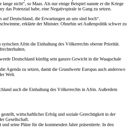
 lange nicht“, so Maas. Als nur einige Beispiel nannte er die Kriege
ry das Potenzial habe, eine Negativspirale in Gang zu setzen.
 auf Deutschland, die Erwartungen an uns sind hoch“.
rschwimme, erklärte der Minister. Ohnehin sei Außenpolitik schwer zu
yrischen Afrin die Einhaltung des Völkerrechts oberste Priorität.
rechterhalten.
m werde Deutschland künftig sein ganzes Gewicht in die Waagschale
auf die Agenda zu setzen, damit die Grundwerte Europas auch anderswo
er Welt.
tschland auch die Einhaltung des Völkerrechts in Afrin. Außerdem
tellt, wirtschaftlicher Erfolg und soziale Gerechtigkeit in der
er Gesellschaft.
 und seine Pläne für die kommenden Jahre präsentierte. In den