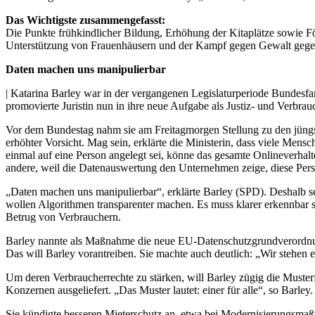
Das Wichtigste zusammengefasst:
Die Punkte frühkindlicher Bildung, Erhöhung der Kitaplätze sowie För
Unterstützung von Frauenhäusern und der Kampf gegen Gewalt gege
Daten machen uns manipulierbar
| Katarina Barley war in der vergangenen Legislaturperiode Bundesfam
promovierte Juristin nun in ihre neue Aufgabe als Justiz- und Verbrau
Vor dem Bundestag nahm sie am Freitagmorgen Stellung zu den jüng
erhöhter Vorsicht. Mag sein, erklärte die Ministerin, dass viele Me
einmal auf eine Person angelegt sei, könne das gesamte Onlineverhalt
andere, weil die Datenauswertung den Unternehmen zeige, diese Perso
„Daten machen uns manipulierbar“, erklärte Barley (SPD). Deshalb sei e
wollen Algorithmen transparenter machen. Es muss klarer erkennbar
Betrug von Verbrauchern.
Barley nannte als Maßnahme die neue EU-Datenschutzgrundverordnung
Das will Barley vorantreiben. Sie machte auch deutlich: „Wir stehen 
Um deren Verbraucherrechte zu stärken, will Barley zügig die Musterf
Konzernen ausgeliefert. „Das Muster lautet: einer für alle“, so Barley.
Sie kündigte besseren Mieterschutz an, etwa bei Modernisierungsmaß