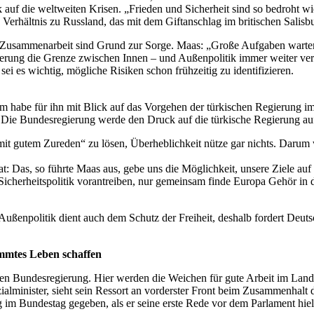
 auf die weltweiten Krisen. „Frieden und Sicherheit sind so bedroht wie
Verhältnis zu Russland, das mit dem Giftanschlag im britischen Salisbu
r Zusammenarbeit sind Grund zur Sorge. Maas: „Große Aufgaben warten
sierung die Grenze zwischen Innen – und Außenpolitik immer weiter ve
sei es wichtig, mögliche Risiken schon frühzeitig zu identifizieren.
m habe für ihn mit Blick auf das Vorgehen der türkischen Regierung im s
n. Die Bundesregierung werde den Druck auf die türkische Regierung auf
„mit gutem Zureden“ zu lösen, Überheblichkeit nütze gar nichts. Daru
rat: Das, so führte Maas aus, gebe uns die Möglichkeit, unsere Ziele 
herheitspolitik vorantreiben, nur gemeinsam finde Europa Gehör in d
 Außenpolitik dient auch dem Schutz der Freiheit, deshalb fordert Deu
timmtes Leben schaffen
en Bundesregierung. Hier werden die Weichen für gute Arbeit im Land ges
alminister, sieht sein Ressort an vorderster Front beim Zusammenhalt d
m Bundestag gegeben, als er seine erste Rede vor dem Parlament hielt