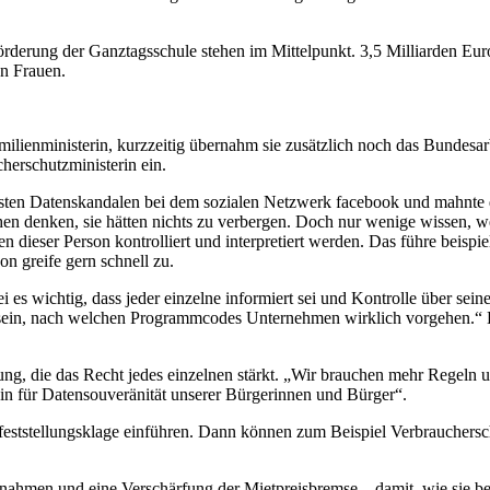
derung der Ganztagsschule stehen im Mittelpunkt. 3,5 Milliarden Euro z
n Frauen.
ilienministerin, kurzzeitig übernahm sie zusätzlich noch das Bundesarb
cherschutzministerin ein.
sten Datenskandalen bei dem sozialen Netzwerk facebook und mahnte 
nschen denken, sie hätten nichts zu verbergen. Doch nur wenige wissen,
en dieser Person kontrolliert und interpretiert werden. Das führe beis
n greife gern schnell zu.
s wichtig, dass jeder einzelne informiert sei und Kontrolle über seine 
 sein, nach welchen Programmcodes Unternehmen wirklich vorgehen.“ D
, die das Recht jedes einzelnen stärkt. „Wir brauchen mehr Regeln un
ein für Datensouveränität unserer Bürgerinnen und Bürger“.
eststellungsklage einführen. Dann können zum Beispiel Verbraucherschu
nahmen und eine Verschärfung der Mietpreisbremse – damit, wie sie be