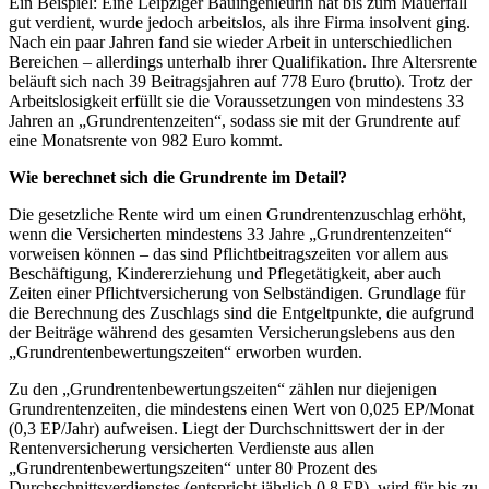
Ein Beispiel: Eine Leipziger Bauingenieurin hat bis zum Mauerfall
gut verdient, wurde jedoch arbeitslos, als ihre Firma insolvent ging.
Nach ein paar Jahren fand sie wieder Arbeit in unterschiedlichen
Bereichen – allerdings unterhalb ihrer Qualifikation. Ihre Altersrente
beläuft sich nach 39 Beitragsjahren auf 778 Euro (brutto). Trotz der
Arbeitslosigkeit erfüllt sie die Voraussetzungen von mindestens 33
Jahren an „Grundrentenzeiten“, sodass sie mit der Grundrente auf
eine Monatsrente von 982 Euro kommt.
Wie berechnet sich die Grundrente im Detail?
Die gesetzliche Rente wird um einen Grundrentenzuschlag erhöht,
wenn die Versicherten mindestens 33 Jahre „Grundrentenzeiten“
vorweisen können – das sind Pflichtbeitragszeiten vor allem aus
Beschäftigung, Kindererziehung und Pflegetätigkeit, aber auch
Zeiten einer Pflichtversicherung von Selbständigen. Grundlage für
die Berechnung des Zuschlags sind die Entgeltpunkte, die aufgrund
der Beiträge während des gesamten Versicherungslebens aus den
„Grundrentenbewertungszeiten“ erworben wurden.
Zu den „Grundrentenbewertungszeiten“ zählen nur diejenigen
Grundrentenzeiten, die mindestens einen Wert von 0,025 EP/Monat
(0,3 EP/Jahr) aufweisen. Liegt der Durchschnittswert der in der
Rentenversicherung versicherten Verdienste aus allen
„Grundrentenbewertungszeiten“ unter 80 Prozent des
Durchschnittsverdienstes (entspricht jährlich 0,8 EP), wird für bis zu