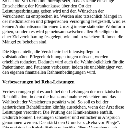
So hat die SPD-Fraktion durchgesetzt, dass es keine einseitige
Entscheidung der Krankenkasse über den Ort der
Leistungserbringung geben wird und den Wünschen der
Versicherten zu entsprechen ist. Werden also tatsächlich Mängel in
der medizinischen und pflegerischen Versorgung festgestellt, wird es
keinen Automatismus für einen Umzug in eine stationäre Wohnform
geben, sondern es wird gemeinsam zwischen allen Beteiligten in
einer Zielvereinbarung festgelegt, wie und in welchem Rahmen die
Mängel zu beheben sind.
Die Eigenanteile, die Versicherte bei Intensivpflege in
vollstationären Pflegeeinrichtungen tragen müssen, werden
erheblich reduziert. Dadurch wird auch die Wahlmöglichkeit für die
Patientinnen und Patienten verbessert, indem sie unabhängiger von
den eigenen finanziellen Rahmenbedingungen wird.
Verbesserungen bei Reha-Leistungen
Verbesserungen gibt es auch bei den Leistungen der medizinischen
Rehabilitation, in dem die Inanspruchnahme erleichtert und das
Wahlrecht der Versicherten gestärkt wird. So soll es bei der
geriatrischen Rehabilitation künftig ausreichen, wenn der Arzt diese
Leistungen verordnet. Die Prüfung der Krankenkasse entfällt.
Dadurch können Leistungen schneller und einfacher in Anspruch
genommen werden. Das stärkt den Grundsatz „Reha vor Pflege“.
Die geriatrische Rehabilitation unterstützt ältere Menschen nach