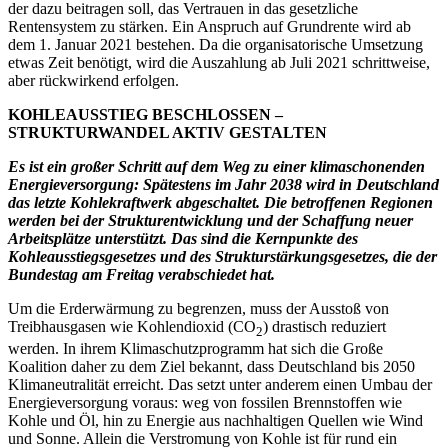
der dazu beitragen soll, das Vertrauen in das gesetzliche
Rentensystem zu stärken. Ein Anspruch auf Grundrente wird ab
dem 1. Januar 2021 bestehen. Da die organisatorische Umsetzung
etwas Zeit benötigt, wird die Auszahlung ab Juli 2021 schrittweise,
aber rückwirkend erfolgen.
KOHLEAUSSTIEG BESCHLOSSEN –
STRUKTURWANDEL AKTIV GESTALTEN
Es ist ein großer Schritt auf dem Weg zu einer klimaschonenden
Energieversorgung: Spätestens im Jahr 2038 wird in Deutschland
das letzte Kohlekraftwerk abgeschaltet. Die betroffenen Regionen
werden bei der Strukturentwicklung und der Schaffung neuer
Arbeitsplätze unterstützt. Das sind die Kernpunkte des
Kohleausstiegsgesetzes und des Strukturstärkungsgesetzes, die der
Bundestag am Freitag verabschiedet hat.
Um die Erderwärmung zu begrenzen, muss der Ausstoß von
Treibhausgasen wie Kohlendioxid (CO
) drastisch reduziert
2
werden. In ihrem Klimaschutzprogramm hat sich die Große
Koalition daher zu dem Ziel bekannt, dass Deutschland bis 2050
Klimaneutralität erreicht. Das setzt unter anderem einen Umbau der
Energieversorgung voraus: weg von fossilen Brennstoffen wie
Kohle und Öl, hin zu Energie aus nachhaltigen Quellen wie Wind
und Sonne. Allein die Verstromung von Kohle ist für rund ein