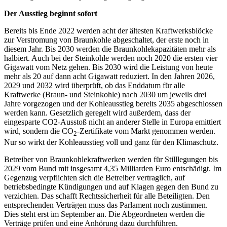
Der Ausstieg beginnt sofort
Bereits bis Ende 2022 werden acht der ältesten Kraftwerksblöcke
zur Verstromung von Braunkohle abgeschaltet, der erste noch in
diesem Jahr. Bis 2030 werden die Braunkohlekapazitäten mehr als
halbiert. Auch bei der Steinkohle werden noch 2020 die ersten vier
Gigawatt vom Netz gehen. Bis 2030 wird die Leistung von heute
mehr als 20 auf dann acht Gigawatt reduziert. In den Jahren 2026,
2029 und 2032 wird überprüft, ob das Enddatum für alle
Kraftwerke (Braun- und Steinkohle) nach 2030 um jeweils drei
Jahre vorgezogen und der Kohleausstieg bereits 2035 abgeschlossen
werden kann. Gesetzlich geregelt wird außerdem, dass der
eingesparte CO2-Ausstoß nicht an anderer Stelle in Europa emittiert
wird, sondern die CO
-Zertifikate vom Markt genommen werden.
2
Nur so wirkt der Kohleausstieg voll und ganz für den Klimaschutz.
Betreiber von Braunkohlekraftwerken werden für Stilllegungen bis
2029 vom Bund mit insgesamt 4,35 Milliarden Euro entschädigt. Im
Gegenzug verpflichten sich die Betreiber vertraglich, auf
betriebsbedingte Kündigungen und auf Klagen gegen den Bund zu
verzichten. Das schafft Rechtssicherheit für alle Beteiligten. Den
entsprechenden Verträgen muss das Parlament noch zustimmen.
Dies steht erst im September an. Die Abgeordneten werden die
Verträge prüfen und eine Anhörung dazu durchführen.