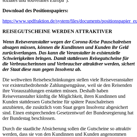
soziales und souveränes Europa“).
Download des Positionspapiers:
https://www.spdfraktion.de/system/files/documents/positionspapier_e
REISEGUTSCHEINE WERDEN ATTRAKTIVER
Wenn Reiseveranstalter wegen der Corona-Krise Pauschalreisen
absagen müssen, können die Kundinnen und Kunden ihr Geld
zurückverlangen. Das kann die Veranstalter in existenzielle
Schwierigkeiten bringen. Damit stattdessen Reisegutscheine für
die Verbraucherinnen und Verbraucher attraktiver werden, sichert
der Staat diese nun gegen Insolvenz ab.
Die weltweiten Reisebeschränkungen stellen viele Reiseveranstalter
vor existenzbedrohende Zahlungsengpässe, weil sie den Reisenden
ihre Vorauszahlungen erstatten müssen. Deshalb haben
Reiseveranstalter künftig die Möglichkeit, ihren Kundinnen und
Kunden stattdessen Gutscheine für spätere Pauschalreisen
anzubieten, die zusätzlich vom Staat gegen Insolvenz abgesichert
sind. Einen entsprechenden Gesetzentwurf der Bundesregierung hat
der Bundestag beschlossen.
Durch die staatliche Absicherung sollen die Gutscheine so attraktiv
werden, dass sie von den Kundinnen und Kunden angenommen