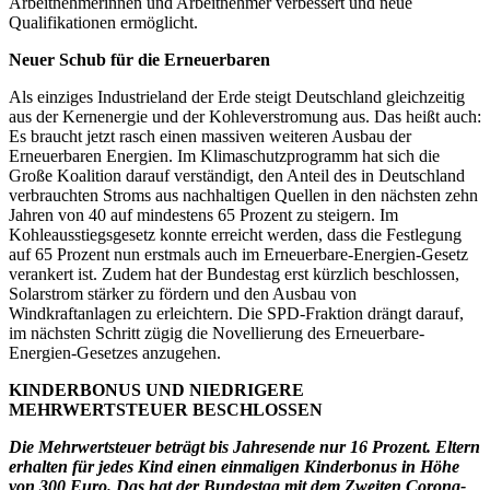
Arbeitnehmerinnen und Arbeitnehmer verbessert und neue
Qualifikationen ermöglicht.
Neuer Schub für die Erneuerbaren
Als einziges Industrieland der Erde steigt Deutschland gleichzeitig
aus der Kernenergie und der Kohleverstromung aus. Das heißt auch:
Es braucht jetzt rasch einen massiven weiteren Ausbau der
Erneuerbaren Energien. Im Klimaschutzprogramm hat sich die
Große Koalition darauf verständigt, den Anteil des in Deutschland
verbrauchten Stroms aus nachhaltigen Quellen in den nächsten zehn
Jahren von 40 auf mindestens 65 Prozent zu steigern. Im
Kohleausstiegsgesetz konnte erreicht werden, dass die Festlegung
auf 65 Prozent nun erstmals auch im Erneuerbare-Energien-Gesetz
verankert ist. Zudem hat der Bundestag erst kürzlich beschlossen,
Solarstrom stärker zu fördern und den Ausbau von
Windkraftanlagen zu erleichtern. Die SPD-Fraktion drängt darauf,
im nächsten Schritt zügig die Novellierung des Erneuerbare-
Energien-Gesetzes anzugehen.
KINDERBONUS UND NIEDRIGERE
MEHRWERTSTEUER BESCHLOSSEN
Die Mehrwertsteuer beträgt bis Jahresende nur 16 Prozent. Eltern
erhalten für jedes Kind einen einmaligen Kinderbonus in Höhe
von 300 Euro. Das hat der Bundestag mit dem Zweiten Corona-