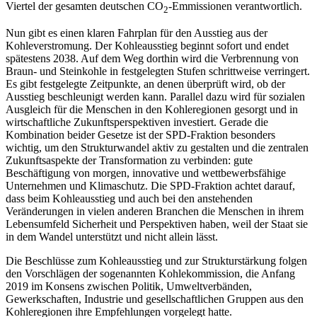
Viertel der gesamten deutschen CO
-Emmissionen verantwortlich.
2
Nun gibt es einen klaren Fahrplan für den Ausstieg aus der
Kohleverstromung. Der Kohleausstieg beginnt sofort und endet
spätestens 2038. Auf dem Weg dorthin wird die Verbrennung von
Braun- und Steinkohle in festgelegten Stufen schrittweise verringert.
Es gibt festgelegte Zeitpunkte, an denen überprüft wird, ob der
Ausstieg beschleunigt werden kann. Parallel dazu wird für sozialen
Ausgleich für die Menschen in den Kohleregionen gesorgt und in
wirtschaftliche Zukunftsperspektiven investiert. Gerade die
Kombination beider Gesetze ist der SPD-Fraktion besonders
wichtig, um den Strukturwandel aktiv zu gestalten und die zentralen
Zukunftsaspekte der Transformation zu verbinden: gute
Beschäftigung von morgen, innovative und wettbewerbsfähige
Unternehmen und Klimaschutz. Die SPD-Fraktion achtet darauf,
dass beim Kohleausstieg und auch bei den anstehenden
Veränderungen in vielen anderen Branchen die Menschen in ihrem
Lebensumfeld Sicherheit und Perspektiven haben, weil der Staat sie
in dem Wandel unterstützt und nicht allein lässt.
Die Beschlüsse zum Kohleausstieg und zur Strukturstärkung folgen
den Vorschlägen der sogenannten Kohlekommission, die Anfang
2019 im Konsens zwischen Politik, Umweltverbänden,
Gewerkschaften, Industrie und gesellschaftlichen Gruppen aus den
Kohleregionen ihre Empfehlungen vorgelegt hatte.