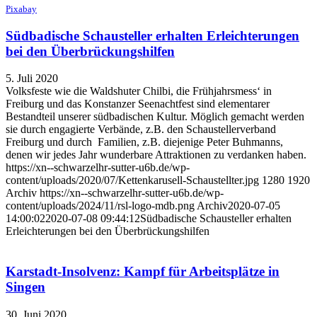
Pixabay
Südbadische Schausteller erhalten Erleichterungen
bei den Überbrückungshilfen
5. Juli 2020
Volksfeste wie die Waldshuter Chilbi, die Frühjahrsmess‘ in
Freiburg und das Konstanzer Seenachtfest sind elementarer
Bestandteil unserer südbadischen Kultur. Möglich gemacht werden
sie durch engagierte Verbände, z.B. den Schaustellerverband
Freiburg und durch Familien, z.B. diejenige Peter Buhmanns,
denen wir jedes Jahr wunderbare Attraktionen zu verdanken haben.
https://xn--schwarzelhr-sutter-u6b.de/wp-
content/uploads/2020/07/Kettenkarusell-Schaustellter.jpg
1280
1920
Archiv
https://xn--schwarzelhr-sutter-u6b.de/wp-
content/uploads/2024/11/rsl-logo-mdb.png
Archiv
2020-07-05
14:00:02
2020-07-08 09:44:12
Südbadische Schausteller erhalten
Erleichterungen bei den Überbrückungshilfen
Karstadt-Insolvenz: Kampf für Arbeitsplätze in
Singen
30. Juni 2020