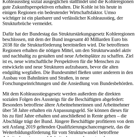
Kohleausstieg sozial ausgeglichen stattfindet und die Kohleregionen
gute Zukunftsperspektiven erhalten. Die Kohle ist bis heute in
einigen Regionen ein bedeutender Wirtschaftsfaktor. Umso
wichtiger ist ein planbarer und verlässlicher Kohleausstieg, der
Strukturbrüche vermeidet.
Dafür hat der Bundestag das Strukturstärkungsgesetz Kohleregionen
beschlossen, mit dem der Bund insgesamt 40 Milliarden Euro bis
2038 für die Strukturförderung bereitstellen wird. Die betroffenen
Regionen erhalten die nötigen Mittel, um den Strukturwandel aktiv
und nachhaltig zu gestalten und neue Arbeitsplätze zu schaffen. Ziel
ist es, neue wirtschaftliche Perspektiven für die Menschen zu
entwickeln und neue Strukturen aufzubauen, bevor die alten
endgültig wegfallen. Die Bundesmittel fließen unter anderem in den
Ausbau von Bahnlinien und Straßen, in neue
Forschungseinrichtungen und die Ansiedlung von Bundesbehörden.
Mit dem Kohleausstiegsgesetz werden außerdem die direkten
sozialen Folgen des Aussteigs für die Beschäftigten abgefedert:
Besonders betroffene ältere Arbeitnehmerinnen und Arbeitnehmer
über 58 Jahre erhalten ein Anpassungsgeld. Sie können dieses für
bis zu fünf Jahre erhalten und anschließend in Rente gehen – die
Abschläge trägt der Bund. Jüngere Beschäftigte profitieren von dem
seit Anfang 2019 geltenden Qualifizierungschancengesetz, das die
Weiterbildungsförderung für vom Strukturwandel betroffene