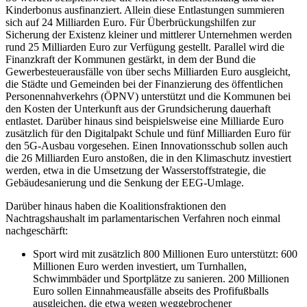
Kinderbonus ausfinanziert. Allein diese Entlastungen summieren
sich auf 24 Milliarden Euro. Für Überbrückungshilfen zur
Sicherung der Existenz kleiner und mittlerer Unternehmen werden
rund 25 Milliarden Euro zur Verfügung gestellt. Parallel wird die
Finanzkraft der Kommunen gestärkt, in dem der Bund die
Gewerbesteuerausfälle von über sechs Milliarden Euro ausgleicht,
die Städte und Gemeinden bei der Finanzierung des öffentlichen
Personennahverkehrs (ÖPNV) unterstützt und die Kommunen bei
den Kosten der Unterkunft aus der Grundsicherung dauerhaft
entlastet. Darüber hinaus sind beispielsweise eine Milliarde Euro
zusätzlich für den Digitalpakt Schule und fünf Milliarden Euro für
den 5G-Ausbau vorgesehen. Einen Innovationsschub sollen auch
die 26 Milliarden Euro anstoßen, die in den Klimaschutz investiert
werden, etwa in die Umsetzung der Wasserstoffstrategie, die
Gebäudesanierung und die Senkung der EEG-Umlage.
Darüber hinaus haben die Koalitionsfraktionen den
Nachtragshaushalt im parlamentarischen Verfahren noch einmal
nachgeschärft:
Sport wird mit zusätzlich 800 Millionen Euro unterstützt: 600
Millionen Euro werden investiert, um Turnhallen,
Schwimmbäder und Sportplätze zu sanieren. 200 Millionen
Euro sollen Einnahmeausfälle abseits des Profifußballs
ausgleichen, die etwa wegen weggebrochener