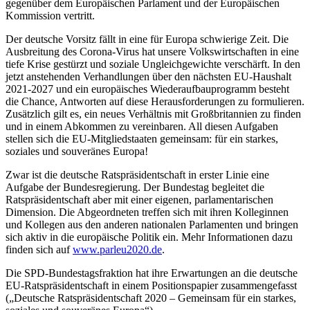
gegenüber dem Europäischen Parlament und der Europäischen
Kommission vertritt.
Der deutsche Vorsitz fällt in eine für Europa schwierige Zeit. Die
Ausbreitung des Corona-Virus hat unsere Volkswirtschaften in eine
tiefe Krise gestürzt und soziale Ungleichgewichte verschärft. In den
jetzt anstehenden Verhandlungen über den nächsten EU-Haushalt
2021-2027 und ein europäisches Wiederaufbauprogramm besteht
die Chance, Antworten auf diese Herausforderungen zu formulieren.
Zusätzlich gilt es, ein neues Verhältnis mit Großbritannien zu finden
und in einem Abkommen zu vereinbaren. All diesen Aufgaben
stellen sich die EU-Mitgliedstaaten gemeinsam: für ein starkes,
soziales und souveränes Europa!
Zwar ist die deutsche Ratspräsidentschaft in erster Linie eine
Aufgabe der Bundesregierung. Der Bundestag begleitet die
Ratspräsidentschaft aber mit einer eigenen, parlamentarischen
Dimension. Die Abgeordneten treffen sich mit ihren Kolleginnen
und Kollegen aus den anderen nationalen Parlamenten und bringen
sich aktiv in die europäische Politik ein. Mehr Informationen dazu
finden sich auf
www.parleu2020.de
.
Die SPD-Bundestagsfraktion hat ihre Erwartungen an die deutsche
EU-Ratspräsidentschaft in einem Positionspapier zusammengefasst
(„Deutsche Ratspräsidentschaft 2020 – Gemeinsam für ein starkes,