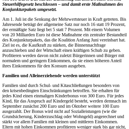
Steuerhilfegesetz beschlossen – und damit erste Maßnahmen des
Konjunkturpakets umgesetzt.
Am 1. Juli ist die Senkung der Mehrwertsteuer in Kraft getreten. Bis
Jahresende beträgt der allgemeine Satz nur noch 16 statt 19 Prozent,
der ermäßigte Satz liegt bei 5 statt 7 Prozent. Mit einem Volumen
von 20 Milliarden Euro ist diese Maßnahme ein zentraler Bestandteil
des Konjunkturpakets, das die Koalition Anfang Juni vereinbart hat.
Ziel ist es, die Kaufkraft zu stärken, die Binnennachfrage
anzuschieben und der Wirtschaft einen kräftigen Schub zu geben.
Profitieren werden davon nicht zuletzt Bürgerinnen und Bürger mit
normalem und geringem Einkommen, da sie einen höheren Anteil
ihres Einkommens für den Konsum ausgeben.
Familien und Alleinerziehende werden unterstützt
Familien sind durch Schul- und Kitaschließungen besonders von
den krisenbedingten Einschränkungen betroffen. Sie erhalten für
jedes Kind einen einmaligen Kinderbonus von 300 Euro. Für jedes
Kind, für das Anspruch auf Kindergeld besteht, werden demnach im
September zunächst 200 Euro und im Oktober weitere 100 Euro
ausgezahlt. Der Bonus wird nicht auf Sozialleistungen (wie die
Grundsicherung, Kinderzuschlag oder Wohngeld) angerechnet und
stärkt vor allem Familien mit kleinen und mittleren Einkommen.
Eltern mit hohen Einkommen profitieren weniger stark bis gar nicht,