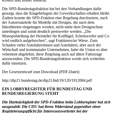
Kosten sind immer moderat.
Die SPD-Bundestagsfraktion hat bei den Verhandlungen dafür
gesorgt, dass die Klagebefugnis der Gewerkschaften erhalten bleibt.
Zudem konnte die SPD-Fraktion eine Regelung durchsetzen, nach
der Autoersatzteile für Modelle mit Designs, die nach dem
Inkrafttreten eingetragen werden, nicht mehr dem Designschutz
unterliegen und somit deutlich preiswerter werden. „Die
Monopolstellung der Hersteller für Kotflügel, Scheinwerfer und Co
wird endlich aufgebrochen“, sagt Fraktionsvize Wiese. Zum
Schaden vieler Autofahrerinnen und Autofahrer, aber auch der
Wirtschaft und kommunaler Unternehmen, habe die Union es aber
vehement abgelehnt, diese Regelung auch auf ältere Fahrzeuge
anzuwenden. Die SPD-Bundestagsfraktion werde sich weiterhin
dafür einsetzen.
Der Gesetzentwurf zum Download (PDF-Datei):
http://dip21.bundestag.de/dip21/btd/19/120/1912084.pdf
EIN LOBBYREGISTER FÜR BUNDESTAG UND
BUNDESREGIERUNG STEHT
Die Hartnäckigkeit der SPD-Fraktion beim Lobbyregister hat sich
ausgezahlt: Die CDU hat ihren Widerstand gegenüber einer
Registrierungspflicht für Interessensvertreter bei der