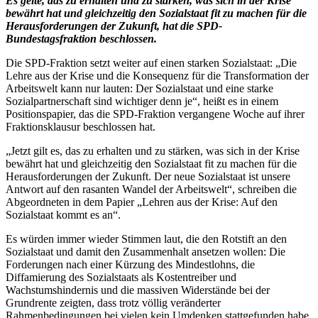
Es gelte, das zu erhalten und zu stärken, was sich in der Krise
bewährt hat und gleichzeitig den Sozialstaat fit zu machen für die
Herausforderungen der Zukunft, hat die SPD-
Bundestagsfraktion beschlossen.
Die SPD-Fraktion setzt weiter auf einen starken Sozialstaat: „Die
Lehre aus der Krise und die Konsequenz für die Transformation der
Arbeitswelt kann nur lauten: Der Sozialstaat und eine starke
Sozialpartnerschaft sind wichtiger denn je“, heißt es in einem
Positionspapier, das die SPD-Fraktion vergangene Woche auf ihrer
Fraktionsklausur beschlossen hat.
„Jetzt gilt es, das zu erhalten und zu stärken, was sich in der Krise
bewährt hat und gleichzeitig den Sozialstaat fit zu machen für die
Herausforderungen der Zukunft. Der neue Sozialstaat ist unsere
Antwort auf den rasanten Wandel der Arbeitswelt“, schreiben die
Abgeordneten in dem Papier „Lehren aus der Krise: Auf den
Sozialstaat kommt es an“.
Es würden immer wieder Stimmen laut, die den Rotstift an den
Sozialstaat und damit den Zusammenhalt ansetzen wollen: Die
Forderungen nach einer Kürzung des Mindestlohns, die
Diffamierung des Sozialstaats als Kostentreiber und
Wachstumshindernis und die massiven Widerstände bei der
Grundrente zeigten, dass trotz völlig veränderter
Rahmenbedingungen bei vielen kein Umdenken stattgefunden habe.