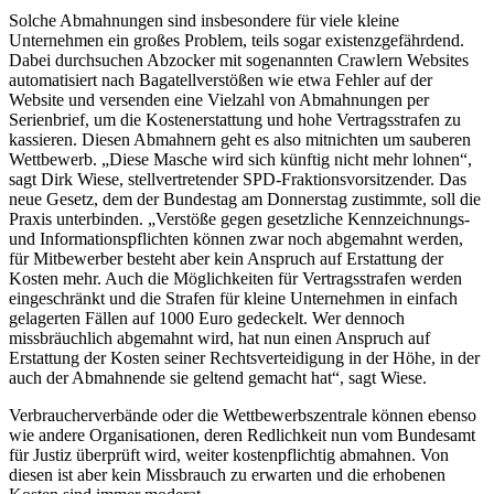
Solche Abmahnungen sind insbesondere für viele kleine
Unternehmen ein großes Problem, teils sogar existenzgefährdend.
Dabei durchsuchen Abzocker mit sogenannten Crawlern Websites
automatisiert nach Bagatellverstößen wie etwa Fehler auf der
Website und versenden eine Vielzahl von Abmahnungen per
Serienbrief, um die Kostenerstattung und hohe Vertragsstrafen zu
kassieren. Diesen Abmahnern geht es also mitnichten um sauberen
Wettbewerb. „Diese Masche wird sich künftig nicht mehr lohnen“,
sagt Dirk Wiese, stellvertretender SPD-Fraktionsvorsitzender. Das
neue Gesetz, dem der Bundestag am Donnerstag zustimmte, soll die
Praxis unterbinden. „Verstöße gegen gesetzliche Kennzeichnungs-
und Informationspflichten können zwar noch abgemahnt werden,
für Mitbewerber besteht aber kein Anspruch auf Erstattung der
Kosten mehr. Auch die Möglichkeiten für Vertragsstrafen werden
eingeschränkt und die Strafen für kleine Unternehmen in einfach
gelagerten Fällen auf 1000 Euro gedeckelt. Wer dennoch
missbräuchlich abgemahnt wird, hat nun einen Anspruch auf
Erstattung der Kosten seiner Rechtsverteidigung in der Höhe, in der
auch der Abmahnende sie geltend gemacht hat“, sagt Wiese.
Verbraucherverbände oder die Wettbewerbszentrale können ebenso
wie andere Organisationen, deren Redlichkeit nun vom Bundesamt
für Justiz überprüft wird, weiter kostenpflichtig abmahnen. Von
diesen ist aber kein Missbrauch zu erwarten und die erhobenen