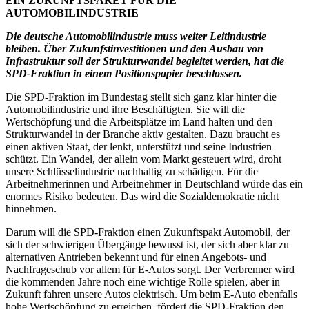
EIN ZUKUNFTSPAKET FÜR DIE
AUTOMOBILINDUSTRIE
Die deutsche Automobilindustrie muss weiter Leitindustrie
bleiben. Über Zukunfstinvestitionen und den Ausbau von
Infrastruktur soll der Strukturwandel begleitet werden, hat die
SPD-Fraktion in einem Positionspapier
beschlossen.
Die SPD-Fraktion im Bundestag stellt sich ganz klar hinter die
Automobilindustrie und ihre Beschäftigten. Sie will die
Wertschöpfung und die Arbeitsplätze im Land halten und den
Strukturwandel in der Branche aktiv gestalten. Dazu braucht es
einen aktiven Staat, der lenkt, unterstützt und seine Industrien
schützt. Ein Wandel, der allein vom Markt gesteuert wird, droht
unsere Schlüsselindustrie nachhaltig zu schädigen. Für die
Arbeitnehmerinnen und Arbeitnehmer in Deutschland würde das ein
enormes Risiko bedeuten. Das wird die Sozialdemokratie nicht
hinnehmen.
Darum will die SPD-Fraktion einen Zukunftspakt Automobil, der
sich der schwierigen Übergänge bewusst ist, der sich aber klar zu
alternativen Antrieben bekennt und für einen Angebots- und
Nachfrageschub vor allem für E-Autos sorgt. Der Verbrenner wird
die kommenden Jahre noch eine wichtige Rolle spielen, aber in
Zukunft fahren unsere Autos elektrisch. Um beim E-Auto ebenfalls
hohe Wertschöpfung zu erreichen, fördert die SPD-Fraktion den