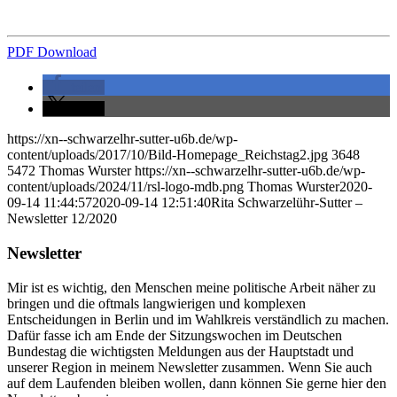
PDF Download
teilen
teilen
https://xn--schwarzelhr-sutter-u6b.de/wp-
content/uploads/2017/10/Bild-Homepage_Reichstag2.jpg
3648
5472
Thomas Wurster
https://xn--schwarzelhr-sutter-u6b.de/wp-
content/uploads/2024/11/rsl-logo-mdb.png
Thomas Wurster
2020-
09-14 11:44:57
2020-09-14 12:51:40
Rita Schwarzelühr-Sutter –
Newsletter 12/2020
Newsletter
Mir ist es wichtig, den Menschen meine politische Arbeit näher zu
bringen und die oftmals langwierigen und komplexen
Entscheidungen in Berlin und im Wahlkreis verständlich zu machen.
Dafür fasse ich am Ende der Sitzungswochen im Deutschen
Bundestag die wichtigsten Meldungen aus der Hauptstadt und
unserer Region in meinem Newsletter zusammen. Wenn Sie auch
auf dem Laufenden bleiben wollen, dann können Sie gerne hier den