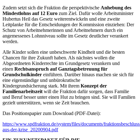
Zudem setzt sich die Fraktion die perspektivische
Anhebung des
Mindestlohns auf 12 Euro
zum Ziel. Dafür wolle Arbeitsminister
Hubertus Heil das Gesetz weiterentwickeln und eine zweite
Leitplanke für die Entscheidungen der Kommission einziehen: Der
Schutz von Arbeitnehmerinnen und Arbeitnehmern durch ein
angemessenes Lohnniveau sollte im Gesetz deutlicher verankert
werden.
Alle Kinder sollen eine unbeschwerte Kindheit und die besten
Chancen für ihre Zukunft haben. Als nächstes wollen die
Abgeordneten Kinderrechte im Grundgesetz verankern und
einen
Rechtsanspruch auf Ganztagsbetreuung für
Grundschulkinder
einführen. Darüber hinaus machen sie sich für
eine eigenständige und unbürokratische
Kindergrundsicherung stark. Mit ihrem
Konzept der
Familienarbeitszeit
will die Fraktion dafür sorgen, dass Familie
und Beruf besser unter einen Hut zu bringen sind. Sie will Familien
gezielt unterstützen, wenn sie Zeit brauchen.
Das Positionspapier zum Download (PDF-Datei):
https://www.spdfraktion.de/system/files/documents/fraktionsbeschluss
aus-der-krise_20200904.pdf