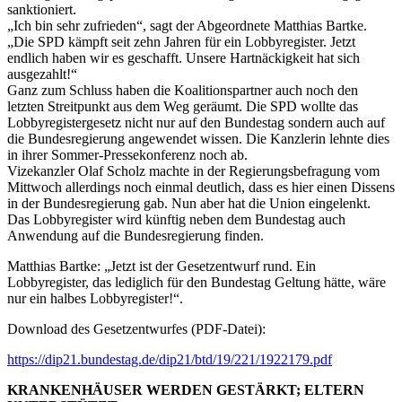
sanktioniert.
„Ich bin sehr zufrieden“, sagt der Abgeordnete Matthias Bartke.
„Die SPD kämpft seit zehn Jahren für ein Lobbyregister. Jetzt
endlich haben wir es geschafft. Unsere Hartnäckigkeit hat sich
ausgezahlt!“
Ganz zum Schluss haben die Koalitionspartner auch noch den
letzten Streitpunkt aus dem Weg geräumt. Die SPD wollte das
Lobbyregistergesetz nicht nur auf den Bundestag sondern auch auf
die Bundesregierung angewendet wissen. Die Kanzlerin lehnte dies
in ihrer Sommer-Pressekonferenz noch ab.
Vizekanzler Olaf Scholz machte in der Regierungsbefragung vom
Mittwoch allerdings noch einmal deutlich, dass es hier einen Dissens
in der Bundesregierung gab. Nun aber hat die Union eingelenkt.
Das Lobbyregister wird künftig neben dem Bundestag auch
Anwendung auf die Bundesregierung finden.
Matthias Bartke: „Jetzt ist der Gesetzentwurf rund. Ein
Lobbyregister, das lediglich für den Bundestag Geltung hätte, wäre
nur ein halbes Lobbyregister!“.
Download des Gesetzentwurfes (PDF-Datei):
https://dip21.bundestag.de/dip21/btd/19/221/1922179.pdf
KRANKENHÄUSER WERDEN GESTÄRKT; ELTERN