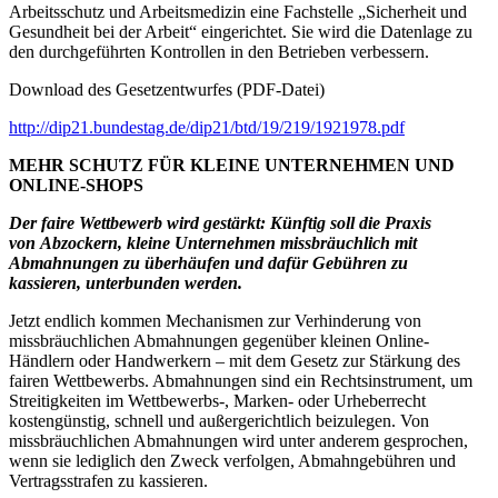
Arbeitsschutz und Arbeitsmedizin eine Fachstelle „Sicherheit und
Gesundheit bei der Arbeit“ eingerichtet. Sie wird die Datenlage zu
den durchgeführten Kontrollen in den Betrieben verbessern.
Download des Gesetzentwurfes (PDF-Datei)
http://dip21.bundestag.de/dip21/btd/19/219/1921978.pdf
MEHR SCHUTZ FÜR KLEINE UNTERNEHMEN UND
ONLINE-SHOPS
Der faire Wettbewerb wird gestärkt: Künftig soll die Praxis
von Abzockern, kleine Unternehmen missbräuchlich mit
Abmahnungen zu überhäufen und dafür Gebühren zu
kassieren, unterbunden werden.
Jetzt endlich kommen Mechanismen zur Verhinderung von
missbräuchlichen Abmahnungen gegenüber kleinen Online-
Händlern oder Handwerkern – mit dem Gesetz zur Stärkung des
fairen Wettbewerbs. Abmahnungen sind ein Rechtsinstrument, um
Streitigkeiten im Wettbewerbs-, Marken- oder Urheberrecht
kostengünstig, schnell und außergerichtlich beizulegen. Von
missbräuchlichen Abmahnungen wird unter anderem gesprochen,
wenn sie lediglich den Zweck verfolgen, Abmahngebühren und
Vertragsstrafen zu kassieren.