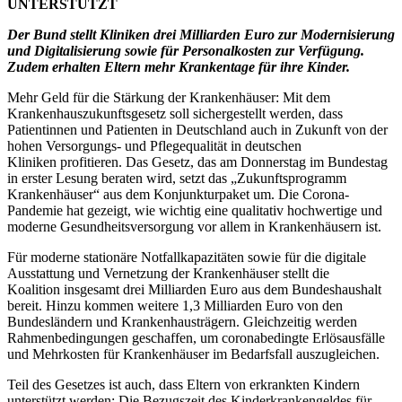
UNTERSTÜTZT
Der Bund stellt Kliniken drei Milliarden Euro zur Modernisierung
und Digitalisierung sowie für Personalkosten zur Verfügung.
Zudem erhalten Eltern mehr Krankentage für ihre Kinder.
Mehr Geld für die Stärkung der Krankenhäuser: Mit dem
Krankenhauszukunftsgesetz soll sichergestellt werden, dass
Patientinnen und Patienten in Deutschland auch in Zukunft von der
hohen Versorgungs- und Pflegequalität in deutschen
Kliniken profitieren. Das Gesetz, das am Donnerstag im Bundestag
in erster Lesung beraten wird, setzt das „Zukunftsprogramm
Krankenhäuser“ aus dem Konjunkturpaket um. Die Corona-
Pandemie hat gezeigt, wie wichtig eine qualitativ hochwertige und
moderne Gesundheitsversorgung vor allem in Krankenhäusern ist.
Für moderne stationäre Notfallkapazitäten sowie für die digitale
Ausstattung und Vernetzung der Krankenhäuser stellt die
Koalition insgesamt drei Milliarden Euro aus dem Bundeshaushalt
bereit. Hinzu kommen weitere 1,3 Milliarden Euro von den
Bundesländern und Krankenhausträgern. Gleichzeitig werden
Rahmenbedingungen geschaffen, um coronabedingte Erlösausfälle
und Mehrkosten für Krankenhäuser im Bedarfsfall auszugleichen.
Teil des Gesetzes ist auch, dass Eltern von erkrankten Kindern
unterstützt werden: Die Bezugszeit des Kinderkrankengeldes für