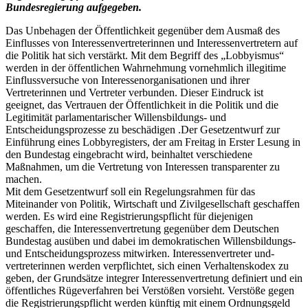
Bundesregierung aufgegeben.
Das Unbehagen der Öffentlichkeit gegenüber dem Ausmaß des
Einflusses von Interessenvertreterinnen und Interessenvertretern auf
die Politik hat sich verstärkt. Mit dem Begriff des „Lobbyismus“
werden in der öffentlichen Wahrnehmung vornehmlich illegitime
Einflussversuche von Interessenorganisationen und ihrer
Vertreterinnen und Vertreter verbunden. Dieser Eindruck ist
geeignet, das Vertrauen der Öffentlichkeit in die Politik und die
Legitimität parlamentarischer Willensbildungs- und
Entscheidungsprozesse zu beschädigen .Der Gesetzentwurf zur
Einführung eines Lobbyregisters, der am Freitag in Erster Lesung in
den Bundestag eingebracht wird, beinhaltet verschiedene
Maßnahmen, um die Vertretung von Interessen transparenter zu
machen.
Mit dem Gesetzentwurf soll ein Regelungsrahmen für das
Miteinander von Politik, Wirtschaft und Zivilgesellschaft geschaffen
werden. Es wird eine Registrierungspflicht für diejenigen
geschaffen, die Interessenvertretung gegenüber dem Deutschen
Bundestag ausüben und dabei im demokratischen Willensbildungs-
und Entscheidungsprozess mitwirken. Interessenvertreter und-
vertreterinnen werden verpflichtet, sich einen Verhaltenskodex zu
geben, der Grundsätze integrer Interessenvertretung definiert und ein
öffentliches Rügeverfahren bei Verstößen vorsieht. Verstöße gegen
die Registrierungspflicht werden künftig mit einem Ordnungsgeld