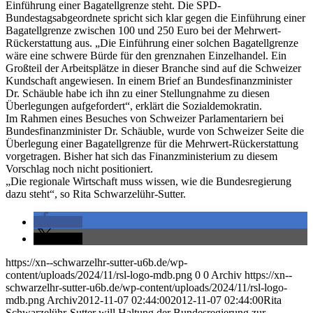
Einführung einer Bagatellgrenze steht. Die SPD-
Bundestagsabgeordnete spricht sich klar gegen die Einführung einer
Bagatellgrenze zwischen 100 und 250 Euro bei der Mehrwert-
Rückerstattung aus. „Die Einführung einer solchen Bagatellgrenze
wäre eine schwere Bürde für den grenznahen Einzelhandel. Ein
Großteil der Arbeitsplätze in dieser Branche sind auf die Schweizer
Kundschaft angewiesen. In einem Brief an Bundesfinanzminister
Dr. Schäuble habe ich ihn zu einer Stellungnahme zu diesen
Überlegungen aufgefordert“, erklärt die Sozialdemokratin.
Im Rahmen eines Besuches von Schweizer Parlamentariern bei
Bundesfinanzminister Dr. Schäuble, wurde von Schweizer Seite die
Überlegung einer Bagatellgrenze für die Mehrwert-Rückerstattung
vorgetragen. Bisher hat sich das Finanzministerium zu diesem
Vorschlag noch nicht positioniert.
„Die regionale Wirtschaft muss wissen, wie die Bundesregierung
dazu steht“, so Rita Schwarzelühr-Sutter.
teilen
teilen
https://xn--schwarzelhr-sutter-u6b.de/wp-
content/uploads/2024/11/rsl-logo-mdb.png
0
0
Archiv
https://xn--
schwarzelhr-sutter-u6b.de/wp-content/uploads/2024/11/rsl-logo-
mdb.png
Archiv
2012-11-07 02:44:00
2012-11-07 02:44:00
Rita
Schwarzelühr-Sutter will Haltung der Bundesregierung zur