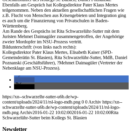
Ebenfalls am Gespräch hat Kollegsdirektor Pater Klaus Mertes
teilgenommen. Neben den aktuellen gesellschaftlichen Fragen wie
z.B. Flucht von Menschen aus Krisengebieten und Integration ging
es auch um die Finanzierung von Privatschulen in Baden-
Württemberg.
Am Rande des Gesprächs ist Rita Schwarzelühr-Sutter mit dem
Juristen Mehmet Daimagüler zusammengetroffen, der Angehörige
zweier Mordopfer im NSU-Prozess vertritt.
Bildunterschrift: (von links nach rechts):
Kollegsdirektor Pater Klaus Mertes, Elisabeth Kaiser (SPD-
Gemeinderätin St. Blasien), Rita Schwarzelühr-Sutter, MdB, Daniel
Poznanski (Geschäftsführer), ?Mehmet Daimagüler (Vertreter der
Nebenklage am NSU-Prozess).
teilen
teilen
https://xn--schwarzelhr-sutter-u6b.de/wp-
content/uploads/2024/11/rsl-logo-mdb.png
0
0
Archiv
https://xn--
schwarzelhr-sutter-u6b.de/wp-content/uploads/2024/11/rsl-logo-
mdb.png
Archiv
2016-01-22 10:02:00
2016-01-22 10:02:00
Rita
Schwarzelühr-Sutter beim Kollegs St. Blasien
Newsletter