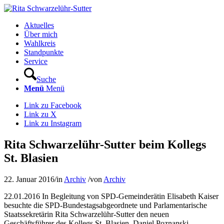
Aktuelles
Über mich
Wahlkreis
Standpunkte
Service
Suche
Menü
Menü
Link zu Facebook
Link zu X
Link zu Instagram
Rita Schwarzelühr-Sutter beim Kollegs
St. Blasien
22. Januar 2016
/
in
Archiv
/
von
Archiv
22.01.2016 In Begleitung von SPD-Gemeinderätin Elisabeth Kaiser
besuchte die SPD-Bundestagsabgeordnete und Parlamentarische
Staatssekretärin Rita Schwarzelühr-Sutter den neuen
Geschäftsführer des Kollegs St. Blasien, Daniel Poznanski.