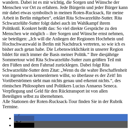
wandern. Dabei ist es mir wichtig, die Sorgen und Wünsche der
Menschen vor Ort zu erfahren. Jede Bürgerin und jeder Bürger kann
mir dabei etwas symbolisch in meinen Roten-Rucksack, für meine
Arbeit in Berlin mitgeben“, erklärt Rita Schwarzelühr-Sutter. Rita
Schwarzelühr-Sutter folgt dabei auch im Wahlkampf ihrem
Politikstil. Konkret heißt das: So viel direkte Gespräche zu den
Menschen wie möglich – ihre Sorgen und Wünsche ernst nehmen,
sie beteiligen: „Ich will die Anliegen der Regionen Hochrhein und
Hochschwarzwald in Berlin mit Nachdruck vertreten, so wie ich es
bisher auch getan habe. Die Lebenswirklichkeit in unserer Region
bildet für mich immer die Basis meiner Politik.“ Ihre diesjährige
Sommertour wird Rita Schwarzelühr-Sutter zum größten Teil mit
den Füßen und dem Fahrrad zurücklegen. Dabei folgt Rita
Schwarzelühr-Sutter dem Zitat: „Wenn du die wahre Beschaffenheit
von irgendetwas kennenlernen willst, so überlasse es der Zeit! Im
Vorüberströmen sieht man nichts genau und erkennt nichts.“, des
römischen Philosophen und Politikers Lucius Annaeus Seneca.
Verpflegung und Geld für den Rücktransport ist von allen
Beteiligten selbst zu übernehmen.
Alle Stationen der Roten-Rucksack-Tour finden Sie in der Rubrik
Termine.
teilen
teilen