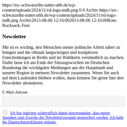
https://xn--schwarzelhr-sutter-u6b.de/wp-
content/uploads/2024/11/rsl-logo-mdb.png
0
0
Archiv
https://xn--
schwarzelhr-sutter-u6b.de/wp-content/uploads/2024/11/rsl-logo-
mdb.png
Archiv
2013-08-06 12:16:00
2013-08-06 12:16:00
Rote-
Rucksack-Tour
Newsletter
Mir ist es wichtig, den Menschen meine politische Arbeit näher zu
bringen und die oftmals langwierigen und komplexen
Entscheidungen in Berlin und im Wahlkreis verständlich zu machen.
Dafür fasse ich am Ende der Sitzungswochen im Deutschen
Bundestag die wichtigsten Meldungen aus der Hauptstadt und
unserer Region in meinem Newsletter zusammen. Wenn Sie auch
auf dem Laufenden bleiben wollen, dann können Sie gerne hier den
Newsletter abonnieren.
E-Mail-Adresse
Ich bin jederzeit widerruflich damit einverstanden, dass meine
Angaben zum Zwecke des Newsletterversands gespeichert werden. Ich habe
die Datenschutzerklärung gelesen.