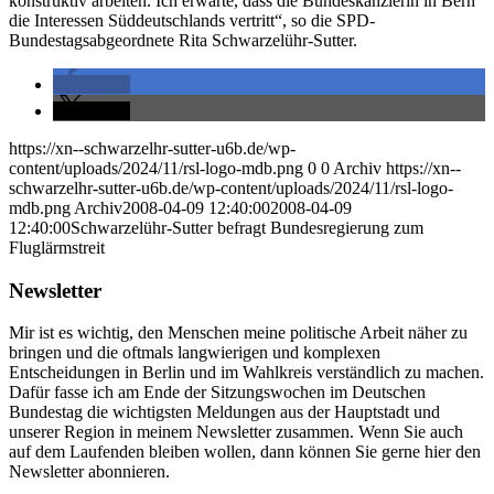
konstruktiv arbeiten. Ich erwarte, dass die Bundeskanzlerin in Bern
die Interessen Süddeutschlands vertritt“, so die SPD-
Bundestagsabgeordnete Rita Schwarzelühr-Sutter.
teilen
teilen
https://xn--schwarzelhr-sutter-u6b.de/wp-
content/uploads/2024/11/rsl-logo-mdb.png
0
0
Archiv
https://xn--
schwarzelhr-sutter-u6b.de/wp-content/uploads/2024/11/rsl-logo-
mdb.png
Archiv
2008-04-09 12:40:00
2008-04-09
12:40:00
Schwarzelühr-Sutter befragt Bundesregierung zum
Fluglärmstreit
Newsletter
Mir ist es wichtig, den Menschen meine politische Arbeit näher zu
bringen und die oftmals langwierigen und komplexen
Entscheidungen in Berlin und im Wahlkreis verständlich zu machen.
Dafür fasse ich am Ende der Sitzungswochen im Deutschen
Bundestag die wichtigsten Meldungen aus der Hauptstadt und
unserer Region in meinem Newsletter zusammen. Wenn Sie auch
auf dem Laufenden bleiben wollen, dann können Sie gerne hier den
Newsletter abonnieren.