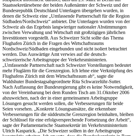
Staatssekretärsebene der beiden Außenämter der Schweiz und der
Bundesrepublik Deutschland Unterlagen übergeben wurden, in
denen die Schweiz eine „Umfassende Partnerschaft für die Region
Südbaden/Nordschweiz“ anbietet. Die Unterlagen wurden von der
Schweiz als das Ergebnis langwieriger nationaler Abstimmungen
zwischen Verwaltung und Wirtschaft mit großzügigen jährlichen
Investitionen vorgestellt. Aus Schweizer Sicht sollte das Thema
Flughafen Zürich in die Fragen des Wirtschaftsraums
Nordschweiz/Südbaden eingebunden und nicht isoliert betrachtet
werden. Das Auswärtige Amt verwies auf die deutsch-
schweizerische Arbeitsgruppe der Verkehrsministerien.
„Umfassende Partnerschaft nach Schweizer Vorstellungen bedeutet
mehr Fluglärm für die Grenzregion. Ich lehne eine Verknüpfung des
Flughafens Zürich mit dem Wirtschaftsraum ab“, sagte die
Waldshuter Bundestagsabgeordnete Rita Schwarzelühr-Sutter.
Nach Auffassung der Bundesregierung gibt es keine Notwendigkeit,
von der Vereinbarung bei dem Runden Tisch am 31.Oktober 2006
abzuweichen, nach der in einer gemeinsamen Arbeitsgruppe
Lösungen gesucht werden sollen, die Verbesserungen für beide
Seien vorsehen. „Konkrete Lösungsansätze, die erkennbare
Verbesserungen für die süddeutsche Grenzregion beinhalten, bleiben
der Schlüssel für eine erfolgversprechende Fortsetzung der Arbeit“,
sagte der Parlamentarische Staatssekretär im Verkehrsministerium
Ulrich Kasparick. „Die Schweizer sollten in der Arbeitsgruppe