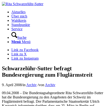
Aktuelles
Über mich
Wahlkreis
Standpunkte
Service
Suche
Menü
Menü
Link zu Facebook
Link zu X
Link zu Instagram
Schwarzelühr-Sutter befragt
Bundesregierung zum Fluglärmstreit
9. April 2008
/
in
Archiv
/
von
Archiv
09.04.2008 – Die Bundestagsabgeordnete Rita Schwarzelühr-Sutter
hat die Bundesregierung zu den Angeboten der Schweiz im
Fluglärmstreit befragt. Der Parlamentarische Staatssekretär Ulrich
Kasparick informierte darüber, dass am 25. März in Berlin auf