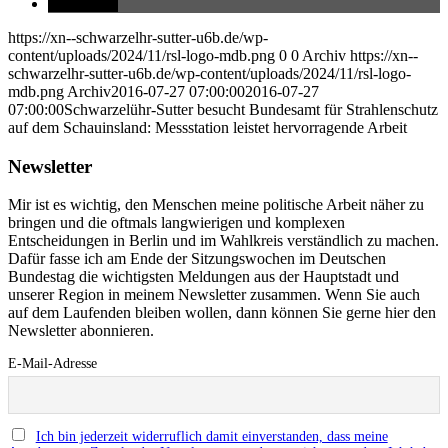
teilen
https://xn--schwarzelhr-sutter-u6b.de/wp-
content/uploads/2024/11/rsl-logo-mdb.png
0
0
Archiv
https://xn--
schwarzelhr-sutter-u6b.de/wp-content/uploads/2024/11/rsl-logo-
mdb.png
Archiv
2016-07-27 07:00:00
2016-07-27
07:00:00
Schwarzelühr-Sutter besucht Bundesamt für Strahlenschutz
auf dem Schauinsland: Messstation leistet hervorragende Arbeit
Newsletter
Mir ist es wichtig, den Menschen meine politische Arbeit näher zu
bringen und die oftmals langwierigen und komplexen
Entscheidungen in Berlin und im Wahlkreis verständlich zu machen.
Dafür fasse ich am Ende der Sitzungswochen im Deutschen
Bundestag die wichtigsten Meldungen aus der Hauptstadt und
unserer Region in meinem Newsletter zusammen. Wenn Sie auch
auf dem Laufenden bleiben wollen, dann können Sie gerne hier den
Newsletter abonnieren.
E-Mail-Adresse
Ich bin jederzeit widerruflich damit einverstanden, dass meine