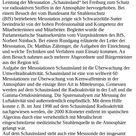
Leistung der Messstation „Schauinsland“ bei Freiburg zum Schutz
vor radioaktiven Stoffen in der Atmosphäre hervorgehoben. Bei
einem Besuch der vom Bundesamt für Strahlenschutz
(BfS) betriebenen Messstation zeigte sich Schwarzelühr-Sutter
beeindruckt von der hohen Professionalität und Kompetenz der
Mitarbeiterinnen und Mitarbeiter. Begleitet wurde die
Parlamentarische Staatssekretärin vom Vizepräsidenten des BfS,
Norbert Nimbach. Bei einem Rundgang erläuterte der Leiter der
Messstation, Dr. Matthias Zähringer, die Aufgaben der Einrichtung
und welche Techniken und Verfahren zum Einsatz kommen. An
dem Besuch nahmen auch mehrere Abgeordnete und Bürgermeister
aus der Region teil.
Aufgabe der Messstationen Schauinsland ist die Überwachung der
Umweltradioaktivität. Schauinsland ist eine von weltweit 60
Messstationen zur Überwachung von Kernwaffentests in der
Atmosphäre und die einzige ihrer Art in Mitteleuropa. Gemessen
werden auf dem Schauinsland die Radioaktivität in der Luft und die
Gamma-Ortsdosisleistung. Die Spurenanalysen zur Messung der
Luftaktivität sind außerordentlich empfindlich. Mit deren Hilfe
konnte z. B. im Juni 1998 auf dem Schauinsland Radioaktivität
nachgewiesen werden, die 2000 Kilometer entfernt im spanischen
Algeciras durch eine versehentlich mit Metallschrott
eingeschmolzene medizinische Strahlenquelle in die Atmosphäre
gelangt war.
Auf dem Schauinsland steht auch eine Messsonde der insgesamt