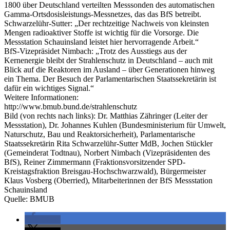
1800 über Deutschland verteilten Messsonden des automatischen
Gamma-Ortsdosisleistungs-Messnetzes, das das BfS betreibt.
Schwarzelühr-Sutter: „Der rechtzeitige Nachweis von kleinsten
Mengen radioaktiver Stoffe ist wichtig für die Vorsorge. Die
Messstation Schauinsland leistet hier hervorragende Arbeit.“
BfS-Vizepräsidet Nimbach: „Trotz des Ausstiegs aus der
Kernenergie bleibt der Strahlenschutz in Deutschland – auch mit
Blick auf die Reaktoren im Ausland – über Generationen hinweg
ein Thema. Der Besuch der Parlamentarischen Staatssekretärin ist
dafür ein wichtiges Signal.“
Weitere Informationen:
http://www.bmub.bund.de/strahlenschutz
Bild (von rechts nach links): Dr. Matthias Zähringer (Leiter der
Messstation), Dr. Johannes Kuhlen (Bundesministerium für Umwelt,
Naturschutz, Bau und Reaktorsicherheit), Parlamentarische
Staatssekretärin Rita Schwarzelühr-Sutter MdB, Jochen Stückler
(Gemeinderat Todtnau), Norbert Nimbach (Vizepräsidenten des
BfS), Reiner Zimmermann (Fraktionsvorsitzender SPD-
Kreistagsfraktion Breisgau-Hochschwarzwald), Bürgermeister
Klaus Vosberg (Oberried), Mitarbeiterinnen der BfS Messstation
Schauinsland
Quelle: BMUB
teilen