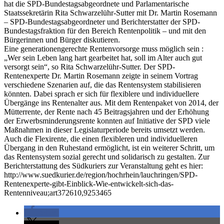
hat die SPD-Bundestagsabgeordnete und Parlamentarische
Staatssekretärin Rita Schwarzelühr-Sutter mit Dr. Martin Rosemann
– SPD-Bundestagsabgeordneter und Berichterstatter der SPD-
Bundestagsfraktion für den Bereich Rentenpolitik – und mit den
Bürgerinnen und Bürger diskutieren.
Eine generationengerechte Rentenvorsorge muss möglich sein :
„Wer sein Leben lang hart gearbeitet hat, soll im Alter auch gut
versorgt sein“, so Rita Schwarzelühr-Sutter. Der SPD-
Rentenexperte Dr. Martin Rosemann zeigte in seinem Vortrag
verschiedene Szenarien auf, die das Rentensystem stabilisieren
könnten. Dabei sprach er sich für flexiblere und individuellere
Übergänge ins Rentenalter aus. Mit dem Rentenpaket von 2014, der
Mütterrente, der Rente nach 45 Beitragsjahren und der Erhöhung
der Erwerbsminderungsrente konnten auf Initiative der SPD viele
Maßnahmen in dieser Legislaturperiode bereits umsetzt werden.
Auch die Flexirente, die einen flexibleren und individuelleren
Übergang in den Ruhestand ermöglicht, ist ein weiterer Schritt, um
das Rentensystem sozial gerecht und solidarisch zu gestalten. Zur
Berichterstattung des Südkuriers zur Veranstaltung geht es hier:
http://www.suedkurier.de/region/hochrhein/lauchringen/SPD-
Rentenexperte-gibt-Einblick-Wie-entwickelt-sich-das-
Rentenniveau;art372610,9253465
teilen