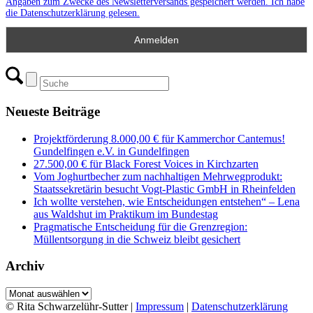
Angaben zum Zwecke des Newsletterversands gespeichert werden. Ich habe
die Datenschutzerklärung gelesen.
Neueste Beiträge
Projektförderung 8.000,00 € für Kammerchor Cantemus!
Gundelfingen e.V. in Gundelfingen
27.500,00 € für Black Forest Voices in Kirchzarten
Vom Joghurtbecher zum nachhaltigen Mehrwegprodukt:
Staatssekretärin besucht Vogt-Plastic GmbH in Rheinfelden
Ich wollte verstehen, wie Entscheidungen entstehen“ – Lena
aus Waldshut im Praktikum im Bundestag
Pragmatische Entscheidung für die Grenzregion:
Müllentsorgung in die Schweiz bleibt gesichert
Archiv
Archiv
© Rita Schwarzelühr-Sutter |
Impressum
|
Datenschutzerklärung